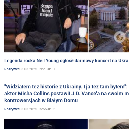
Legenda rocka Neil Young ogłosił darmowy koncert na Ukra
03.03.2025 19:21
1
Rozrywka
"Widziałem też historie z Ukrainy. I ja też tam byłem"
aktor Misha Collins postawił J.D. Vance'a na swoim m
kontrowersjach w Białym Domu
03.03.2025 15:55
5
Rozrywka