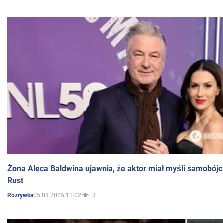
Żona Aleca Baldwina ujawnia, że aktor miał myśli samobójc
Rust
05.03.2025 11:02
3
Rozrywka