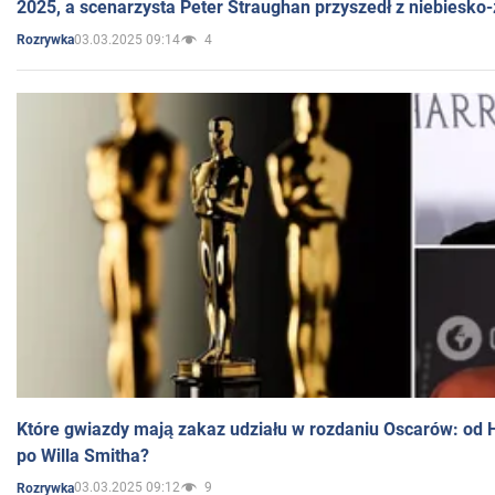
2025, a scenarzysta Peter Straughan przyszedł z niebiesko-
03.03.2025 09:14
4
Rozrywka
Które gwiazdy mają zakaz udziału w rozdaniu Oscarów: od 
po Willa Smitha?
03.03.2025 09:12
9
Rozrywka