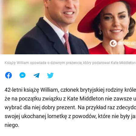
Wojna na Ukrainie
Świat
Jedzenie
Książę William opowiada o dziwnym prezencie, który podarował Kate Middleton
42-letni książę William, członek brytyjskiej rodziny król
że na początku związku z Kate Middleton nie zawsze 
wybrać dla niej dobry prezent. Na przykład raz zdecy
swojej ukochanej lornetkę z powodów, które nie były j
niego.