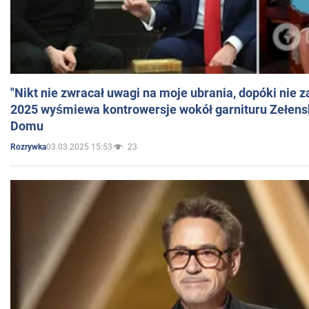
"Nikt nie zwracał uwagi na moje ubrania, dopóki nie z
2025 wyśmiewa kontrowersje wokół garnituru Zełens
Domu
03.03.2025 15:53
23
Rozrywka