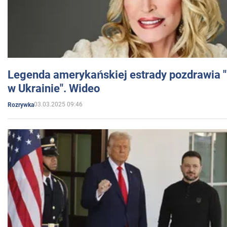
Legenda amerykańskiej estrady pozdrawia "br
w Ukrainie". Wideo
03.03.2025 09:46
Rozrywka