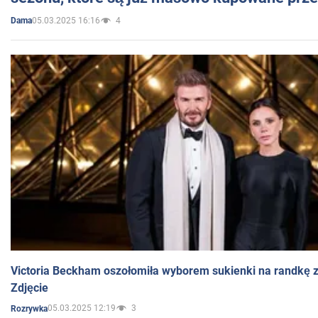
05.03.2025 16:16
4
Dama
Victoria Beckham oszołomiła wyborem sukienki na randkę
Zdjęcie
05.03.2025 12:19
3
Rozrywka