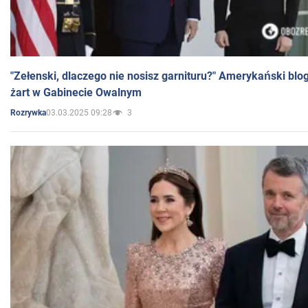
"Zełenski, dlaczego nie nosisz garnituru?" Amerykański blo
żart w Gabinecie Owalnym
03.03.2025 09:28
3
Rozrywka