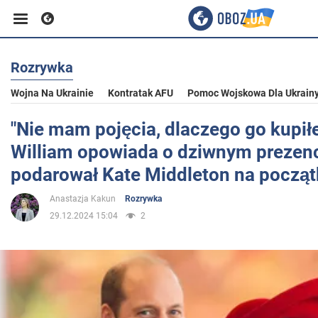
Rozrywka
Biznes
Wojna Na Ukrainie
Kontratak AFU
Pomoc Wojskowa Dla Ukrain
Sport
"Nie mam pojęcia, dlaczego go kupił
William opowiada o dziwnym prezenc
Rozrywka
podarował Kate Middleton na począt
Anastazja Kakun
Rozrywka
Życie
29.12.2024 15:04
2
Polityka
Społeczeństwo