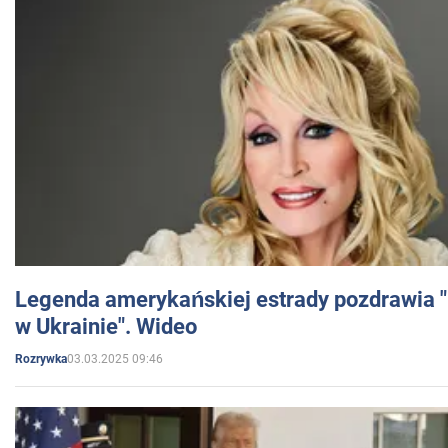
Legenda amerykańskiej estrady pozdrawia "br
w Ukrainie". Wideo
03.03.2025 09:46
Rozrywka