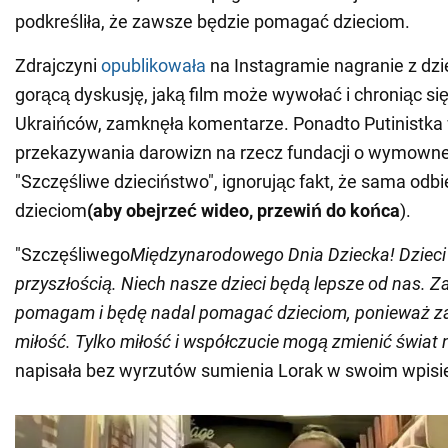
podkreśliła, że zawsze będzie pomagać dzieciom.
Zdrajczyni
opublikowała
na Instagramie nagranie z dzi
gorącą dyskusję, jaką film może wywołać i chroniąc s
Ukraińców, zamknęła komentarze. Ponadto Putinistka
przekazywania darowizn na rzecz fundacji o wymowne
"Szczęśliwe dzieciństwo", ignorując fakt, że sama odbi
dzieciom
(aby obejrzeć wideo, przewiń do końca
).
"Szczęśliwego
Międzynarodowego Dnia Dziecka! Dzieci
przyszłością. Niech nasze dzieci będą lepsze od nas.
pomagam i będę nadal pomagać dzieciom, ponieważ za
miłość. Tylko miłość i współczucie mogą zmienić świat 
napisała bez wyrzutów sumienia Lorak w swoim wpisie