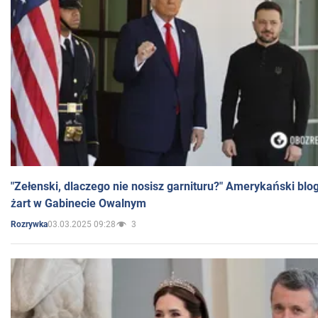
"Zełenski, dlaczego nie nosisz garnituru?" Amerykański blo
żart w Gabinecie Owalnym
03.03.2025 09:28
3
Rozrywka