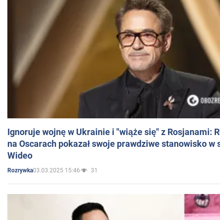
Ignoruje wojnę w Ukrainie i "wiąże się" z Rosjanami: 
na Oscarach pokazał swoje prawdziwe stanowisko w s
Wideo
03.03.2025 15:46
31
Rozrywka