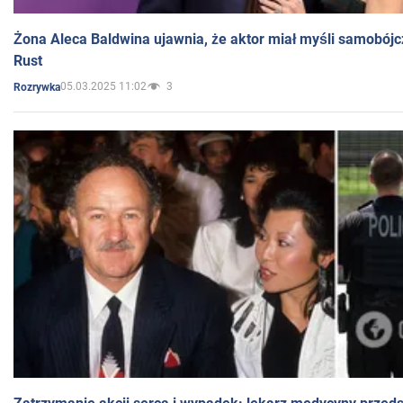
Żona Aleca Baldwina ujawnia, że aktor miał myśli samobójc
Rust
05.03.2025 11:02
3
Rozrywka