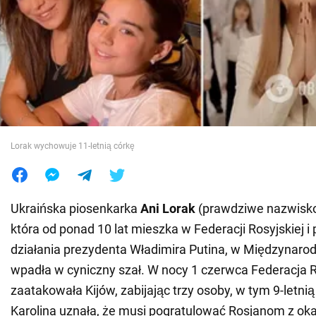
Wojna na Ukrainie
Świat
Jedzenie
Lorak wychowuje 11-letnią córkę
Ukraińska piosenkarka
Ani Lorak
(prawdziwe nazwisk
która od ponad 10 lat mieszka w Federacji Rosyjskiej i
działania prezydenta Władimira Putina, w Międzynaro
wpadła w cyniczny szał. W nocy 1 czerwca Federacja 
zaatakowała Kijów, zabijając trzy osoby, w tym 9-letni
Karolina uznała, że musi pogratulować Rosjanom z okaz