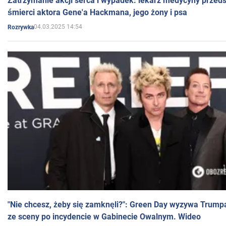
Zatrzymanie akcji serca i wypadek: lekarz medycyny przedst
śmierci aktora Gene'a Hackmana, jego żony i psa
04.03.2025 14:54
Rozrywka
"Nie chcesz, żeby się zamknęli?": Green Day wyzywa Trump
ze sceny po incydencie w Gabinecie Owalnym. Wideo