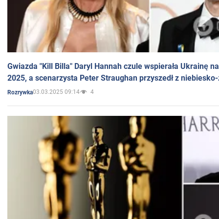
Gwiazda "Kill Billa" Daryl Hannah czule wspierała Ukrainę 
2025, a scenarzysta Peter Straughan przyszedł z niebiesko-
03.03.2025 09:14
4
Rozrywka