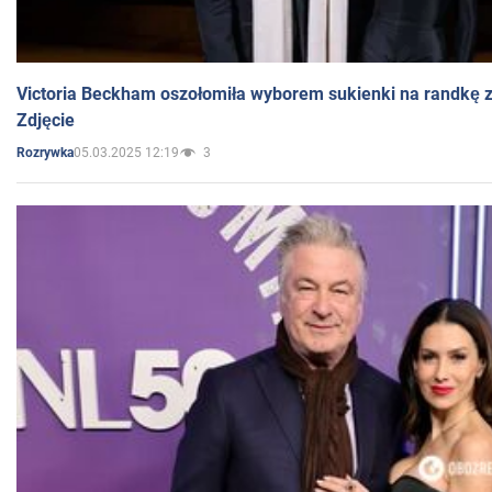
Victoria Beckham oszołomiła wyborem sukienki na randkę
Zdjęcie
05.03.2025 12:19
3
Rozrywka