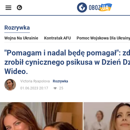
Rozrywka
Biznes
Wojna Na Ukrainie
Kontratak AFU
Pomoc Wojskowa Dla Ukrain
Sport
"Pomagam i nadal będę pomagał": zd
zrobił cynicznego psikusa w Dzień D
Rozrywka
Wideo.
Victoria Ryapolova
Rozrywka
Życie
01.06.2023 20:17
25
Polityka
Społeczeństwo