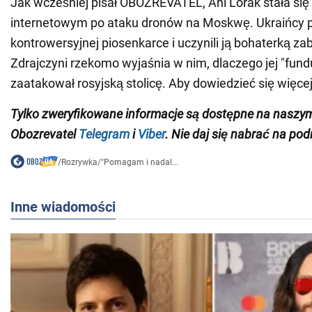
Jak wcześniej pisał OBOZREVATEL, Ani Lorak stała s
internetowym po ataku dronów na Moskwę. Ukraińcy 
kontrowersyjnej piosenkarce i uczynili ją bohaterką za
Zdrajczyni rzekomo wyjaśnia w nim, dlaczego jej "fun
zaatakował rosyjską stolicę. Aby dowiedzieć się więcej,
Tylko zweryfikowane informacje są dostępne na naszy
Obozrevatel
Telegram
i
Viber
. Nie daj się nabrać na pod
/
Rozrywka
/
"Pomagam i nadal...
Inne wiadomości