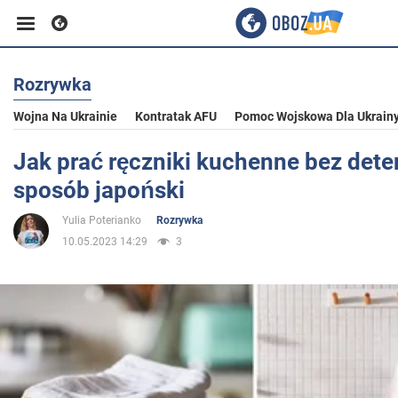
Rozrywka
Biznes
Wojna Na Ukrainie
Kontratak AFU
Pomoc Wojskowa Dla Ukrain
Sport
Jak prać ręczniki kuchenne bez dete
sposób japoński
Rozrywka
Yulia Poterianko
Rozrywka
10.05.2023 14:29
3
Życie
Polityka
Społeczeństwo