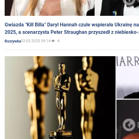
Gwiazda "Kill Billa" Daryl Hannah czule wspierała Ukrainę 
2025, a scenarzysta Peter Straughan przyszedł z niebiesko-
03.03.2025 09:14
4
Rozrywka