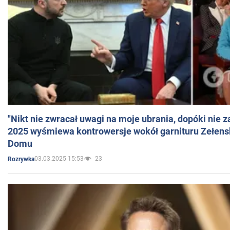
"Nikt nie zwracał uwagi na moje ubrania, dopóki nie z
2025 wyśmiewa kontrowersje wokół garnituru Zełens
Domu
03.03.2025 15:53
23
Rozrywka