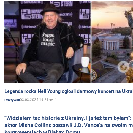
Legenda rocka Neil Young ogłosił darmowy koncert na Ukra
03.03.2025 19:21
1
Rozrywka
"Widziałem też historie z Ukrainy. I ja też tam byłem"
aktor Misha Collins postawił J.D. Vance'a na swoim m
kontrowersjach w Białym Domu