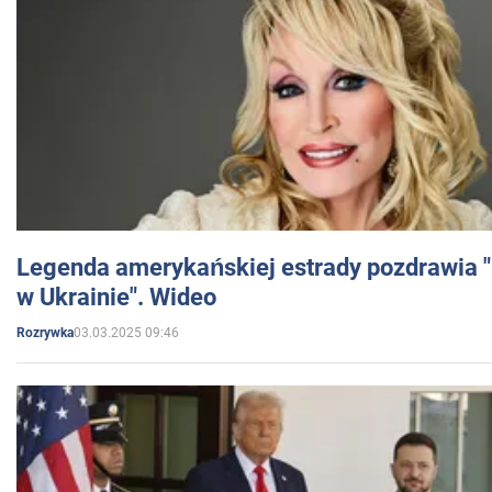
Legenda amerykańskiej estrady pozdrawia "br
w Ukrainie". Wideo
03.03.2025 09:46
Rozrywka