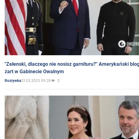
"Zełenski, dlaczego nie nosisz garnituru?" Amerykański blo
żart w Gabinecie Owalnym
03.03.2025 09:28
3
Rozrywka