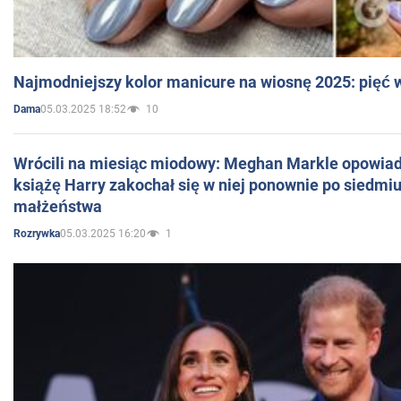
Najmodniejszy kolor manicure na wiosnę 2025: pięć
05.03.2025 18:52
10
Dama
Wrócili na miesiąc miodowy: Meghan Markle opowiada
książę Harry zakochał się w niej ponownie po siedmiu
małżeństwa
05.03.2025 16:20
1
Rozrywka