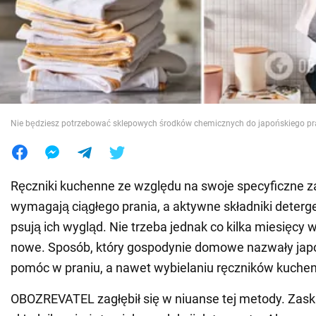
Wojna na Ukrainie
Świat
Jedzenie
Nie będziesz potrzebować sklepowych środków chemicznych do japońskiego pr
Ręczniki kuchenne ze względu na swoje specyficzne 
wymagają ciągłego prania, a aktywne składniki deter
psują ich wygląd. Nie trzeba jednak co kilka miesięcy 
nowe. Sposób, który gospodynie domowe nazwały ja
pomóc w praniu, a nawet wybielaniu ręczników kuche
OBOZREVATEL zagłębił się w niuanse tej metody. Zask