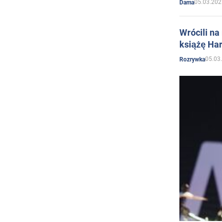
05.03.202
Dama
Wrócili na
książę Har
05.03
Rozrywka