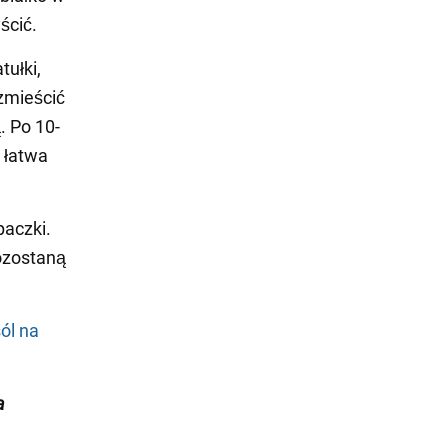
ścić.
tułki,
 zmieścić
. Po 10-
 łatwa
paczki.
ozostaną
ól na
a