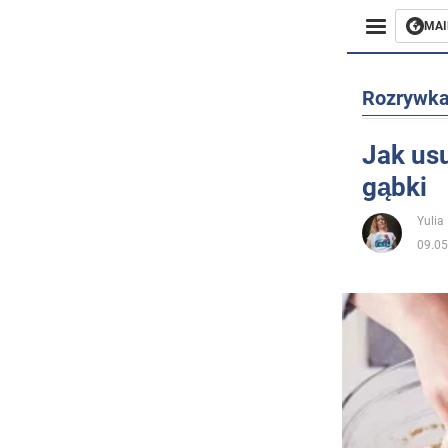
MAI
Biznes
Rozrywk
Sport
Jak usu
gąbki
Rozryw
Yulia
Życie
09.05
Polityka
Społecz
Wojna n
Świat