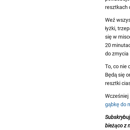
resztkach 
Weź wszyst
łyżki, trz
się w misc
20 minutac
do zmycia
To, co nie
Będą się o
resztki ci
Wcześniej
gąbkę do 
Subskrybu
bieżąco z