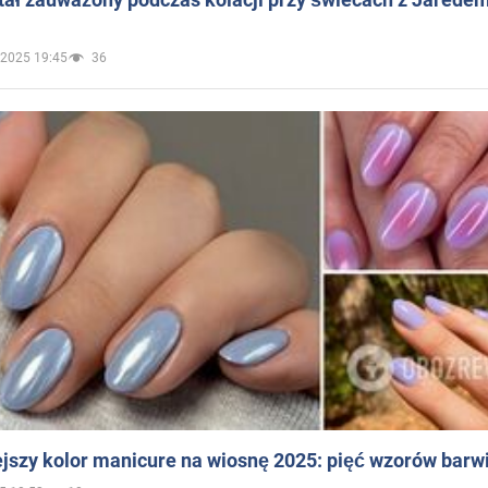
.2025 19:45
36
jszy kolor manicure na wiosnę 2025: pięć wzorów barw