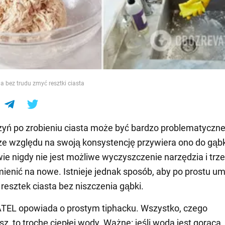
e
 bez trudu zmyć resztki ciasta
yń po zrobieniu ciasta może być bardzo problematyczne
e względu na swoją konsystencję przywiera ono do gąbk
wie nigdy nie jest możliwe wyczyszczenie narzędzia i trze
ienić na nowe. Istnieje jednak sposób, aby po prostu u
 resztek ciasta bez niszczenia gąbki.
EL opowiada o prostym tiphacku. Wszystko, czego
z, to trochę ciepłej wody. Ważne: jeśli woda jest gorąca,