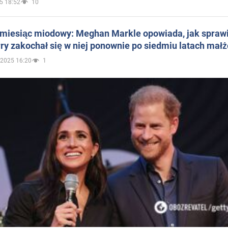
5 18:52
10
 miesiąc miodowy: Meghan Markle opowiada, jak sprawi
ry zakochał się w niej ponownie po siedmiu latach mał
.2025 16:20
1