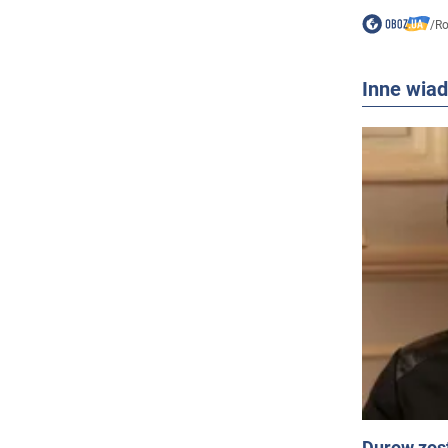
/
Ro
Inne wia
Durow zost