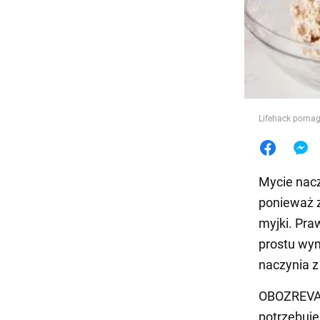
Jedzeni
Lifehack pomaga
Mycie nacz
ponieważ z
myjki. Pra
prostu wym
naczynia z
OBOZREVAT
potrzebujes