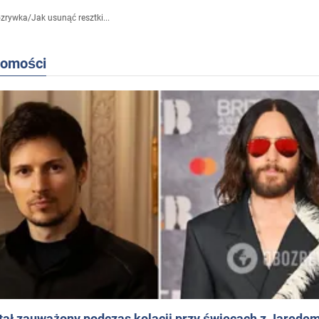
zrywka
/
Jak usunąć resztki...
domości
ał zauważony podczas kolacji przy świecach z Jaredem