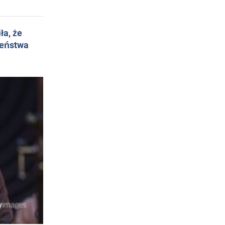
ła, że
żeństwa