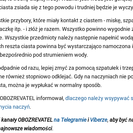
ciasta zsiada się z tego powodu i trudniej będzie je wyczy
kie przybory, które miały kontakt z ciastem - miskę, szpa
epaczkę itp. - i złóż je razem. Wszystko powinno wygodnie
e. Wszystkie przedmioty należy następnie napełnić wodą
h reszta ciasta powinna być wystarczająco namoczona i
 bezpośrednio pod strumieniem wody.
 odpadnie od razu, lepiej zmyć za pomocą szpatułek i trze
ne również stopniowo odklejać. Gdy na naczyniach nie p
asta, można je wypłukać w normalny sposób.
 OBOZREVATEL informował,
dlaczego należy wsypywać s
mycia naczyń
.
j kanały OBOZREVATEL
na Telegramie
i
Viberze
,
aby być n
najnowsze wiadomości
.