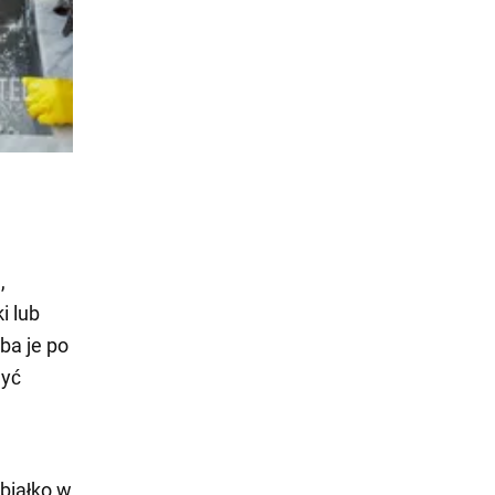
,
i lub
ba je po
myć
 białko w