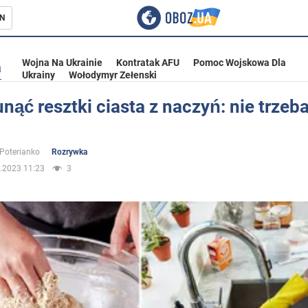
N
Wojna Na Ukrainie
Kontratak AFU
Pomoc Wojskowa Dla
a
Ukrainy
Wołodymyr Zełenski
nąć resztki ciasta z naczyń: nie trzeb
ka
 Poterianko
Rozrywka
.2023 11:23
3
eństwo
a Ukrainie