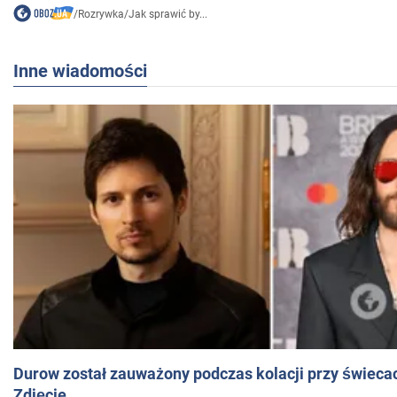
/
Rozrywka
/
Jak sprawić by...
Inne wiadomości
Durow został zauważony podczas kolacji przy świeca
Zdjęcie