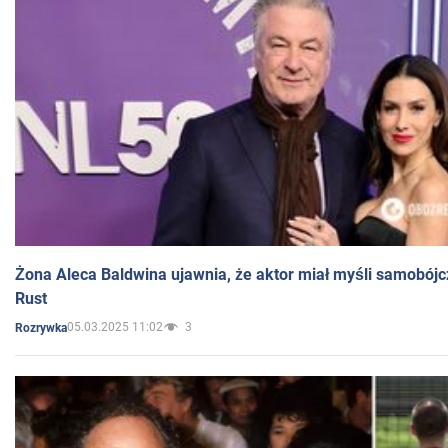
Żona Aleca Baldwina ujawnia, że aktor miał myśli samobójc
Rust
05.03.2025 11:02
3
Rozrywka