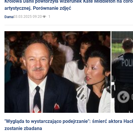
Królowa Danii powtórzyła wizerunek Kate Middleton na coro
artystycznej. Porównanie zdjęć
03.03.2025 09:20
1
Dama
"Wygląda to wystarczająco podejrzanie": śmierć aktora Hac
zostanie zbadana