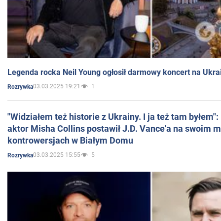
Legenda rocka Neil Young ogłosił darmowy koncert na Ukra
03.03.2025 19:21
1
Rozrywka
"Widziałem też historie z Ukrainy. I ja też tam byłem"
aktor Misha Collins postawił J.D. Vance'a na swoim m
kontrowersjach w Białym Domu
03.03.2025 15:55
5
Rozrywka