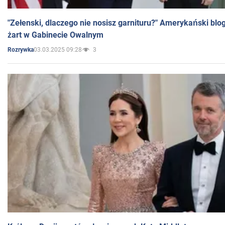
"Zełenski, dlaczego nie nosisz garnituru?" Amerykański blo
żart w Gabinecie Owalnym
03.03.2025 09:28
3
Rozrywka