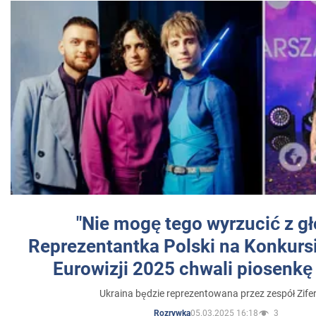
"Nie mogę tego wyrzucić z gł
Reprezentantka Polski na Konkurs
Eurowizji 2025 chwali piosenkę
Ukraina będzie reprezentowana przez zespół Zifer
05.03.2025 16:18
3
Rozrywka