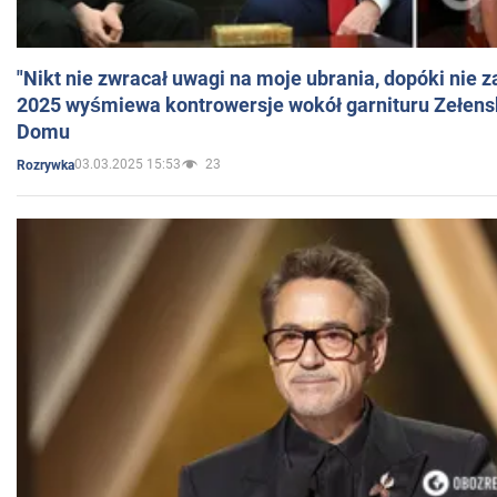
"Nikt nie zwracał uwagi na moje ubrania, dopóki nie z
2025 wyśmiewa kontrowersje wokół garnituru Zełens
Domu
03.03.2025 15:53
23
Rozrywka