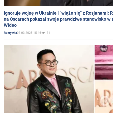
Ignoruje wojnę w Ukrainie i "wiąże się" z Rosjanami: 
na Oscarach pokazał swoje prawdziwe stanowisko w s
Wideo
03.03.2025 15:46
31
Rozrywka