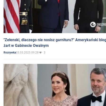
"Zełenski, dlaczego nie nosisz garnituru?" Amerykański blo
żart w Gabinecie Owalnym
03.03.2025 09:28
3
Rozrywka