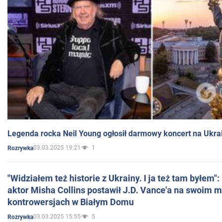
Legenda rocka Neil Young ogłosił darmowy koncert na Ukra
03.03.2025 19:21
1
Rozrywka
"Widziałem też historie z Ukrainy. I ja też tam byłem"
aktor Misha Collins postawił J.D. Vance'a na swoim m
kontrowersjach w Białym Domu
03.03.2025 15:55
5
Rozrywka