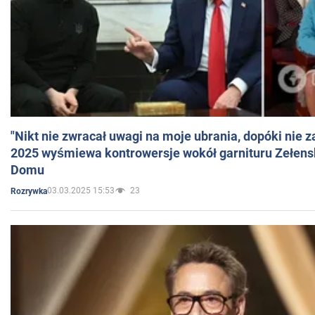
"Nikt nie zwracał uwagi na moje ubrania, dopóki nie z
2025 wyśmiewa kontrowersje wokół garnituru Zełens
Domu
03.03.2025 15:53
23
Rozrywka