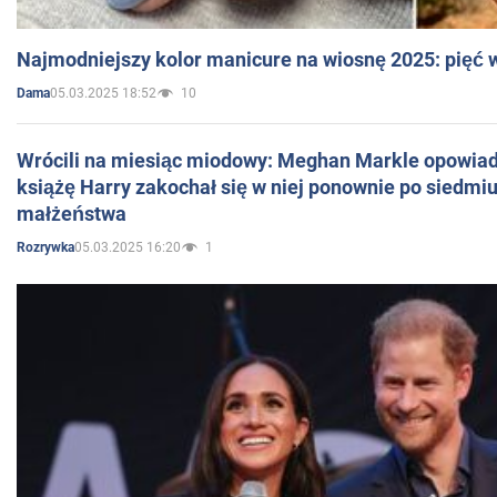
Najmodniejszy kolor manicure na wiosnę 2025: pięć
05.03.2025 18:52
10
Dama
Wrócili na miesiąc miodowy: Meghan Markle opowiada
książę Harry zakochał się w niej ponownie po siedmiu
małżeństwa
05.03.2025 16:20
1
Rozrywka