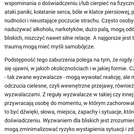
wspominania o doświadczeniu i/lub cierpieć na fizyczne
ataki paniki, kołatanie serca, bóle w klatce piersiowej, 
nudności i nieustające poczucie strachu. Często osob
nadużywać alkoholu, narkotyków, dużo palą, mogą odd
bliskich, niszczyć nawet silne relacje. A najgorsze jest 
traumą mogą mieć myśli samobójcze.
Podstępność tego zaburzenia polega na tym, że nigdy
się ujawni, w jakich okolicznościach i w jakiej formie.
- tak zwane wyzwalacze - mogą wywołać reakcję, ale m
odczucia cielesne, czyli wewnętrzne przejawy, równie
wyzwalaczami. Z reguły wyzwalacze w takiej czy innej
przywracają osobę do momentu, w którym zachorowa
to być dźwięki, słowa, miejsca, zapachy i sytuacje, któ
doświadczeniu. Wyzwaniem dla bliskich jest zrozumien
mogą zminimalizować ryzyko wystąpienia sytuacji i z