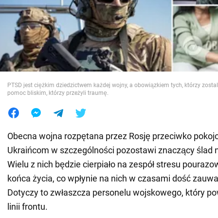
Wojna na Ukrainie
Świat
Jedzenie
PTSD jest ciężkim dziedzictwem każdej wojny, a obowiązkiem tych, którzy zostali 
pomoc bliskim, którzy przeżyli traumę.
Obecna wojna rozpętana przez Rosję przeciwko poko
Ukraińcom w szczególności pozostawi znaczący ślad n
Wielu z nich będzie cierpiało na zespół stresu pouraz
końca życia, co wpłynie na nich w czasami dość zauw
Dotyczy to zwłaszcza personelu wojskowego, który po
linii frontu.