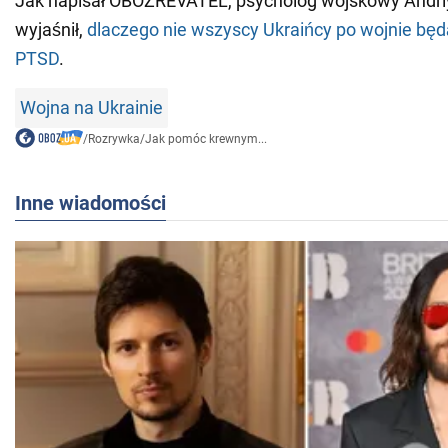
Jak napisał OBOZREVATEL, psycholog wojskowy Andri
wyjaśnił,
dlaczego nie wszyscy Ukraińcy po wojnie będą
PTSD
.
Wojna na Ukrainie
/
Rozrywka
/
Jak pomóc krewnym...
Inne wiadomości