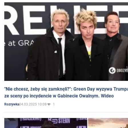
"Nie chcesz, żeby się zamknęli?": Green Day wyzywa Trump
ze sceny po incydencie w Gabinecie Owalnym. Wideo
04.03.2025 10:08
1
Rozrywka