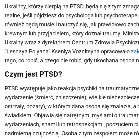
Ukraińcy, którzy cierpią na PTSD, będą się z tym zmagać
realne, jeśli pójdziesz do psychologa lub psychoterapeut
również będą musieli nauczyć się, jak prawidłowo zac
krewnym lub przyjacielem, który doznał traumy. Minis
Ukrainy wraz z dyrektorem Centrum Zdrowia Psychiczne
"Lesnaya Polyana" Kseniya Voznitsyna opracowało
zal
tego, co robić, a czego nie robić, gdy ukochana osoba
Czym jest PTSD?
PTSD występuje jako reakcja psychiki na traumatyczne
wydarzenie (śmierć, zniszczenie), wielkie niebezpiec
ostrzały, pożary), w którym dana osoba się znalazła, a
świadkiem. Objawia się natrętnymi myślami o trauma
wydarzeniach, snami lub retrospekcjami, poczuciem ci
nadmierną czujnością. Osoba z tym zespołem może ró