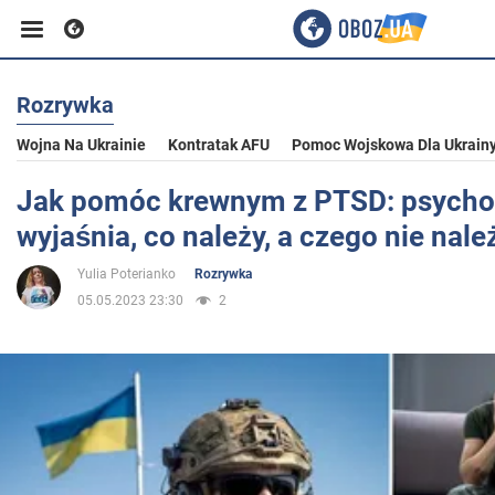
Rozrywka
Biznes
Wojna Na Ukrainie
Kontratak AFU
Pomoc Wojskowa Dla Ukrain
Sport
Jak pomóc krewnym z PTSD: psycho
wyjaśnia, co należy, a czego nie nale
Rozrywka
Yulia Poterianko
Rozrywka
05.05.2023 23:30
2
Życie
Polityka
Społeczeństwo