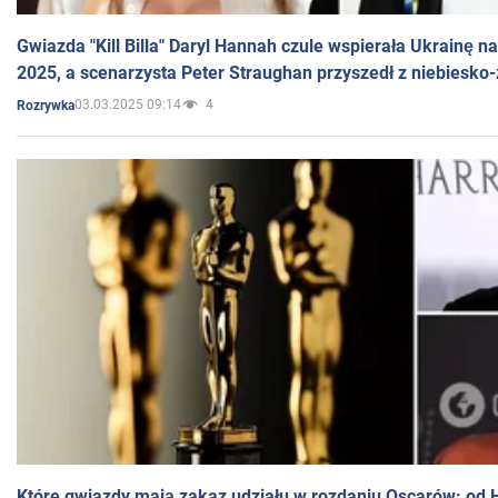
Gwiazda "Kill Billa" Daryl Hannah czule wspierała Ukrainę 
2025, a scenarzysta Peter Straughan przyszedł z niebiesko-
03.03.2025 09:14
4
Rozrywka
Które gwiazdy mają zakaz udziału w rozdaniu Oscarów: od 