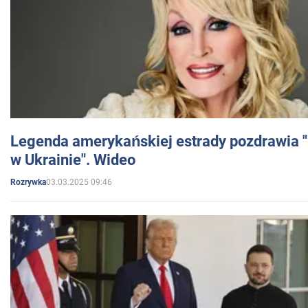
Legenda amerykańskiej estrady pozdrawia "br
w Ukrainie". Wideo
03.03.2025 09:46
Rozrywka