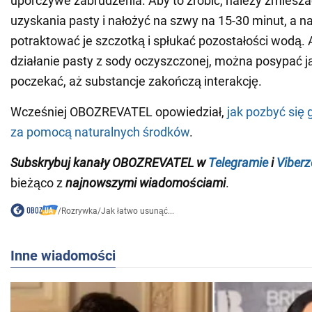
uporczywe zabrudzenia. Aby to zrobić, należy zmiesza
uzyskania pasty i nałożyć na szwy na 15-30 minut, a n
potraktować je szczotką i spłukać pozostałości wodą
działanie pasty z sody oczyszczonej, można posypać j
poczekać, aż substancje zakończą interakcję.
Wcześniej OBOZREVATEL opowiedział,
jak pozbyć się 
za pomocą naturalnych środków
.
Subskrybuj kanały OBOZREVATEL w
Telegramie
i
Viberz
bieżąco z
najnowszymi wiadomościami
.
/
Rozrywka
/
Jak łatwo usunąć...
Inne wiadomości