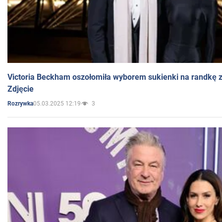
Victoria Beckham oszołomiła wyborem sukienki na randkę
Zdjęcie
05.03.2025 12:19
3
Rozrywka