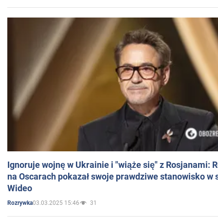
Ignoruje wojnę w Ukrainie i "wiąże się" z Rosjanami: 
na Oscarach pokazał swoje prawdziwe stanowisko w s
Wideo
03.03.2025 15:46
31
Rozrywka