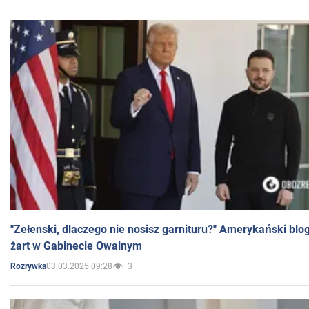
"Zełenski, dlaczego nie nosisz garnituru?" Amerykański blo
żart w Gabinecie Owalnym
03.03.2025 09:28
3
Rozrywka