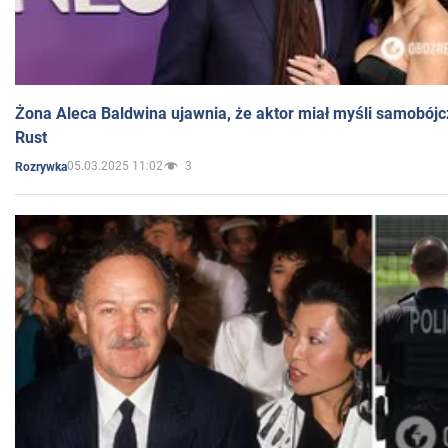
Żona Aleca Baldwina ujawnia, że aktor miał myśli samobójc
Rust
05.03.2025 11:02
3
Rozrywka