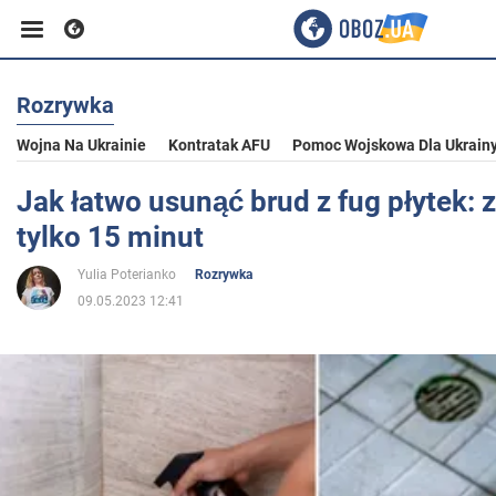
Rozrywka
Biznes
Wojna Na Ukrainie
Kontratak AFU
Pomoc Wojskowa Dla Ukrain
Sport
Jak łatwo usunąć brud z fug płytek: 
tylko 15 minut
Rozrywka
Yulia Poterianko
Rozrywka
09.05.2023 12:41
Życie
Polityka
Społeczeństwo