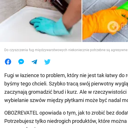
Wojna na Ukrainie
Świat
Jedzenie
Do czyszczenia fug międzywarstwowych niekoniecznie potrzebne są agresywne
Fugi w łazience to problem, który nie jest tak łatwy do 
byśmy tego chcieli. Szybko tracą swój pierwotny wygl
zaczynają gromadzić brud i kurz. Ale w rzeczywistości 
wybielanie szwów między płytkami może być nadal mo
OBOZREVATEL opowiada o tym, jak to zrobić bez doda
Potrzebujesz tylko niedrogich produktów, które możn