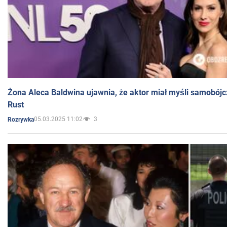
Żona Aleca Baldwina ujawnia, że aktor miał myśli samobójc
Rust
05.03.2025 11:02
3
Rozrywka