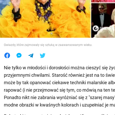
Wojna na Ukrainie
Świat
Jedzenie
Gwiazdy, które zajmowały się sztuką w zaawansowanym wieku.
Nie tylko w młodości i dorosłości można cieszyć się ży
przyjemnymi chwilami. Starość również jest na to św
może by tak opanować ciekawe techniki malarskie alb
rapować (i nie przejmować się tym, co mówią na ten t
Ponadto nikt nie zabrania wyróżniać się z "szarej masy
modne obrazki w kwaśnych kolorach i uzupełniać je ma