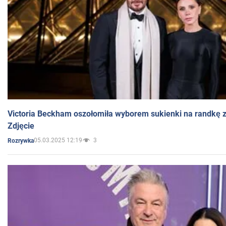
Victoria Beckham oszołomiła wyborem sukienki na randkę
Zdjęcie
05.03.2025 12:19
3
Rozrywka