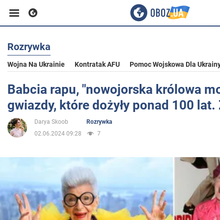
Rozrywka
Biznes
Wojna Na Ukrainie
Kontratak AFU
Pomoc Wojskowa Dla Ukrain
Sport
Babcia rapu, "nowojorska królowa mo
gwiazdy, które dożyły ponad 100 lat.
Rozrywka
Darya Skoob
Rozrywka
02.06.2024 09:28
7
Życie
Polityka
Społeczeństwo