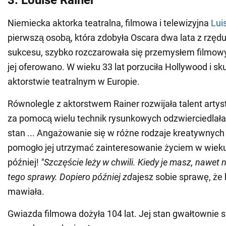
3. Louise Rainer
Niemiecka aktorka teatralna, filmowa i telewizyjna
Lui
pierwszą osobą, która zdobyła Oscara dwa lata z rzę
sukcesu, szybko rozczarowała się przemysłem filmowym
jej oferowano. W wieku 33 lat porzuciła Hollywood i sku
aktorstwie teatralnym w Europie.
Równolegle z aktorstwem Rainer rozwijała talent arty
za pomocą wielu technik rysunkowych odzwierciedlał
stan ... Angażowanie się w różne rodzaje kreatywnych
pomogło jej utrzymać zainteresowanie życiem w wieku
później!
"Szczęście leży w chwili. Kiedy je masz, nawet n
tego sprawy. Dopiero później zd
ajesz sobie sprawę, że 
mawiała.
Gwiazda filmowa dożyła 104 lat. Jej stan gwałtownie s