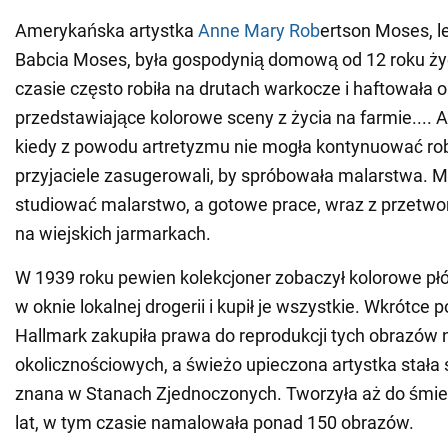
Amerykańska artystka
Anne Mary Rob
ertson Moses, l
Babcia Moses, była gospodynią domową od 12 roku ż
czasie często robiła na drutach warkocze i haftowała 
przedstawiające kolorowe sceny z życia na farmie.... A
kiedy z powodu artretyzmu nie mogła kontynuować ro
przyjaciele zasugerowali, by spróbowała malarstwa. 
studiować malarstwo, a gotowe prace, wraz z przetwo
na wiejskich jarmarkach.
W 1939 roku pewien kolekcjoner zobaczył kolorowe pł
w oknie lokalnej drogerii i kupił je wszystkie. Wkrótce 
Hallmark zakupiła prawa do reprodukcji tych obrazów 
okolicznościowych, a świeżo upieczona artystka stała
znana w Stanach Zjednoczonych. Tworzyła aż do śmier
lat, w tym czasie namalowała ponad 150 obrazów.