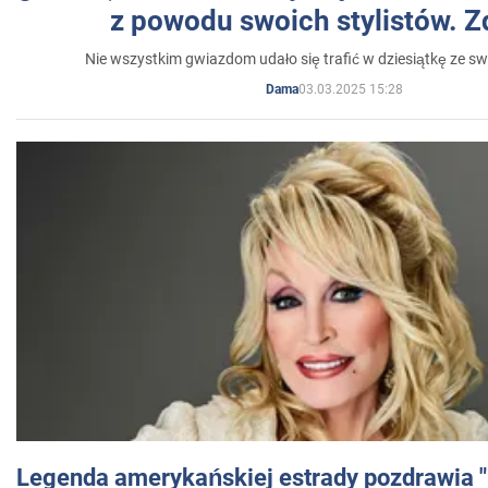
z powodu swoich stylistów. Z
Nie wszystkim gwiazdom udało się trafić w dziesiątkę ze sw
03.03.2025 15:28
Dama
Legenda amerykańskiej estrady pozdrawia "br