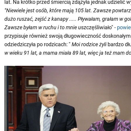
lat. Na krótko przed śmiercią zdążyła jednak udzielić 
"Niewiele jest osób, które mają 105 lat. Zawsze powtarz
dużo ruszać, zejść z kanapy ..... Pływałam, grałam w g
Zawsze byłam w ruchu i to mnie u
szczęśliwiało" -
powie
przypisuje również swoją długowieczność doskonałym
odziedziczyła po rodzicach: "
Moi rodzice żyli
bardzo dł
w wieku 91 lat, a mama miała 89 lat, więc ja też mam d