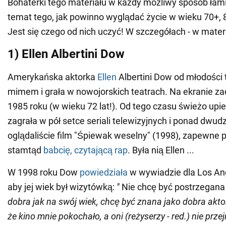
Bohaterki tego materiału w każdy możliwy sposób łam
temat tego, jak powinno wyglądać życie w wieku 70+, 
Jest się czego od nich uczyć! W szczegółach - w mate
1) Ellen Albertini Dow
Amerykańska aktorka
Ellen
Albertini Dow od młodości 
mimem i grała w nowojorskich teatrach. Na ekranie z
1985 roku (w wieku 72 lat!). Od tego czasu świeżo up
zagrała w pół setce seriali telewizyjnych i ponad dwudz
oglądaliście film "Śpiewak weselny" (1998), zapewne 
stamtąd
babcię, czytającą rap
. Była nią Ellen ...
W 1998 roku Dow
powiedziała
w wywiadzie dla Los Ang
aby jej wiek był wizytówką:
"
Nie chcę być postrzegan
dobra jak na swój wiek, chcę być znana jako dobra aktor
że kino mnie pokochało, a oni (reżyserzy - red.) nie prze