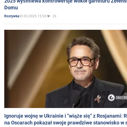
2025 wyśmiewa kontrowersje wokół garnituru Zełens
Domu
03.03.2025 15:53
23
Rozrywka
Ignoruje wojnę w Ukrainie i "wiąże się" z Rosjanami: 
na Oscarach pokazał swoje prawdziwe stanowisko w s