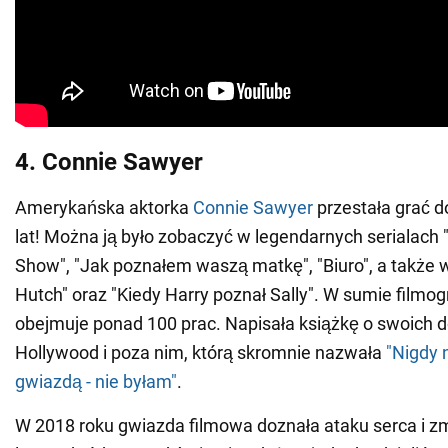
4. Connie Sawyer
Amerykańska aktorka
Connie Sawyer
przestała grać d
lat! Można ją było zobaczyć w legendarnych serialach "
Show", "Jak poznałem waszą matkę", "Biuro", a także w
Hutch" oraz "Kiedy Harry poznał Sally". W sumie filmog
obejmuje ponad 100 prac. Napisała książkę o swoich
Hollywood i poza nim, którą skromnie nazwała
"Nigdy 
gwiazdą - nie byłam"
.
W 2018 roku gwiazda filmowa doznała ataku serca i z