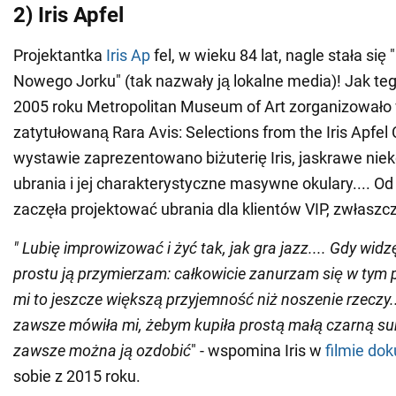
2) Iris Apfel
Projektantka
Iris Ap
fel, w wieku 84 lat, nagle stała si
Nowego Jorku" (tak nazwały ją lokalne media)! Jak t
2005 roku Metropolitan Museum of Art zorganizował
zatytułowaną Rara Avis: Selections from the Iris Apfel 
wystawie zaprezentowano biżuterię Iris, jaskrawe ni
ubrania i jej charakterystyczne masywne okulary.... Od
zaczęła projektować ubrania dla klientów VIP, zwłaszc
"
Lubię improwizować i żyć tak, jak gra jazz.... Gdy widz
prostu ją przymierzam: całkowicie zanurzam się w tym p
mi to jeszcze większą przyjemność niż noszenie rzeczy.
zawsze mówiła mi, żebym kupiła prostą małą czarną su
zawsze można ją ozdobić
" - wspomina Iris w
filmie d
sobie z 2015 roku.