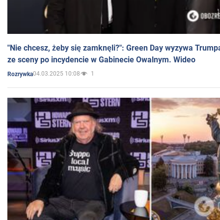
"Nie chcesz, żeby się zamknęli?": Green Day wyzywa Trump
ze sceny po incydencie w Gabinecie Owalnym. Wideo
04.03.2025 10:08
1
Rozrywka