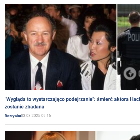
"Wygląda to wystarczająco podejrzanie": śmierć aktora Hac
zostanie zbadana
03.03.2025 09:16
Rozrywka