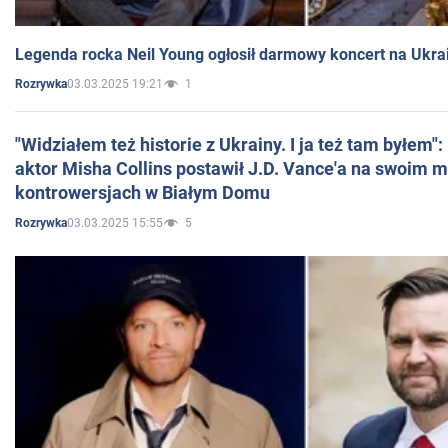
Legenda rocka Neil Young ogłosił darmowy koncert na Ukra
03.03.2025 19:21
1
Rozrywka
"Widziałem też historie z Ukrainy. I ja też tam byłem"
aktor Misha Collins postawił J.D. Vance'a na swoim m
kontrowersjach w Białym Domu
03.03.2025 15:55
5
Rozrywka