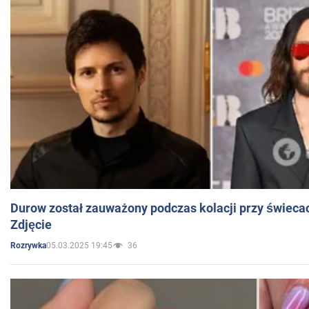
Durow został zauważony podczas kolacji przy świeca
Zdjęcie
05.03.2025 19:45
36
Rozrywka