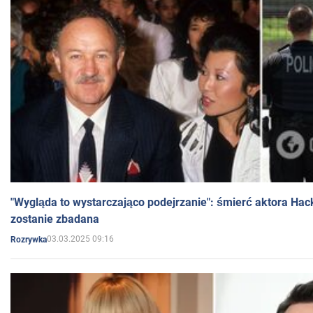
"Wygląda to wystarczająco podejrzanie": śmierć aktora Hac
zostanie zbadana
03.03.2025 09:16
Rozrywka