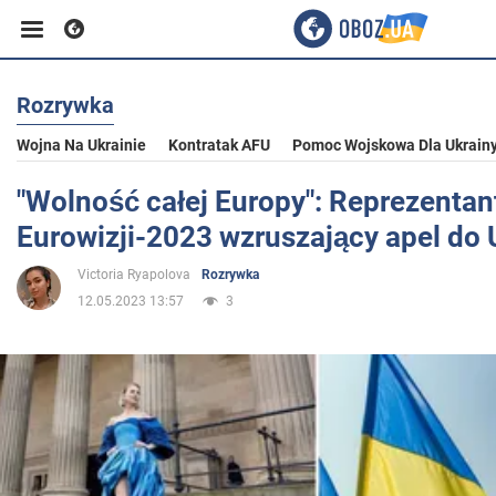
Rozrywka
Biznes
Wojna Na Ukrainie
Kontratak AFU
Pomoc Wojskowa Dla Ukrain
Sport
"Wolność całej Europy": Reprezentan
Eurowizji-2023 wzruszający apel do
Rozrywka
Victoria Ryapolova
Rozrywka
12.05.2023 13:57
3
Życie
Polityka
Społeczeństwo