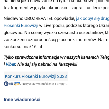
na piersi jako nawiązanie do tytułu konkursowej piose
też fragment w języku ukraińskim i zagrali na flecie po
Niedawno OBOZREVATEL opowiadał,
jak odbył
się
drug
Piosenki Eurowizji
w Liverpoolu, podczas którego Ukra
głosować. Na scenę wyszło szesnastu uczestników, któ
zaskoczeni różnorodnością piosenek i numerów. Najm
konkursu miał 16 lat.
Tylko
sprawdzone informacje w naszych kanałach Tele
i
Viber
. Nie daj się nabrać na fałszywki!
Konkurs Piosenki Eurowizji 2023
/
Rozrywka
/
"Wolność całej Europy":...
Inne wiadomości