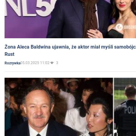
Żona Aleca Baldwina ujawnia, że aktor miał myśli samobójc
Rust
05.03.2025 11:02
3
Rozrywka