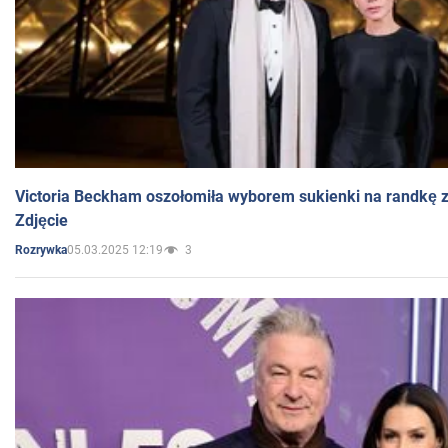
Victoria Beckham oszołomiła wyborem sukienki na randkę
Zdjęcie
05.03.2025 12:19
3
Rozrywka