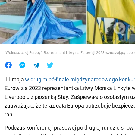
Wojna na Ukrainie
Świat
Jedzenie
"Wolność całej Europy": Reprezentant Litwy na Eurowizji-2023 wzruszający apel
11 maja
w drugim półfinale międzynarodowego konkur
Eurowizja 2023 reprezentantka Litwy Monika Linkyte 
Liverpoolu z piosenką Stay. Zaśpiewała o osobistym u
zauważając, że teraz cała Europa potrzebuje bezpiecz
ran.
Podczas konferencji prasowej po drugiej rundzie show,