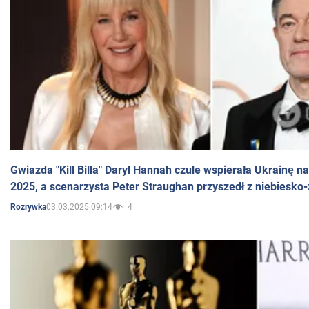
Gwiazda "Kill Billa" Daryl Hannah czule wspierała Ukrainę 
2025, a scenarzysta Peter Straughan przyszedł z niebiesko-
03.03.2025 09:14
4
Rozrywka