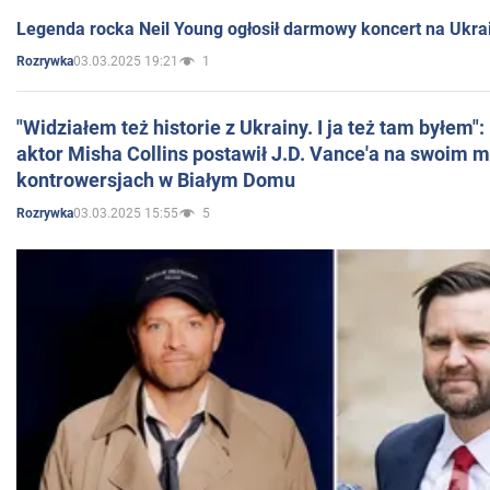
Legenda rocka Neil Young ogłosił darmowy koncert na Ukra
03.03.2025 19:21
1
Rozrywka
"Widziałem też historie z Ukrainy. I ja też tam byłem"
aktor Misha Collins postawił J.D. Vance'a na swoim m
kontrowersjach w Białym Domu
03.03.2025 15:55
5
Rozrywka