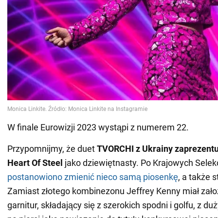
W finale Eurowizji 2023 wystąpi z numerem 22.
Przypomnijmy, że duet
TVORCHI z Ukrainy zaprezentu
Heart Of Steel
jako dziewiętnasty. Po Krajowych Selek
postanowiono zmienić
nieco
samą piosenkę
, a także s
Zamiast złotego kombinezonu Jeffrey Kenny miał zało
garnitur, składający się z szerokich spodni i golfu, z 