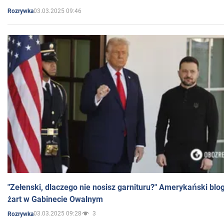
03.03.2025 09:46
Rozrywka
"Zełenski, dlaczego nie nosisz garnituru?" Amerykański blo
żart w Gabinecie Owalnym
03.03.2025 09:28
3
Rozrywka