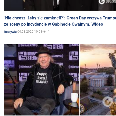
"Nie chcesz, żeby się zamknęli?": Green Day wyzywa Trump
ze sceny po incydencie w Gabinecie Owalnym. Wideo
04.03.2025 10:08
1
Rozrywka