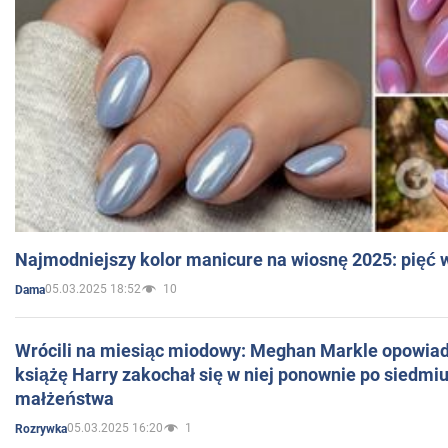
Najmodniejszy kolor manicure na wiosnę 2025: pięć
05.03.2025 18:52
10
Dama
Wrócili na miesiąc miodowy: Meghan Markle opowiada
książę Harry zakochał się w niej ponownie po siedmiu
małżeństwa
05.03.2025 16:20
1
Rozrywka