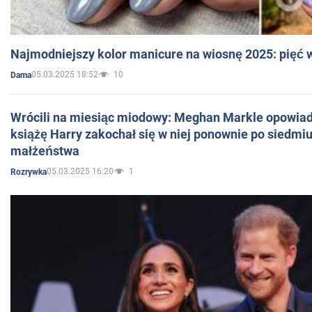
Najmodniejszy kolor manicure na wiosnę 2025: pięć
05.03.2025 18:52
10
Dama
Wrócili na miesiąc miodowy: Meghan Markle opowiada
książę Harry zakochał się w niej ponownie po siedmiu
małżeństwa
05.03.2025 16:20
1
Rozrywka