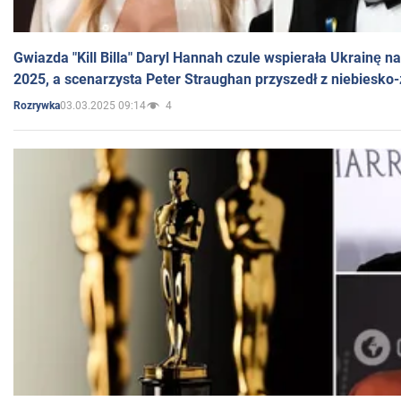
Gwiazda "Kill Billa" Daryl Hannah czule wspierała Ukrainę 
2025, a scenarzysta Peter Straughan przyszedł z niebiesko-
03.03.2025 09:14
4
Rozrywka