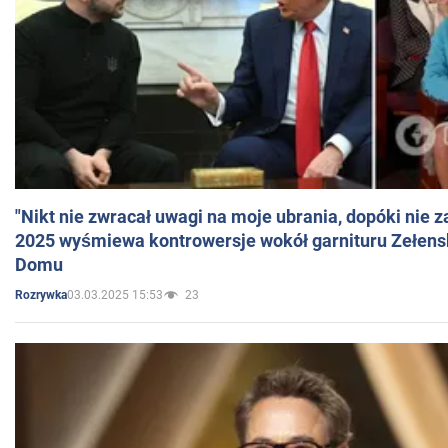
"Nikt nie zwracał uwagi na moje ubrania, dopóki nie z
2025 wyśmiewa kontrowersje wokół garnituru Zełens
Domu
03.03.2025 15:53
23
Rozrywka