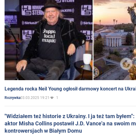
Legenda rocka Neil Young ogłosił darmowy koncert na Ukra
03.03.2025 19:21
1
Rozrywka
"Widziałem też historie z Ukrainy. I ja też tam byłem"
aktor Misha Collins postawił J.D. Vance'a na swoim m
kontrowersjach w Białym Domu