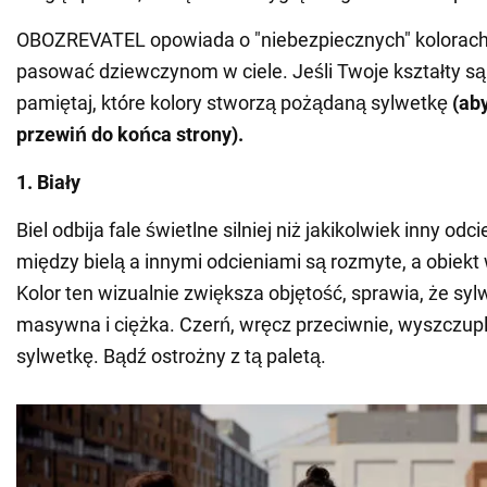
OBOZREVATEL opowiada o "niebezpiecznych" kolorach,
pasować dziewczynom w ciele. Jeśli Twoje kształty są
pamiętaj, które kolory stworzą pożądaną sylwetkę
(ab
przewiń do końca strony).
1. Biały
Biel odbija fale świetlne silniej niż jakikolwiek inny odc
między bielą a innymi odcieniami są rozmyte, a obiekt 
Kolor ten wizualnie zwiększa objętość, sprawia, że sylw
masywna i ciężka. Czerń, wręcz przeciwnie, wyszczupl
sylwetkę. Bądź ostrożny z tą paletą.