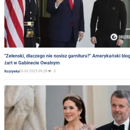
"Zełenski, dlaczego nie nosisz garnituru?" Amerykański blo
żart w Gabinecie Owalnym
03.03.2025 09:28
3
Rozrywka