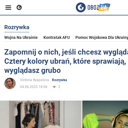
Rozrywka
Biznes
Wojna Na Ukrainie
Kontratak AFU
Pomoc Wojskowa Dla Ukrain
Sport
Zapomnij o nich, jeśli chcesz wygląd
Cztery kolory ubrań, które sprawiają,
Rozrywka
wyglądasz grubo
Victoria Ryapolova
Rozrywka
Życie
04.06.2023 18:06
2
Polityka
Społeczeństwo