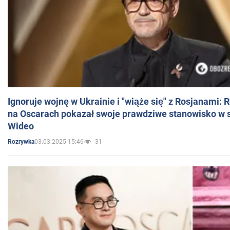
Ignoruje wojnę w Ukrainie i "wiąże się" z Rosjanami: 
na Oscarach pokazał swoje prawdziwe stanowisko w s
Wideo
03.03.2025 15:46
31
Rozrywka