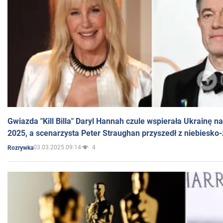
Gwiazda "Kill Billa" Daryl Hannah czule wspierała Ukrainę 
2025, a scenarzysta Peter Straughan przyszedł z niebiesko-
03.03.2025 09:14
4
Rozrywka