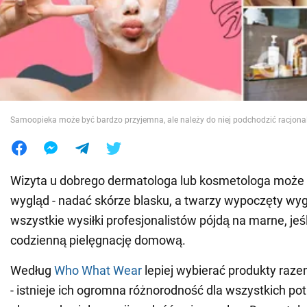
Wojna na Ukrainie
Świat
Jedzenie
Samoopieka może być bardzo przyjemna, ale należy do niej podchodzić racjona
Wizyta u dobrego dermatologa lub kosmetologa może
wygląd - nadać skórze blasku, a twarzy wypoczęty wy
wszystkie wysiłki profesjonalistów pójdą na marne, jeś
codzienną pielęgnację domową.
Według
Who What Wear
lepiej wybierać produkty raze
- istnieje ich ogromna różnorodność dla wszystkich pot