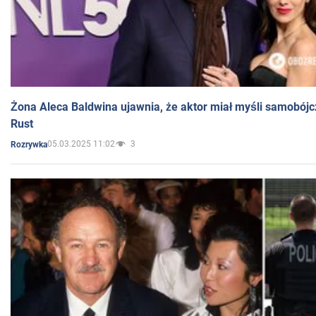
Żona Aleca Baldwina ujawnia, że aktor miał myśli samobójc
Rust
05.03.2025 11:02
3
Rozrywka