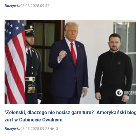
03.03.2025 09:46
Rozrywka
"Zełenski, dlaczego nie nosisz garnituru?" Amerykański blo
żart w Gabinecie Owalnym
03.03.2025 09:28
3
Rozrywka