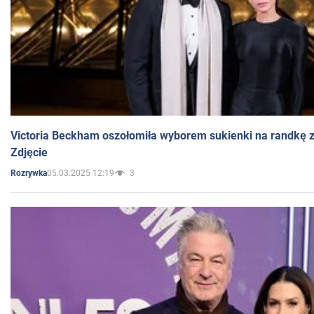
Victoria Beckham oszołomiła wyborem sukienki na randkę
Zdjęcie
05.03.2025 12:19
3
Rozrywka