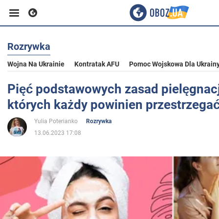
Rozrywka
Biznes
Wojna Na Ukrainie
Kontratak AFU
Pomoc Wojskowa Dla Ukrain
Sport
Pięć podstawowych zasad pielęgnacji
których każdy powinien przestrzega
Rozrywka
Yulia Poterianko
Rozrywka
13.06.2023 17:08
Życie
Polityka
Społeczeństwo