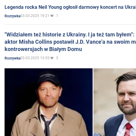
Legenda rocka Neil Young ogłosił darmowy koncert na Ukra
03.03.2025 19:21
1
Rozrywka
"Widziałem też historie z Ukrainy. I ja też tam byłem"
aktor Misha Collins postawił J.D. Vance'a na swoim m
kontrowersjach w Białym Domu
03.03.2025 15:55
5
Rozrywka