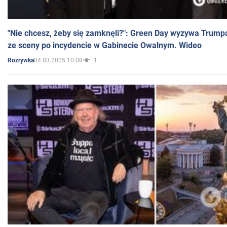
"Nie chcesz, żeby się zamknęli?": Green Day wyzywa Trump
ze sceny po incydencie w Gabinecie Owalnym. Wideo
04.03.2025 10:08
1
Rozrywka