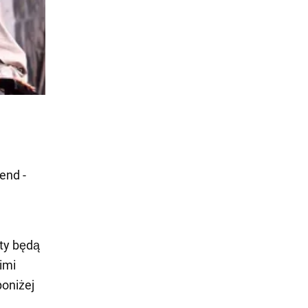
end -
ity będą
imi
poniżej