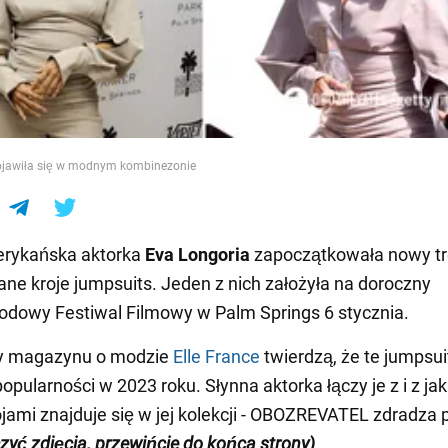
e
ojawiła się w modnym kombinezonie
rykańska aktorka
Eva Longoria
zapoczątkowała nowy tr
ne kroje jumpsuits. Jeden z nich założyła na doroczny
dowy Festiwal Filmowy w Palm Springs 6 stycznia.
y magazynu o modzie
Elle France
twierdzą, że te jumpsu
opularności w 2023 roku. Słynna aktorka łączy je z i z jak
ojami znajduje się w jej kolekcji - OBOZREVATEL zdradza 
zyć zdjęcia, przewińcie do końca strony)
.