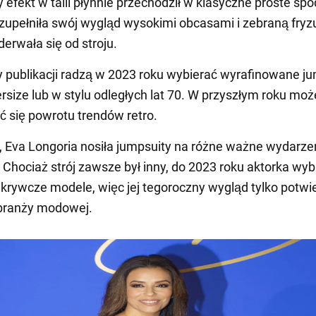
efekt w talii płynnie przechodził w klasyczne proste spo
zupełniła swój wygląd wysokimi obcasami i zebraną fryz
derwała się od stroju.
 publikacji radzą w 2023 roku wybierać wyrafinowane j
ersize lub w stylu odległych lat 70. W przyszłym roku mo
 się powrotu trendów retro.
i, Eva Longoria nosiła jumpsuity na różne ważne wydarze
 Chociaż strój zawsze był inny, do 2023 roku aktorka wyb
dkrywcze modele, więc jej tegoroczny wygląd tylko potwi
branży modowej.