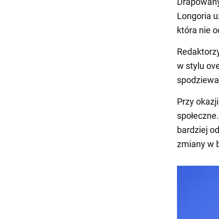
Drapowany 
Longoria u
która nie o
Redaktorzy
w stylu ov
spodziewać
Przy okazj
społeczne.
bardziej o
zmiany w 