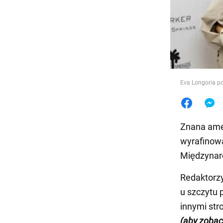
Jedzeni
Eva Longoria p
Znana ame
wyrafinowa
Międzynaro
Redaktorz
u szczytu p
innymi str
(aby zobac