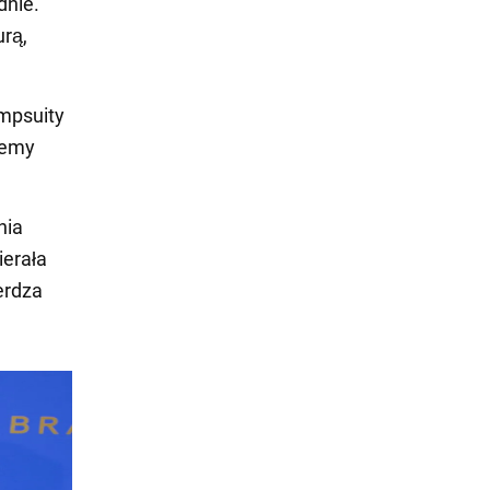
dnie.
urą,
umpsuity
żemy
nia
ierała
erdza