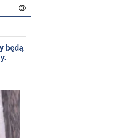
ty będą
y.