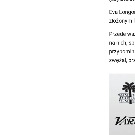
Eva Longor
złożonym k
Przede wsz
na nich, sp
przypomina
zwężał, prz