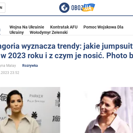
N
Wojna Na Ukrainie
Kontratak AFU
Pomoc Wojskowa Dla
a
Ukrainy
Wołodymyr Zełenski
goria wyznacza trendy: jakie jumpsui
 2023 roku i z czym je nosić. Photo b
ka
yna Malay
Rozrywka
.2023 23:52
eństwo
a Ukrainie