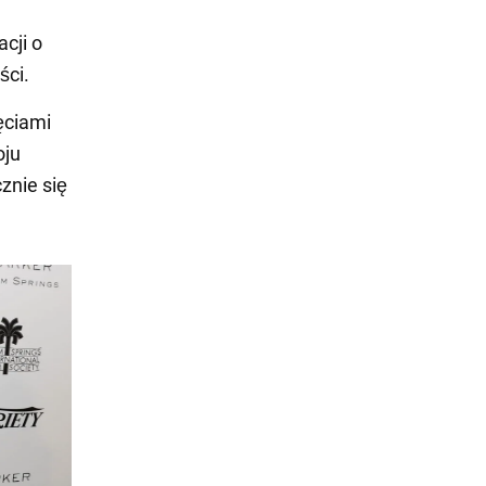
cji o
ści.
ęciami
oju
znie się