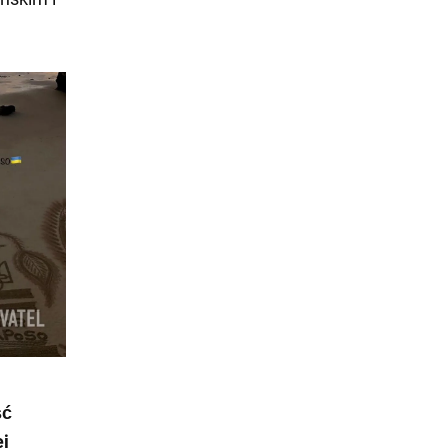
ść
ej