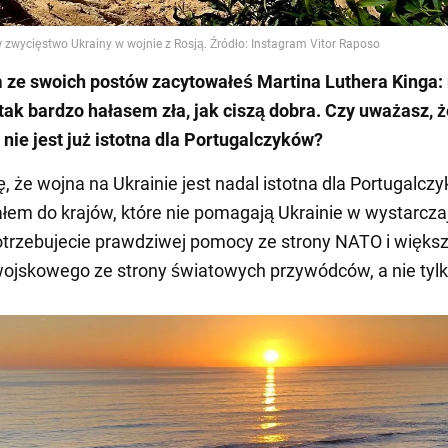
 ze swoich postów zacytowałeś Martina Luthera Kinga: 
tak bardzo hałasem zła, jak ciszą dobra. Czy uważasz, 
 nie jest już istotna dla Portugalczyków?
ę, że wojna na Ukrainie jest nadal istotna dla Portugalcz
em do krajów, które nie pomagają Ukrainie w wystarcz
otrzebujecie prawdziwej pomocy ze strony NATO i więks
ojskowego ze strony światowych przywódców, a nie tylk