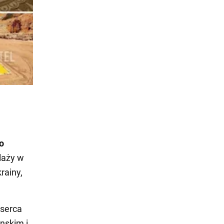
o
laży w
rainy,
 serca
nskim i