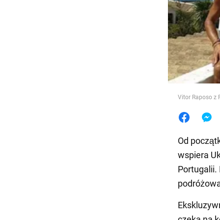
Jedzeni
Vitor Raposo z 
Od początk
wspiera Uk
Portugalii
podróżował
Ekskluzywn
czeka na k