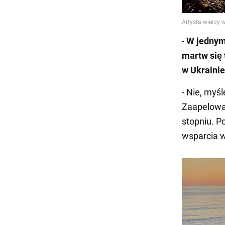
-
W jednym
martw się 
w Ukrainie
- Nie, myśl
Zaapelował
stopniu. P
wsparcia w