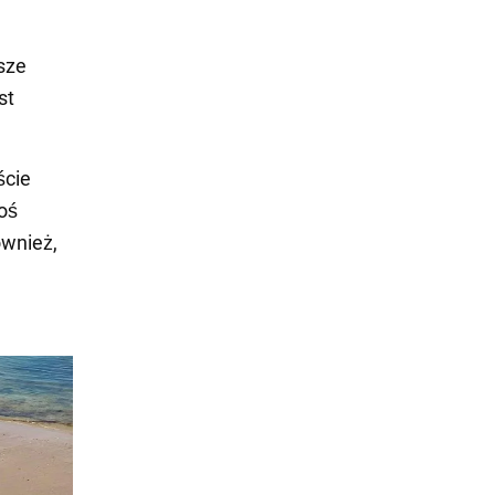
sze
st
ście
oś
ównież,