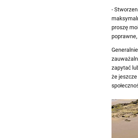
- Stworzen
maksymalni
proszę moi
poprawne, 
Generalnie
zauważalne
zapytać lu
że jeszcze
społeczno