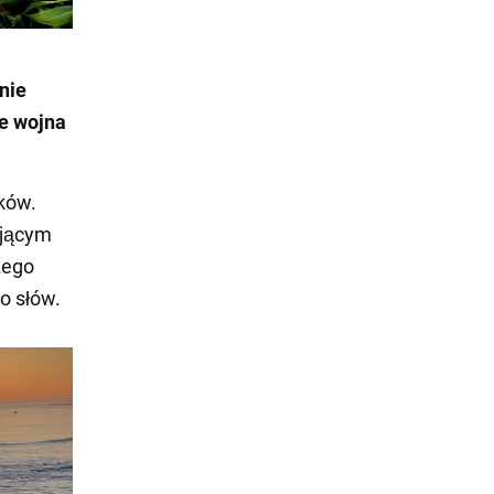
nie
że wojna
yków.
ającym
zego
o słów.