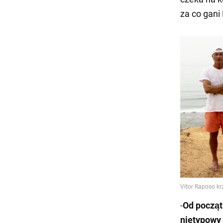
za co gan
-
Od
począt
nietypowy