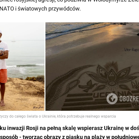
i NATO i światowych przywódców.
ku inwazji Rosji na pełną skalę wspierasz Ukrainę w do
 sposób -
tworząc obrazy z piasku na plaży w południow