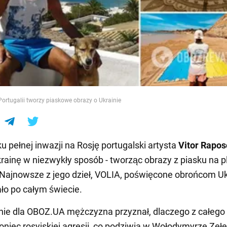
e
Portugalii tworzy piaskowe obrazy o Ukrainie
u pełnej inwazji na Rosję portugalski artysta
Vitor Rapos
rainę w niezwykły sposób - tworząc obrazy z piasku na p
. Najnowsze z jego dzieł, VOLIA, poświęcone obrońcom Uk
o po całym świecie.
ie dla OBOZ.UA mężczyzna przyznał, dlaczego z całego
oniec rosyjskiej agresji, co podziwia w Wołodymyrze Zełe