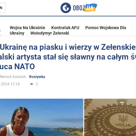
N
Wojna Na Ukrainie
Kontratak AFU
Pomoc Wojskowa Dla
a
Ukrainy
Wołodymyr Zełenski
Ukrainę na piasku i wierzy w Zełenski
lski artysta stał się sławny na całym ś
ka
zuca NATO
 Remick Kaldash
Rozrywka
.2024 12:18
2
eństwo
a Ukrainie