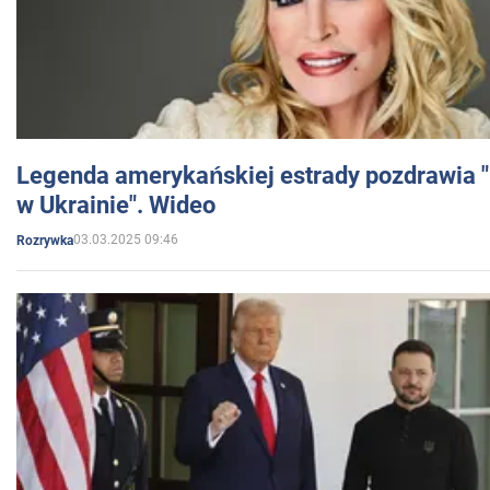
Legenda amerykańskiej estrady pozdrawia "br
w Ukrainie". Wideo
03.03.2025 09:46
Rozrywka