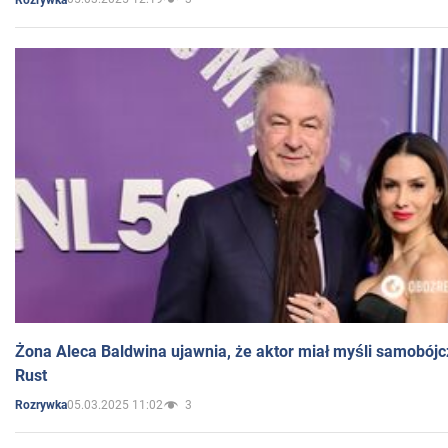
Żona Aleca Baldwina ujawnia, że aktor miał myśli samobójc
Rust
05.03.2025 11:02
3
Rozrywka