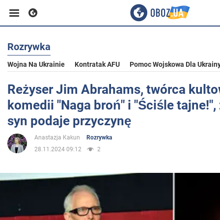
Rozrywka
Biznes
Wojna Na Ukrainie
Kontratak AFU
Pomoc Wojskowa Dla Ukrain
Sport
Reżyser Jim Abrahams, twórca kult
komedii "Naga broń" i "Ściśle tajne!",
Rozrywka
syn podaje przyczynę
Anastazja Kakun
Rozrywka
Życie
28.11.2024 09:12
2
Polityka
Społeczeństwo