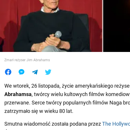
Wojna na Ukrainie
Świat
Jedzenie
Zmarł reżyser Jim Abrahams
We wtorek, 26 listopada, życie amerykańskiego reżys
Abrahamsa
, twórcy wielu kultowych filmów komediow
przerwane. Serce twórcy popularnych filmów Naga broń
zatrzymało się w wieku 80 lat.
Smutna wiadomość została podana przez
The Hollywo