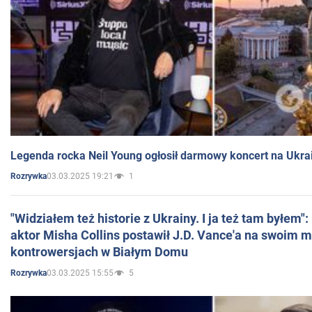
Legenda rocka Neil Young ogłosił darmowy koncert na Ukra
03.03.2025 19:21
1
Rozrywka
"Widziałem też historie z Ukrainy. I ja też tam byłem"
aktor Misha Collins postawił J.D. Vance'a na swoim m
kontrowersjach w Białym Domu
03.03.2025 15:55
5
Rozrywka