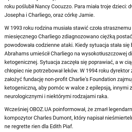
roku poślubił Nancy Cocuzzo. Para miała troje dzieci:
Josepha i Charliego, oraz córkę Jamie.
W 1993 roku rodzina musiała stawić czoła strasznemu
miesięcznego Charliego zdiagnozowano ciężką postać e
powodowała codzienne ataki. Kiedy sytuacja stała się 
Abrahams umieścił Charliego na wysokotłuszczowej d
ketogenicznej. Sytuacja zaczęła się poprawiać, a w cią
chłopiec nie potrzebował leków. W 1994 roku dyrektor
założyć fundację non-profit Charlie's Foundation zajmu
ketogeniczną, aby pomóc w walce z epilepsją, innymi
neurologicznymi i niektórymi rodzajami raka.
Wcześniej OBOZ.UA poinformował, że zmarł legendarn
kompozytor Charles Dumont, który napisał nieśmierteln
ne regrette rien dla Edith Piaf.