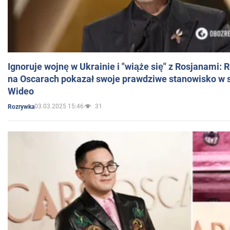
Ignoruje wojnę w Ukrainie i "wiąże się" z Rosjanami: 
na Oscarach pokazał swoje prawdziwe stanowisko w s
Wideo
03.03.2025 15:46
31
Rozrywka