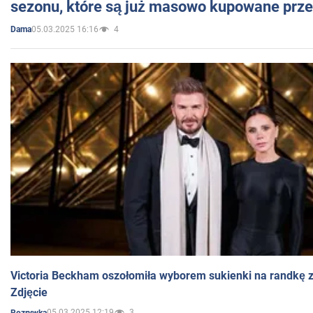
sezonu, które są już masowo kupowane przez
05.03.2025 16:16
4
Dama
Victoria Beckham oszołomiła wyborem sukienki na randkę
Zdjęcie
05.03.2025 12:19
3
Rozrywka