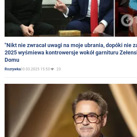
"Nikt nie zwracał uwagi na moje ubrania, dopóki nie z
2025 wyśmiewa kontrowersje wokół garnituru Zełens
Domu
03.03.2025 15:53
23
Rozrywka