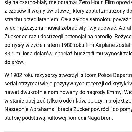
się na czarno-biały melodramat Zero Hour. Film opowiad
z czasów II wojny światowej, który został zmuszony d
strachu przed lataniem. Cała załoga samolotu poważn
więc mężczyzna musiał zebrać siły i wylądować. Abrah
Zucker od razu dostrzegli potencjał na parodię. Reżyser
pomysły w życie i latem 1980 roku film Airplane został
83,5 miliona dolarów, chociaż budżet filmu wynosił zal
dolarów.
W 1982 roku reżyserzy stworzyli sitcom Police Depart
serial otrzymał wiele pozytywnych recenzji od krytyków
nawet dwukrotnie nominowany do nagrody Emmy. Widz
w stanie obejrzeć tylko 6 odcinków, po czym projekt z
Następnie Abrahams i bracia Zucker powrócili do pomys
stał się podstawą kultowej komedii Naga broń.