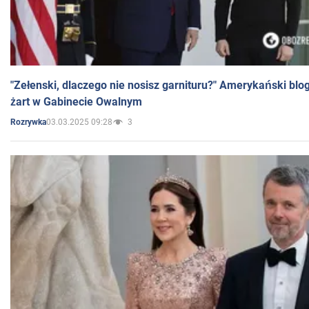
"Zełenski, dlaczego nie nosisz garnituru?" Amerykański blo
żart w Gabinecie Owalnym
03.03.2025 09:28
3
Rozrywka