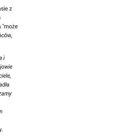
sie z
s
a "może
ińców,
 i
ijowie
iele,
padła
czamy
m
y.