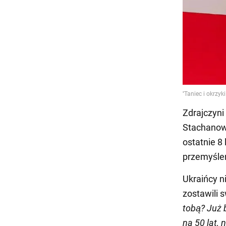
Zdrajczyni
Stachanowa
ostatnie 8 
przemyślen
Ukraińcy n
zostawili 
tobą? Już 
na 50 lat, 