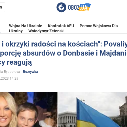
N
Wojna Na Ukrainie
Kontratak AFU
Pomoc Wojskowa Dla
a
Ukrainy
Wołodymyr Zełenski
 i okrzyki radości na kościach": Povali
porcję absurdów o Donbasie i Majdani
ka
cy reagują
ria Ryapolova
Rozrywka
.2023 14:29
eństwo
a Ukrainie