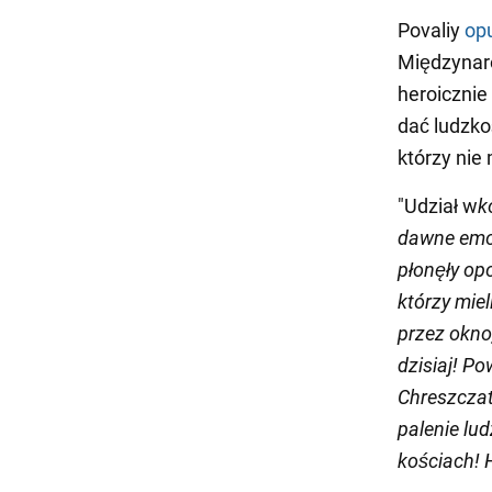
Povaliy
op
Międzynaro
heroicznie
dać ludzko
którzy nie
"Udział w
k
dawne emoc
płonęły opo
którzy miel
przez okno
dzisiaj! Po
Chreszczat
palenie lud
kościach! H