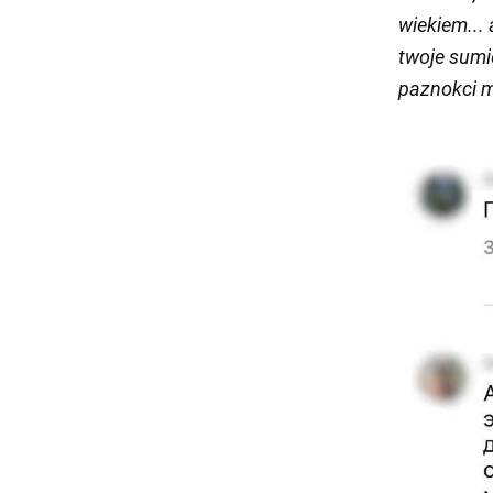
wiekiem... 
twoje sumi
paznokci m