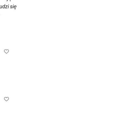
udzi się
o