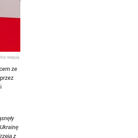
pcem ze
 przez
i
ząsnęły
 Ukrainę
rzeją z