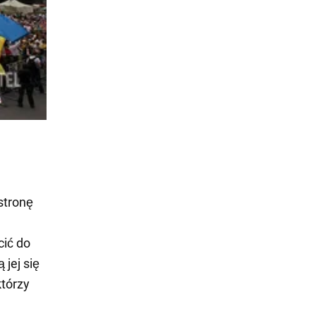
stronę
cić do
jej się
którzy