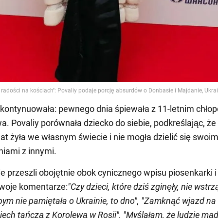
 kontynuowała: pewnego dnia śpiewała z 11-letnim chło
. Povaliy porównała dziecko do siebie, podkreślając, że
lat żyła we własnym świecie i nie mogła dzielić się swoim
iami z innymi.
ie przeszli obojętnie obok cynicznego wpisu piosenkarki i
swoje komentarze:
"Czy dzieci, które dziś zginęły, nie wstr
bym nie pamiętała o Ukrainie, to dno", "Zamknąć wjazd na
niech tańczą z Korolewą w Rosji", "Myślałam, że ludzie mąd