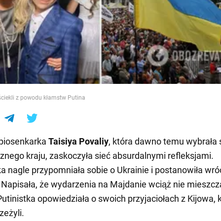
e
ściekli z powodu kłamstw Putina
 piosenkarka
Taisiya Povaliy
, która dawno temu wybrała 
cznego kraju, zaskoczyła sieć absurdalnymi refleksjami.
a nagle przypomniała sobie o Ukrainie i postanowiła wró
 Napisała, że wydarzenia na Majdanie wciąż nie mieszczą 
Putinistka opowiedziała o swoich przyjaciołach z Kijowa, 
zeżyli.