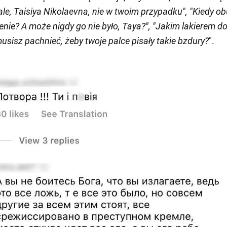
ale, Taisiya Nikolaevna, nie w twoim przypadku", "Kiedy ob
enie? A może nigdy go nie było, Taya?", "Jakim lakierem d
usisz pachnieć, żeby twoje palce pisały takie bzdury?
".