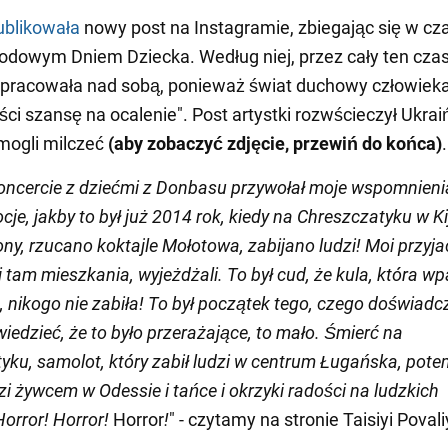
ublikowała
nowy post na Instagramie, zbiegając się w cza
dowym Dniem Dziecka. Według niej, przez cały ten cza
 pracowała nad sobą, ponieważ świat duchowy człowiek
ści szansę na ocalenie". Post artystki rozwścieczył Ukra
 mogli milczeć
(aby zobaczyć zdjęcie, przewiń do końca)
.
oncercie z dziećmi z Donbasu przywołał moje wspomnienia
je, jakby to był już 2014 rok, kiedy na Chreszczatyku w K
ny, rzucano koktajle Mołotowa, zabijano ludzi! Moi przyjac
i tam mieszkania, wyjeżdżali. To był cud, że kula, która w
, nikogo nie zabiła! To był początek tego, czego doświad
wiedzieć, że to było przerażające, to mało. Śmierć na
yku, samolot, który zabił ludzi w centrum Ługańska, pote
zi żywcem w Odessie i tańce i okrzyki radości na ludzkich
orror! Horror!
Horror
!
" - czytamy na stronie Taisiyi Povali