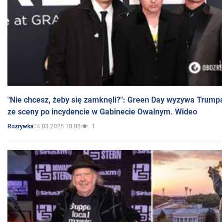
"Nie chcesz, żeby się zamknęli?": Green Day wyzywa Trump
ze sceny po incydencie w Gabinecie Owalnym. Wideo
04.03.2025 10:08
1
Rozrywka