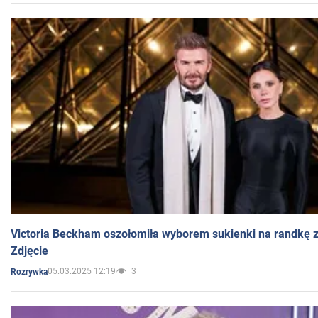
Victoria Beckham oszołomiła wyborem sukienki na randkę
Zdjęcie
05.03.2025 12:19
3
Rozrywka