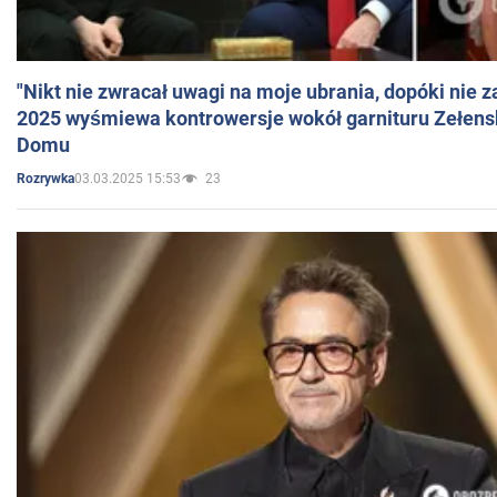
"Nikt nie zwracał uwagi na moje ubrania, dopóki nie z
2025 wyśmiewa kontrowersje wokół garnituru Zełens
Domu
03.03.2025 15:53
23
Rozrywka