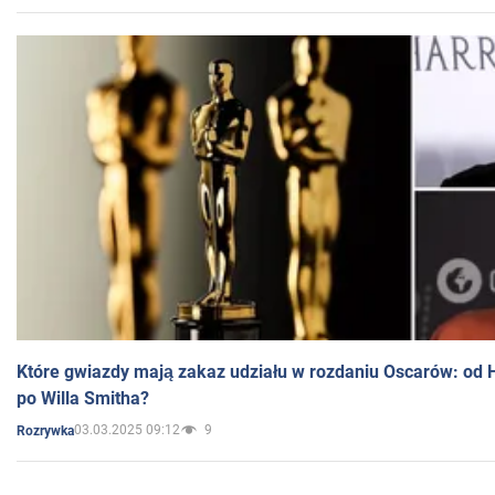
Które gwiazdy mają zakaz udziału w rozdaniu Oscarów: od 
po Willa Smitha?
03.03.2025 09:12
9
Rozrywka