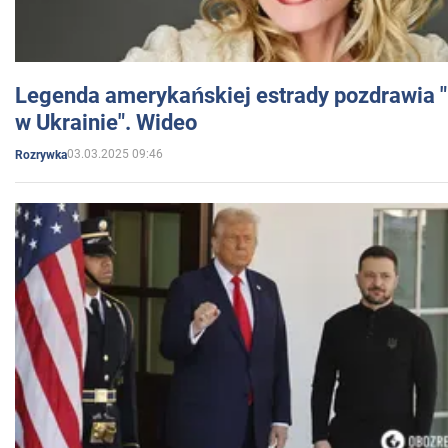
Legenda amerykańskiej estrady pozdrawia "br
w Ukrainie". Wideo
03.03.2025 09:46
Rozrywka