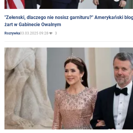
"Zełenski, dlaczego nie nosisz garnituru?" Amerykański blo
żart w Gabinecie Owalnym
03.03.2025 09:28
3
Rozrywka