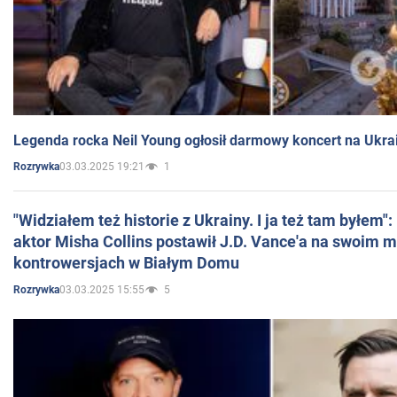
Legenda rocka Neil Young ogłosił darmowy koncert na Ukra
03.03.2025 19:21
1
Rozrywka
"Widziałem też historie z Ukrainy. I ja też tam byłem"
aktor Misha Collins postawił J.D. Vance'a na swoim m
kontrowersjach w Białym Domu
03.03.2025 15:55
5
Rozrywka