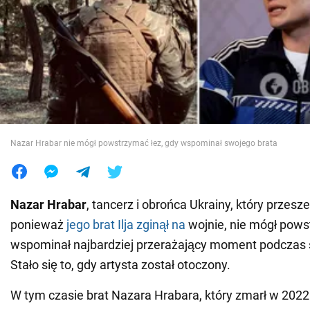
Wojna na Ukrainie
Świat
Jedzenie
Nazar Hrabar nie mógł powstrzymać łez, gdy wspominał swojego brata
Nazar Hrabar
, tancerz i obrońca Ukrainy, który przesz
ponieważ
jego brat Ilja zginął na
wojnie, nie mógł pows
wspominał najbardziej przerażający moment podczas s
Stało się to, gdy artysta został otoczony.
W tym czasie brat Nazara Hrabara, który zmarł w 2022 