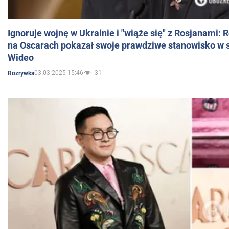
Ignoruje wojnę w Ukrainie i "wiąże się" z Rosjanami: 
na Oscarach pokazał swoje prawdziwe stanowisko w s
Wideo
03.03.2025 15:46
31
Rozrywka