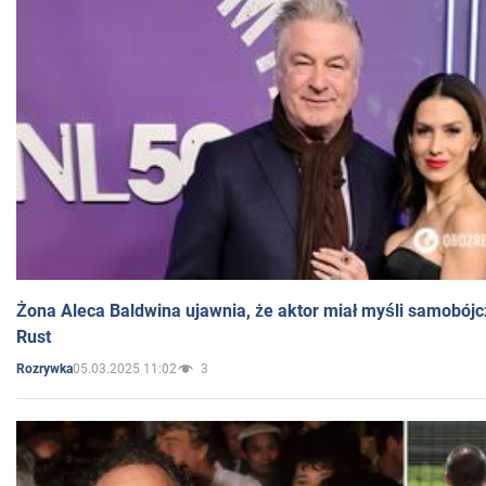
Żona Aleca Baldwina ujawnia, że aktor miał myśli samobójc
Rust
05.03.2025 11:02
3
Rozrywka