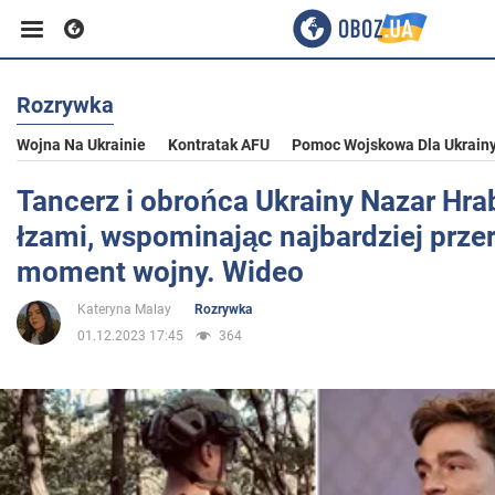
Rozrywka
Biznes
Wojna Na Ukrainie
Kontratak AFU
Pomoc Wojskowa Dla Ukrain
Sport
Tancerz i obrońca Ukrainy Nazar Hrab
łzami, wspominając najbardziej prze
Rozrywka
moment wojny. Wideo
Kateryna Malay
Rozrywka
Życie
01.12.2023 17:45
364
Polityka
Społeczeństwo