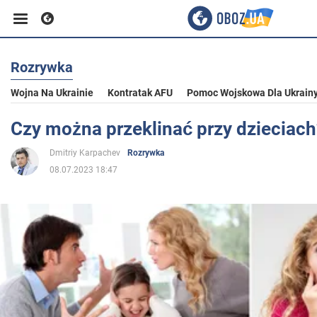
Rozrywka
Biznes
Wojna Na Ukrainie
Kontratak AFU
Pomoc Wojskowa Dla Ukrain
Sport
Czy można przeklinać przy dzieciach
Dmitriy Karpachev
Rozrywka
Rozrywka
08.07.2023 18:47
Życie
Polityka
Społeczeństwo