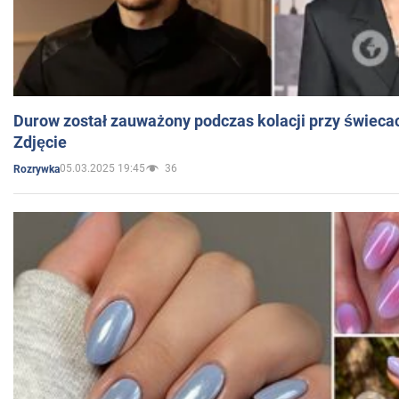
Durow został zauważony podczas kolacji przy świeca
Zdjęcie
05.03.2025 19:45
36
Rozrywka