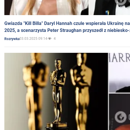
Gwiazda "Kill Billa" Daryl Hannah czule wspierała Ukrainę 
2025, a scenarzysta Peter Straughan przyszedł z niebiesko-
03.03.2025 09:14
4
Rozrywka