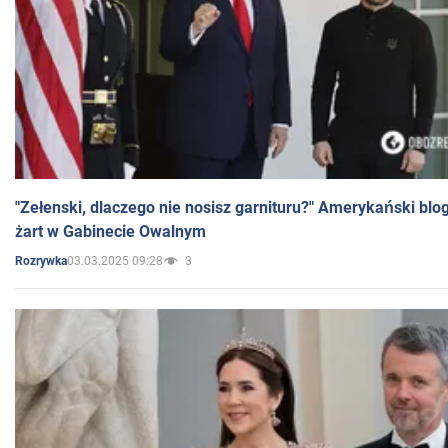
"Zełenski, dlaczego nie nosisz garnituru?" Amerykański blo
żart w Gabinecie Owalnym
03.03.2025 09:28
3
Rozrywka