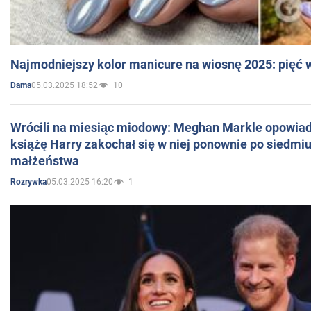
Najmodniejszy kolor manicure na wiosnę 2025: pięć
05.03.2025 18:52
10
Dama
Wrócili na miesiąc miodowy: Meghan Markle opowiada
książę Harry zakochał się w niej ponownie po siedmiu
małżeństwa
05.03.2025 16:20
1
Rozrywka