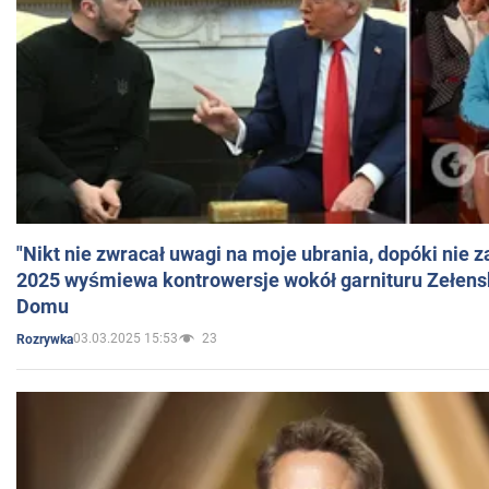
"Nikt nie zwracał uwagi na moje ubrania, dopóki nie z
2025 wyśmiewa kontrowersje wokół garnituru Zełens
Domu
03.03.2025 15:53
23
Rozrywka