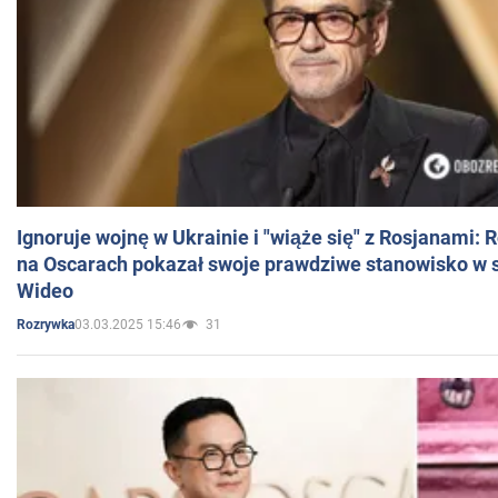
Ignoruje wojnę w Ukrainie i "wiąże się" z Rosjanami: 
na Oscarach pokazał swoje prawdziwe stanowisko w s
Wideo
03.03.2025 15:46
31
Rozrywka