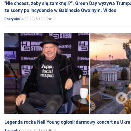
"Nie chcesz, żeby się zamknęli?": Green Day wyzywa Trump
ze sceny po incydencie w Gabinecie Owalnym. Wideo
04.03.2025 10:08
1
Rozrywka
Legenda rocka Neil Young ogłosił darmowy koncert na Ukra
03.03.2025 19:21
1
Rozrywka