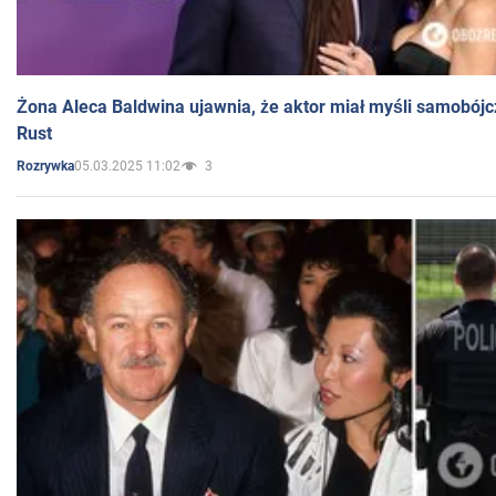
Żona Aleca Baldwina ujawnia, że aktor miał myśli samobójc
Rust
05.03.2025 11:02
3
Rozrywka