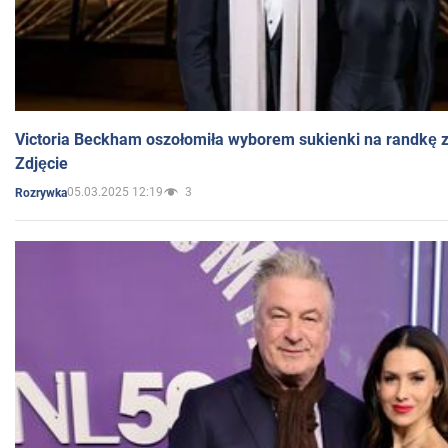
Victoria Beckham oszołomiła wyborem sukienki na randkę
Zdjęcie
05.03.2025 12:19
3
Rozrywka