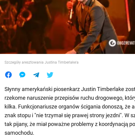
Wojna na Ukrainie
Świat
Jedzenie
Szczegóły aresztowania Justina Timberlake'a
Słynny amerykański piosenkarz Justin Timberlake zos
rzekome naruszenie przepisów ruchu drogowego, który
kilka. Funkcjonariusze organów ścigania donoszą, że a
znak stopu i "nie trzymał się prawej strony jezdni". W 
tak pijany, że miał poważne problemy z koordynacją p
samochodu.