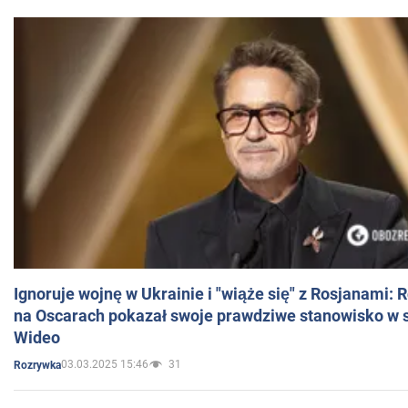
Ignoruje wojnę w Ukrainie i "wiąże się" z Rosjanami: 
na Oscarach pokazał swoje prawdziwe stanowisko w s
Wideo
03.03.2025 15:46
31
Rozrywka