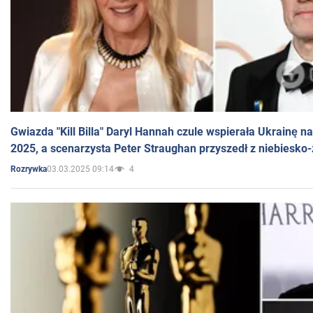
Gwiazda "Kill Billa" Daryl Hannah czule wspierała Ukrainę 
2025, a scenarzysta Peter Straughan przyszedł z niebiesko-
03.03.2025 09:14
4
Rozrywka