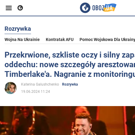
Rozrywka
Biznes
Wojna Na Ukrainie
Kontratak AFU
Pomoc Wojskowa Dla Ukrain
Sport
Przekrwione, szkliste oczy i silny za
oddechu: nowe szczegóły aresztowan
Rozrywka
Timberlake'a. Nagranie z monitoring
Katerina Galushchenko
Rozrywka
Życie
19.06.2024 11:24
Polityka
Społeczeństwo