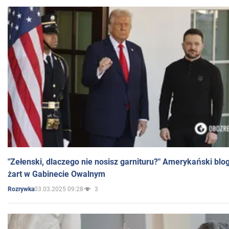
"Zełenski, dlaczego nie nosisz garnituru?" Amerykański blo
żart w Gabinecie Owalnym
03.03.2025 09:28
3
Rozrywka