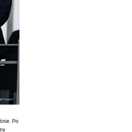
śnie. Po
ony