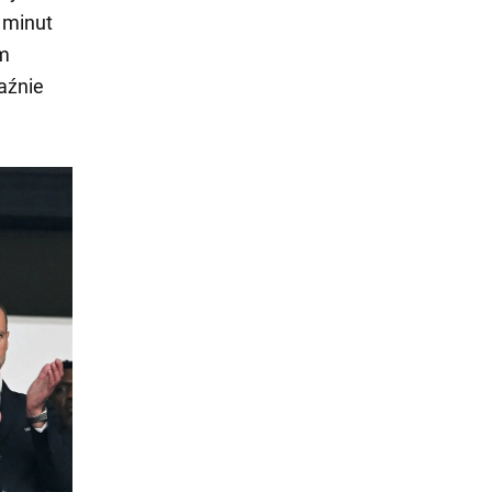
a minut
ym
aźnie