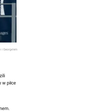
 i George'em
ili
y w piłce
ynem.