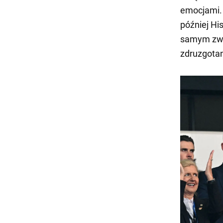
emocjami. 
później Hi
samym zwyc
zdruzgotan