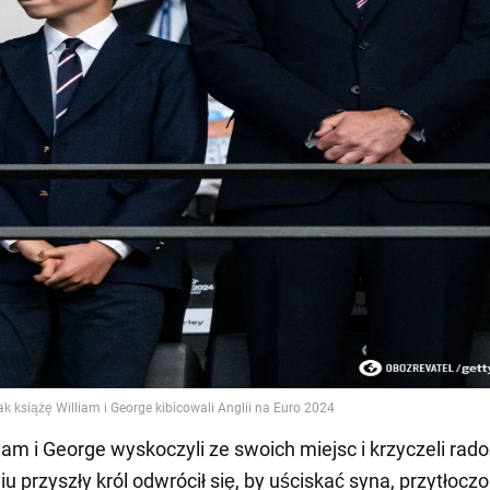
iam i George wyskoczyli ze swoich miejsc i krzyczeli rado
u przyszły król odwrócił się, by uściskać syna, przytłocz