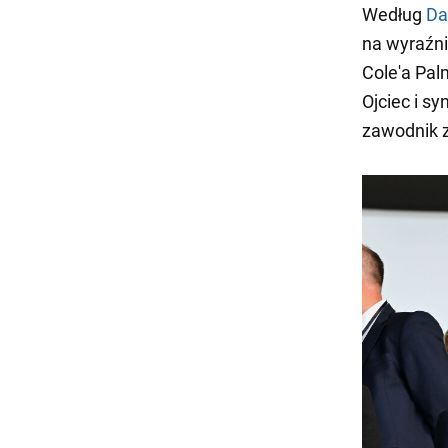
Według
Da
na wyraźni
Cole'a Pal
Ojciec i sy
zawodnik z