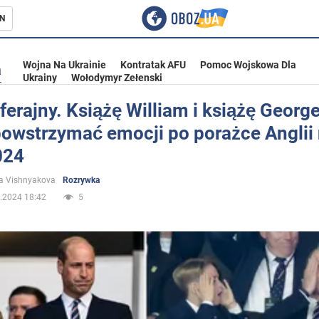
N
Wojna Na Ukrainie
Kontratak AFU
Pomoc Wojskowa Dla
a
Ukrainy
Wołodymyr Zełenski
 ferajny. Książę William i książę George
powstrzymać emocji po porażce Anglii
ka
024
a Vishnyakova
Rozrywka
.2024 18:42
5
eństwo
a Ukrainie