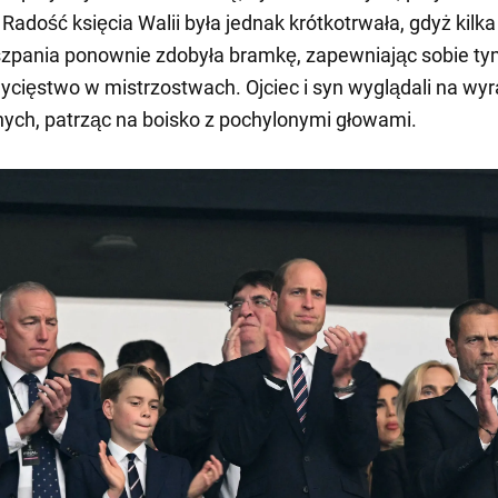
Radość księcia Walii była jednak krótkotrwała, gdyż kilk
szpania ponownie zdobyła bramkę, zapewniając sobie t
ięstwo w mistrzostwach. Ojciec i syn wyglądali na wyr
ych, patrząc na boisko z pochylonymi głowami.