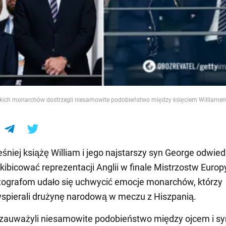
e
skich monarchów dostrzegli niesamowite podobieństwo między księciem Williamem
śniej książę William i jego najstarszy syn George odwiedz
 kibicować reprezentacji Anglii w finale Mistrzostw Europ
tografom udało się uchwycić emocje monarchów, którzy
spierali drużynę narodową w meczu z Hiszpanią.
 zauważyli niesamowite podobieństwo między ojcem i s