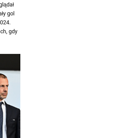
glądał
ły gol
2024.
ach, gdy