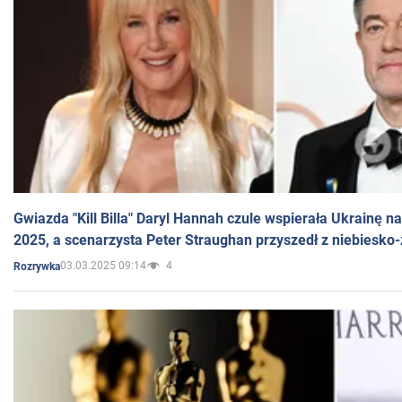
Gwiazda "Kill Billa" Daryl Hannah czule wspierała Ukrainę 
2025, a scenarzysta Peter Straughan przyszedł z niebiesko-
03.03.2025 09:14
4
Rozrywka