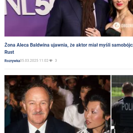
Żona Aleca Baldwina ujawnia, że aktor miał myśli samobójc
Rust
05.03.2025 11:02
3
Rozrywka