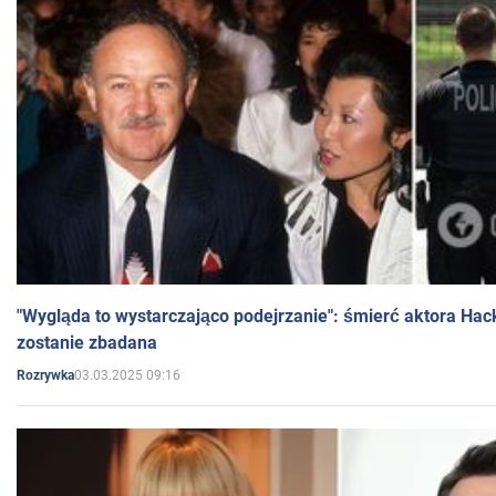
"Wygląda to wystarczająco podejrzanie": śmierć aktora Hac
zostanie zbadana
03.03.2025 09:16
Rozrywka