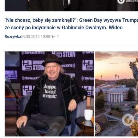
"Nie chcesz, żeby się zamknęli?": Green Day wyzywa Trump
ze sceny po incydencie w Gabinecie Owalnym. Wideo
04.03.2025 10:08
1
Rozrywka