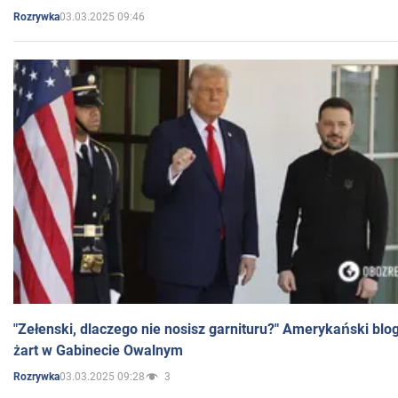
03.03.2025 09:46
Rozrywka
"Zełenski, dlaczego nie nosisz garnituru?" Amerykański blo
żart w Gabinecie Owalnym
03.03.2025 09:28
3
Rozrywka