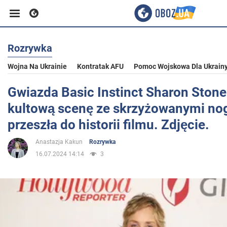
Rozrywka
Biznes
Wojna Na Ukrainie
Kontratak AFU
Pomoc Wojskowa Dla Ukrain
Sport
Gwiazda Basic Instinct Sharon Ston
kultową scenę ze skrzyżowanymi nog
Rozrywka
przeszła do historii filmu. Zdjęcie.
Anastazja Kakun
Rozrywka
Życie
16.07.2024 14:14
3
Polityka
Społeczeństwo