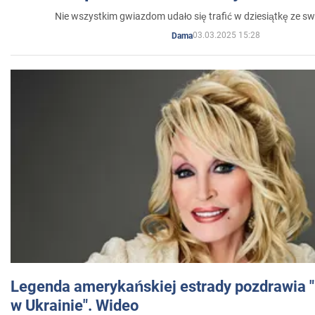
Nie wszystkim gwiazdom udało się trafić w dziesiątkę ze sw
03.03.2025 15:28
Dama
Legenda amerykańskiej estrady pozdrawia "br
w Ukrainie". Wideo