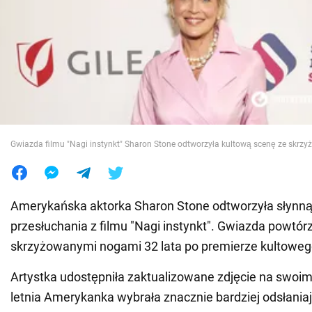
Wojna na Ukrainie
Świat
Jedzenie
Gwiazda filmu "Nagi instynkt" Sharon Stone odtworzyła kultową scenę ze skr
Amerykańska aktorka Sharon Stone odtworzyła słynną
przesłuchania z filmu "Nagi instynkt". Gwiazda powtór
skrzyżowanymi nogami 32 lata po premierze kultowego
Artystka udostępniła zaktualizowane zdjęcie na swoi
letnia Amerykanka wybrała znacznie bardziej odsłaniaj