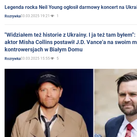
Legenda rocka Neil Young ogłosił darmowy koncert na Ukra
03.03.2025 19:21
1
Rozrywka
"Widziałem też historie z Ukrainy. I ja też tam byłem"
aktor Misha Collins postawił J.D. Vance'a na swoim m
kontrowersjach w Białym Domu
03.03.2025 15:55
5
Rozrywka