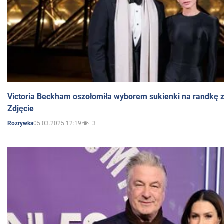
Victoria Beckham oszołomiła wyborem sukienki na randkę
Zdjęcie
05.03.2025 12:19
3
Rozrywka