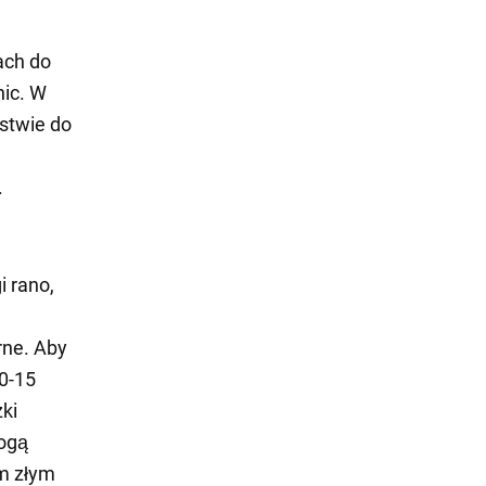
ach do
nic. W
ństwie do
.
i rano,
rne. Aby
10-15
ki
mogą
im złym