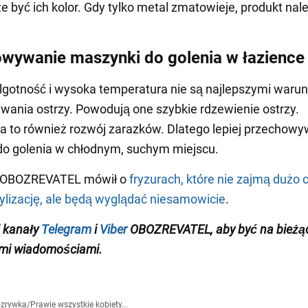
e być ich kolor. Gdy tylko metal zmatowieje, produkt nal
wywanie maszynki do golenia w łazience
gotność i wysoka temperatura nie są najlepszymi waru
ania ostrzy. Powodują one szybkie rdzewienie ostrzy.
a to również rozwój zarazków. Dlatego lepiej przechow
o golenia w chłodnym, suchym miejscu.
 OBOZREVATEL mówił o
fryzurach, które nie zajmą dużo 
ylizację, ale będą wyglądać niesamowicie
.
 kanały
Telegram
i
Viber
OBOZREVATEL, aby być na bieżą
mi wiadomościami.
zrywka
/
Prawie wszystkie kobiety...