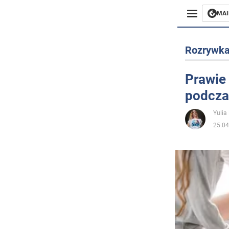
MAI
Biznes
Rozrywk
Sport
Prawie 
podcza
Rozryw
Yulia
Życie
25.04
Polityka
Społecz
Wojna n
Świat