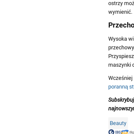
ostrzy moż
wymienić.
Przecho
Wysoka wil
przechowyw
Przyspiesz
maszynki d
Wcześniej
poranną st
Subskrybuj
najnowszy
Beauty
/
Ro