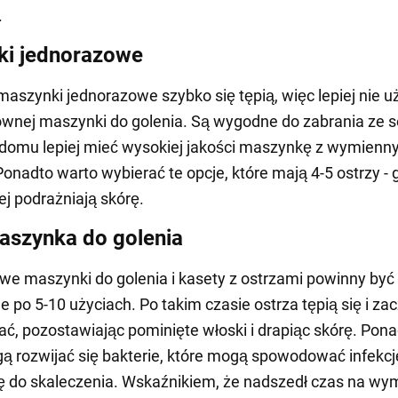
.
ki jednorazowe
maszynki jednorazowe szybko się tępią, więc lepiej nie 
łównej maszynki do golenia. Są wygodne do zabrania ze 
domu lepiej mieć wysokiej jakości maszynkę z wymienn
Ponadto warto wybierać te opcje, które mają 4-5 ostrzy - 
iej podrażniają skórę.
aszynka do golenia
e maszynki do golenia i kasety z ostrzami powinny być
 po 5-10 użyciach. Po takim czasie ostrza tępią się i za
łać, pozostawiając pominięte włoski i drapiąc skórę. Pon
ą rozwijać się bakterie, które mogą spowodować infekcję,
ę do skaleczenia. Wskaźnikiem, że nadszedł czas na wy