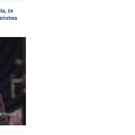
ła, że
żeństwa