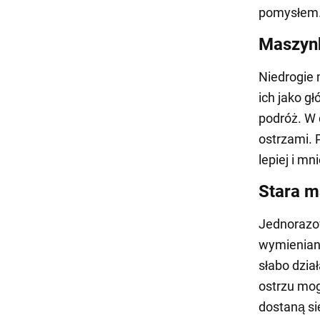
pomysłem
Maszyn
Niedrogie 
ich jako g
podróż. W 
ostrzami. 
lepiej i mn
Stara m
Jednorazow
wymieniane
słabo dzia
ostrzu mog
dostaną si