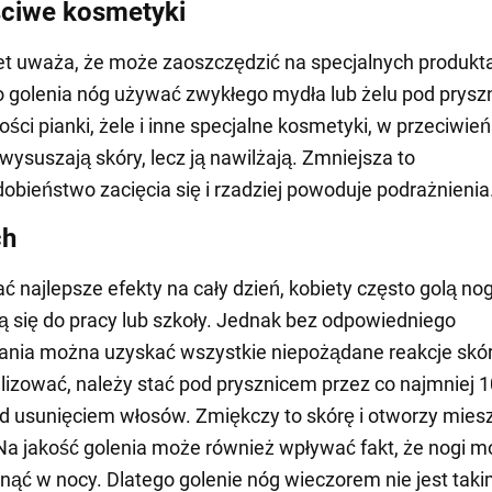
ciwe kosmetyki
et uważa, że może zaoszczędzić na specjalnych produkt
do golenia nóg używać zwykłego mydła lub żelu pod prysz
ości pianki, żele i inne specjalne kosmetyki, w przeciwie
 wysuszają skóry, lecz ją nawilżają. Zmniejsza to
bieństwo zacięcia się i rzadziej powoduje podrażnienia
ch
ć najlepsze efekty na cały dzień, kobiety często golą nog
ą się do pracy lub szkoły. Jednak bez odpowiedniego
ania można uzyskać wszystkie niepożądane reakcje skó
lizować, należy stać pod prysznicem przez co najmniej 
d usunięciem włosów. Zmiękczy to skórę i otworzy miesz
a jakość golenia może również wpływać fakt, że nogi 
nąć w nocy. Dlatego golenie nóg wieczorem nie jest tak