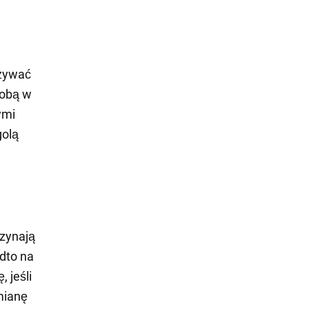
używać
sobą w
ymi
golą
czynają
adto na
 jeśli
mianę