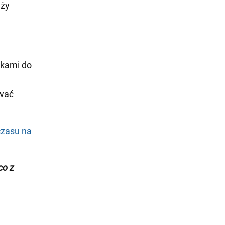
eży
nkami do
ywać
czasu na
co z