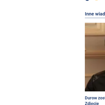
Inne wia
Durow zost
Zdjęcie