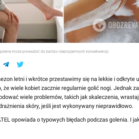
e
golenie może prowadzić do bardzo nieprzyjemnych konsekwencji.
sezon letni i wkrótce przestawimy się na lekkie i odkryte 
, że wiele kobiet zacznie regularnie golić nogi. Jednak z
ować wiele problemów, takich jak skaleczenia, wrasta
odrażnienia skóry, jeśli jest wykonywany nieprawidłowo.
L opowiada o typowych błędach podczas golenia. I jak