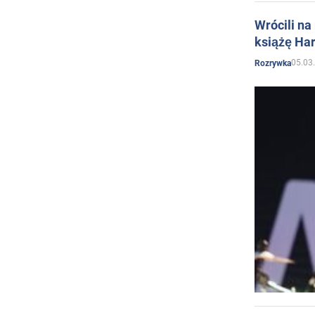
Wrócili na
książę Har
05.03
Rozrywka