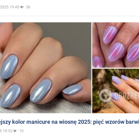
.2025 19:45
36
jszy kolor manicure na wiosnę 2025: pięć wzorów barw
5 18:52
10