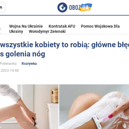
N
Wojna Na Ukrainie
Kontratak AFU
Pomoc Wojskowa Dla
a
Ukrainy
Wołodymyr Zełenski
wszystkie kobiety to robią: główne bł
s golenia nóg
ka
 Poterianko
Rozrywka
.2023 14:48
eństwo
a Ukrainie