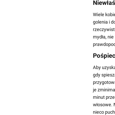
Niewłaś
Wiele kobi
golenia i 
rzeczywist
mydła, nie
prawdopodo
Pośpie
Aby uzyska
gdy spiesz
przygotow
je zminima
minut prze
włosowe. N
nieco puch