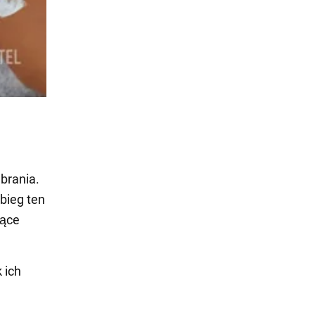
ubrania.
abieg ten
jące
 ich