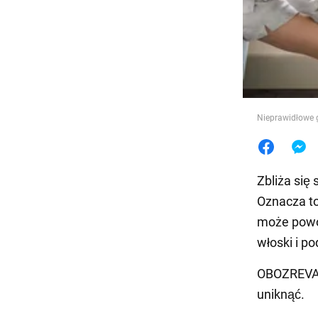
Jedzeni
Nieprawidłowe 
Zbliża się 
Oznacza to
może powod
włoski i p
OBOZREVATE
uniknąć.