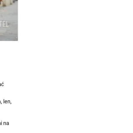
ać
 len,
i na