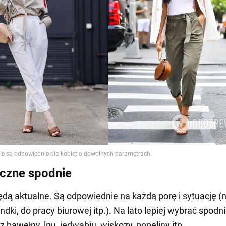
yczne spodnie
 będą aktualne. Są odpowiednie na każdą porę i sytuację (
ndki, do pracy biurowej itp.). Na lato lepiej wybrać spodn
 bawełny, lnu, jedwabiu, wiskozy, popeliny itp.