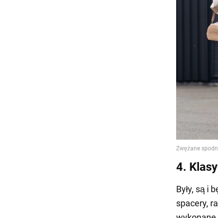
4. Klas
Były, są i
spacery, ra
wykonane z