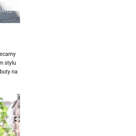
alecamy
m stylu
buty na