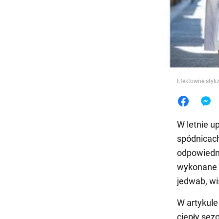
Jedzeni
Efektowne styliz
W letnie u
spódnicach
odpowiedni
wykonane z
jedwab, wis
W artykul
ciepły sez