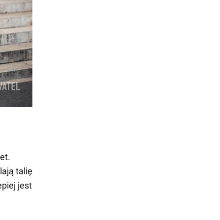
et.
ają talię
piej jest