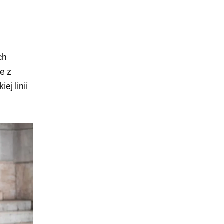
ch
je z
ej linii