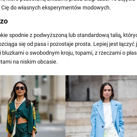
ją Cię do własnych eksperymentów modowych.
zzo
okie spodnie z podwyższoną lub standardową talią, który
zciąga się od pasa i pozostaje prosta. Lepiej jest łączyć 
i bluzkami o swobodnym kroju, topami, z rzeczami o płaski
utami na niskim obcasie.