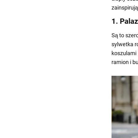
zainspiru
1. Pala
Są to szer
sylwetka ro
koszulami 
ramion i b