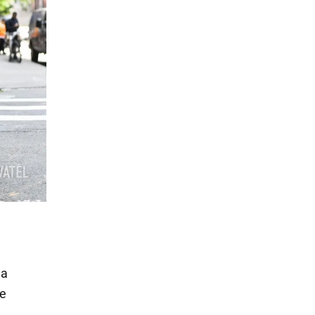
na
ie