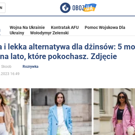
N
Wojna Na Ukrainie
Kontratak AFU
Pomoc Wojskowa Dla
a
Ukrainy
Wołodymyr Zełenski
 i lekka alternatywa dla dżinsów: 5 mo
na lato, które pokochasz. Zdjęcie
ka
a Skoob
Rozrywka
.2023 16:49
eństwo
a Ukrainie