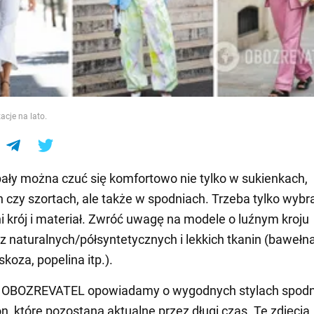
e
acje na lato.
pały można czuć się komfortowo nie tylko w sukienkach,
 czy szortach, ale także w spodniach. Trzeba tylko wybr
 krój i materiał. Zwróć uwagę na modele o luźnym kroju
 naturalnych/półsyntetycznych i lekkich tkanin (bawełna,
koza, popelina itp.).
e OBOZREVATEL opowiadamy o wygodnych stylach spodn
on, które pozostaną aktualne przez długi czas. Te zdjęcia