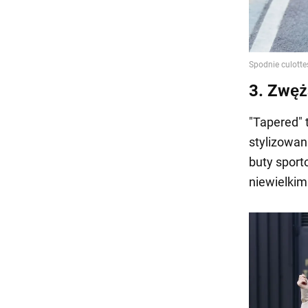
3. Zwęż
"Tapered" 
stylizowan
buty sport
niewielkim 