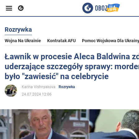
Rozrywka
Biznes
Wojna Na Ukrainie
Kontratak AFU
Pomoc Wojskowa Dla Ukrain
Sport
Ławnik w procesie Aleca Baldwina zd
uderzające szczegóły sprawy: morde
Rozrywka
było "zawiesić" na celebrycie
Karina Vishnyakova
Rozrywka
Życie
24.07.2024 12:06
Polityka
Społeczeństwo