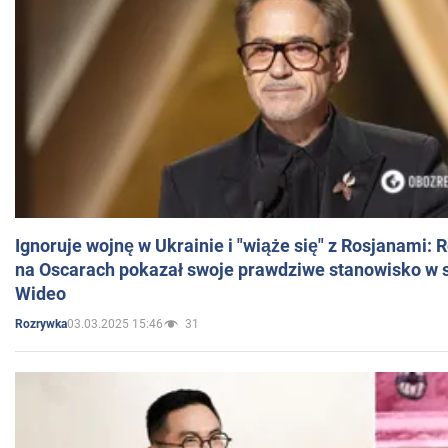
Ignoruje wojnę w Ukrainie i "wiąże się" z Rosjanami: 
na Oscarach pokazał swoje prawdziwe stanowisko w s
Wideo
03.03.2025 15:46
31
Rozrywka