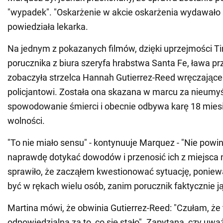
"wypadek". "Oskarżenie w akcie oskarżenia wydawało s
powiedziała lekarka.
Na jednym z pokazanych filmów, dzięki uprzejmości T
porucznika z biura szeryfa hrabstwa Santa Fe, ława pr
zobaczyła strzelca Hannah Gutierrez-Reed wręczające
policjantowi. Została ona skazana w marcu za nieumy
spowodowanie śmierci i obecnie odbywa karę 18 mies
wolności.
"To nie miało sensu" - kontynuuje Marquez - "Nie powi
naprawdę dotykać dowodów i przenosić ich z miejsca 
sprawiło, że zacząłem kwestionować sytuację, poniew
być w rękach wielu osób, zanim porucznik faktycznie j
Martina mówi, że obwinia Gutierrez-Reed: "Czułam, że 
odpowiedzialna za to, co się stało". Zapytana, czy uwa