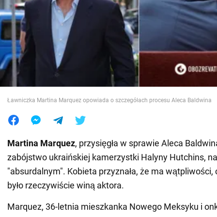
Wojna na Ukrainie
Świat
Jedzenie
Ławniczka Martina Marquez opowiada o szczegółach procesu Aleca Baldwina
Martina Marquez
, przysięgła w sprawie Aleca Baldwi
zabójstwo ukraińskiej kamerzystki Halyny Hutchins, n
"absurdalnym". Kobieta przyznała, że ma wątpliwości, cz
było rzeczywiście winą aktora.
Marquez, 36-letnia mieszkanka Nowego Meksyku i onko