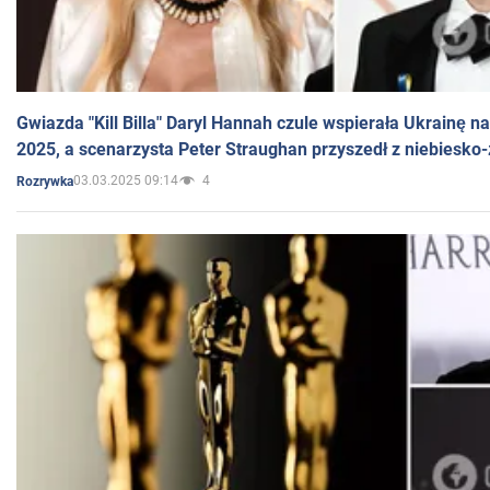
Gwiazda "Kill Billa" Daryl Hannah czule wspierała Ukrainę 
2025, a scenarzysta Peter Straughan przyszedł z niebiesko-
03.03.2025 09:14
4
Rozrywka