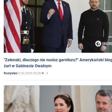
"Zełenski, dlaczego nie nosisz garnituru?" Amerykański blo
żart w Gabinecie Owalnym
03.03.2025 09:28
3
Rozrywka