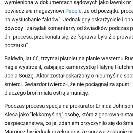
wymieniona w dokumentach sądowych jako ławnik nr 
powiedziała magazynowi
People
, że od początku proc
na wysłuchanie faktów". Jednak gdy oskarżyciele i obr
dowody i zażądali komentarzy od świadków podczas 
dni procesu, przekonała się, że "sprawa była źle pro
początku".
Baldwin, lat 66, trzymał pistolet na planie westernu Rus
nagle wystrzelił, zabijając kamerzystkę Halynę Hutchin
Joela Souzę. Aktor został oskarżony o nieumyślne s
śmierci. Gwiazdor twierdził, że nie pociągnął za spust i 
dlaczego broń miała ostrą amunicję.
Podczas procesu specjalna prokurator Erlinda Johnson
Aleca jako "lekkomyślną" osobę, która zignorowała st
bezpieczeństwa, co jej zdaniem przyczyniło się do śmi
Marquez był jednak przekonany, że sprawa zostanie p