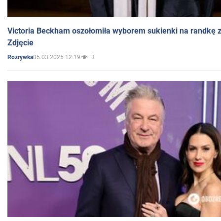
Victoria Beckham oszołomiła wyborem sukienki na randkę
Zdjęcie
05.03.2025 12:19
3
Rozrywka