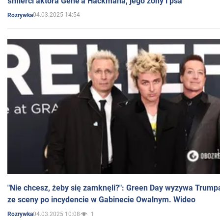
śmierci aktora Gene'a Hackmana, jego żony i psa
04.03.2025 14:54
Rozrywka
"Nie chcesz, żeby się zamknęli?": Green Day wyzywa Trump
ze sceny po incydencie w Gabinecie Owalnym. Wideo
04.03.2025 10:08
1
Rozrywka