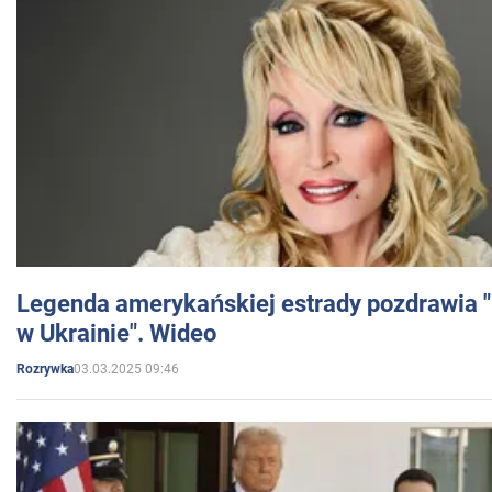
Legenda amerykańskiej estrady pozdrawia "br
w Ukrainie". Wideo
03.03.2025 09:46
Rozrywka