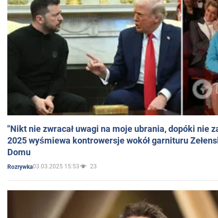
"Nikt nie zwracał uwagi na moje ubrania, dopóki nie z
2025 wyśmiewa kontrowersje wokół garnituru Zełens
Domu
03.03.2025 15:53
23
Rozrywka