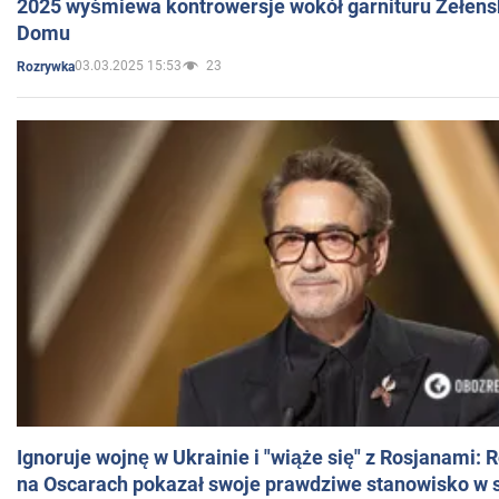
2025 wyśmiewa kontrowersje wokół garnituru Zełens
Domu
03.03.2025 15:53
23
Rozrywka
Ignoruje wojnę w Ukrainie i "wiąże się" z Rosjanami: 
na Oscarach pokazał swoje prawdziwe stanowisko w s