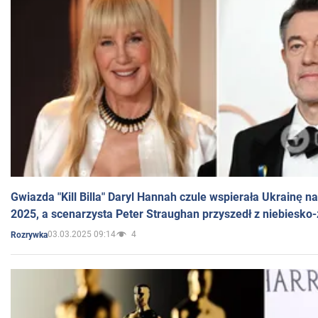
Gwiazda "Kill Billa" Daryl Hannah czule wspierała Ukrainę 
2025, a scenarzysta Peter Straughan przyszedł z niebiesko-
03.03.2025 09:14
4
Rozrywka