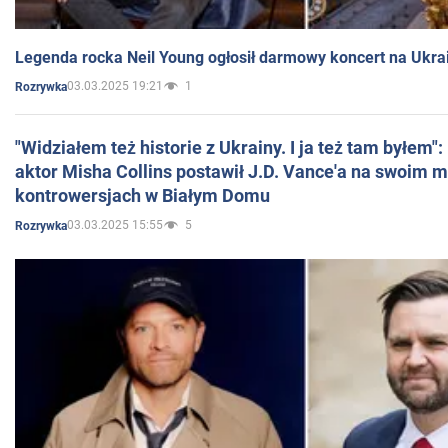
Legenda rocka Neil Young ogłosił darmowy koncert na Ukra
03.03.2025 19:21
1
Rozrywka
"Widziałem też historie z Ukrainy. I ja też tam byłem"
aktor Misha Collins postawił J.D. Vance'a na swoim m
kontrowersjach w Białym Domu
03.03.2025 15:55
5
Rozrywka