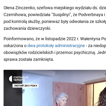
Ołena Zinczenko, szefowa miejskiego wydziału ds. dzie
Czernihowa, powiedziała "Suspilnyi", że Podverbnaya i j
pod kontrolą służby, ponieważ były odwołania ze szko
zachowania dziewczynki.
Poinformowano, że w listopadzie 2022 r. Wałentyna P
oskarżona o
dwa protokoły administracyjne
- za niedop
obowiązków rodzicielskich i przemoc psychiczną. Je
sprawa została zamknięta.