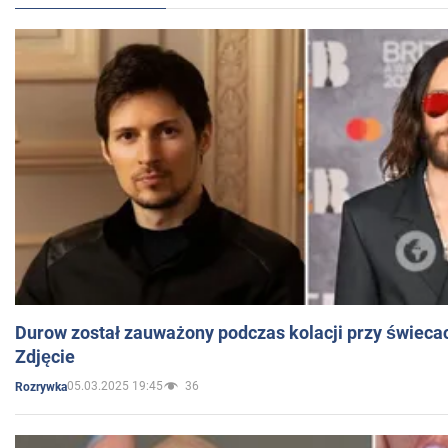
Durow został zauważony podczas kolacji przy świeca
Zdjęcie
05.03.2025 19:45
36
Rozrywka