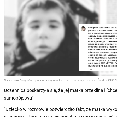
Uczennica poskarżyła się, że jej matka przeklina i "ch
samobójstwa".
"Dziecko w rozmowie potwierdziło fakt, że matka wyko
czynności, które mu się nie podobają i może popełnić