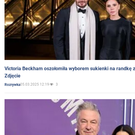
Victoria Beckham oszołomiła wyborem sukienki na randkę
Zdjęcie
05.03.2025 12:19
3
Rozrywka