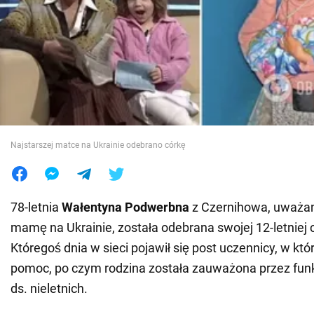
Wojna na Ukrainie
Świat
Jedzenie
Najstarszej matce na Ukrainie odebrano córkę
78-letnia
Wałentyna Podwerbna
z Czernihowa, uważan
mamę na Ukrainie, została odebrana swojej 12-letniej 
Któregoś dnia w sieci pojawił się post uczennicy, w któ
pomoc, po czym rodzina została zauważona przez funkc
ds. nieletnich.