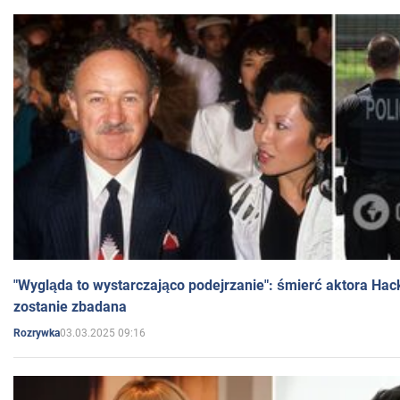
"Wygląda to wystarczająco podejrzanie": śmierć aktora Hac
zostanie zbadana
03.03.2025 09:16
Rozrywka