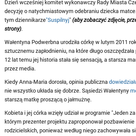
Dzień wcześniej komitet wykonawczy Rady Miasta Cze
decyzję o natychmiastowym odebraniu dziecka matce.
tym dziennikarze
"Suspilnyj
"
(aby zobaczyć zdjęcie, pr
strony)
.
Wałentyna Podwerbna urodziła córkę w lutym 2011 rok
sztucznemu zapłodnieniu, na które długo oszczędzała
12 lat temu jej historia stała się sensacją, a starsza 
przez media.
Kiedy Anna-Maria dorosła, opinia publiczna
dowiedział
nie wszystko układa się dobrze. Sąsiedzi Wałentyny
mó
starszą matkę proszącą o jałmużnę.
Kobieta i jej córka wzięły udział w programie "Jeden za
którym prezenter projektu zaproponował pozbawienie 
rodzicielskich, ponieważ według niego zachowywała si