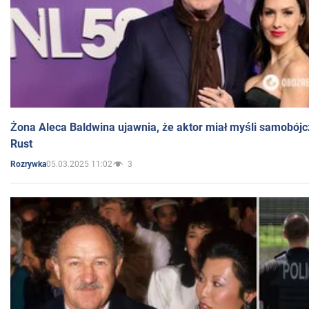
Żona Aleca Baldwina ujawnia, że aktor miał myśli samobójc
Rust
05.03.2025 11:02
3
Rozrywka