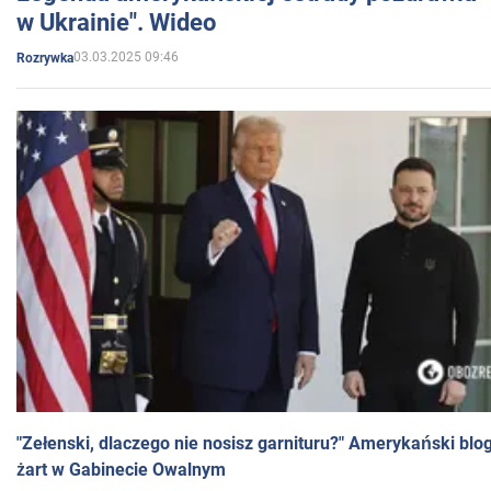
w Ukrainie". Wideo
03.03.2025 09:46
Rozrywka
"Zełenski, dlaczego nie nosisz garnituru?" Amerykański blo
żart w Gabinecie Owalnym