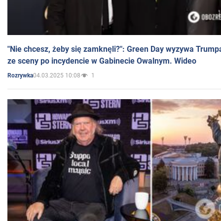
"Nie chcesz, żeby się zamknęli?": Green Day wyzywa Trump
ze sceny po incydencie w Gabinecie Owalnym. Wideo
04.03.2025 10:08
1
Rozrywka