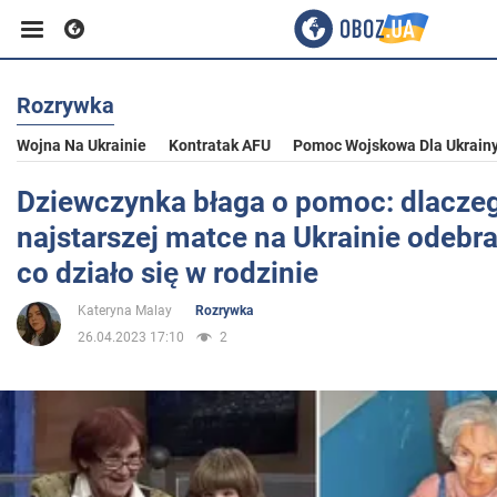
Rozrywka
Biznes
Wojna Na Ukrainie
Kontratak AFU
Pomoc Wojskowa Dla Ukrain
Sport
Dziewczynka błaga o pomoc: dlacze
najstarszej matce na Ukrainie odebra
Rozrywka
co działo się w rodzinie
Kateryna Malay
Rozrywka
Życie
26.04.2023 17:10
2
Polityka
Społeczeństwo