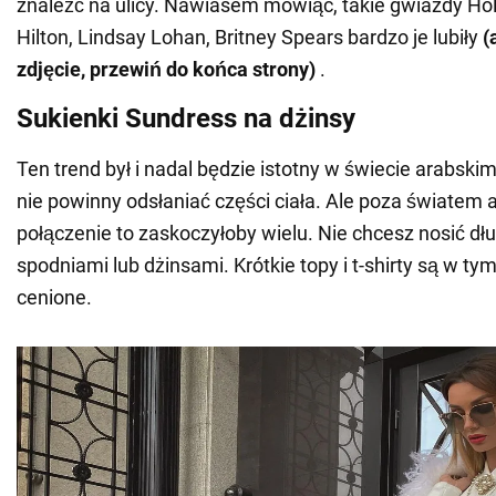
znaleźć na ulicy. Nawiasem mówiąc, takie gwiazdy Hol
Hilton, Lindsay Lohan, Britney Spears bardzo je lubiły
(
zdjęcie, przewiń do końca strony)
.
Sukienki Sundress na dżinsy
Ten trend był i nadal będzie istotny w świecie arabski
nie powinny odsłaniać części ciała. Ale poza światem
połączenie to zaskoczyłoby wielu. Nie chcesz nosić dług
spodniami lub dżinsami. Krótkie topy i t-shirty są w tym
cenione.