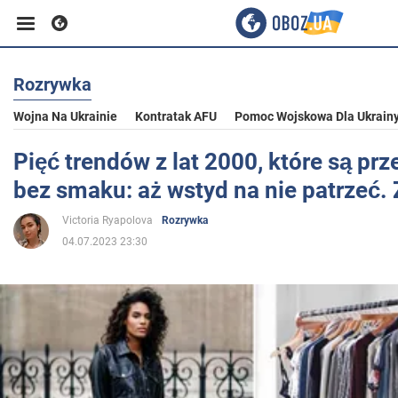
Rozrywka
Biznes
Wojna Na Ukrainie
Kontratak AFU
Pomoc Wojskowa Dla Ukrain
Sport
Pięć trendów z lat 2000, które są prz
bez smaku: aż wstyd na nie patrzeć. 
Rozrywka
Victoria Ryapolova
Rozrywka
04.07.2023 23:30
Życie
Polityka
Społeczeństwo