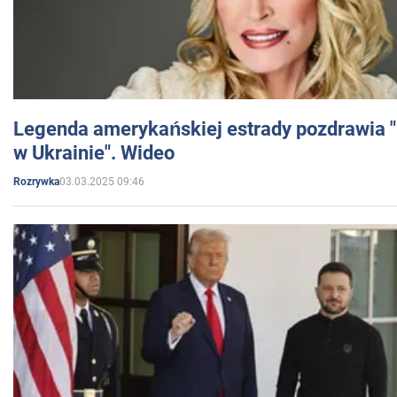
Legenda amerykańskiej estrady pozdrawia "br
w Ukrainie". Wideo
03.03.2025 09:46
Rozrywka