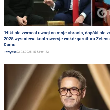
"Nikt nie zwracał uwagi na moje ubrania, dopóki nie z
2025 wyśmiewa kontrowersje wokół garnituru Zełens
Domu
03.03.2025 15:53
23
Rozrywka