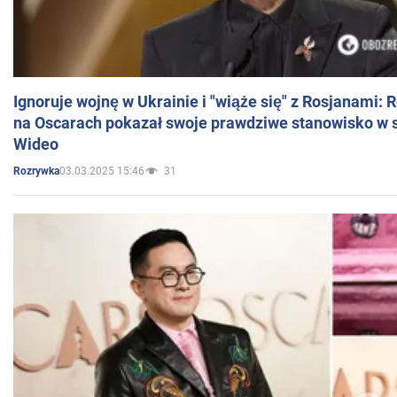
Ignoruje wojnę w Ukrainie i "wiąże się" z Rosjanami: 
na Oscarach pokazał swoje prawdziwe stanowisko w s
Wideo
03.03.2025 15:46
31
Rozrywka