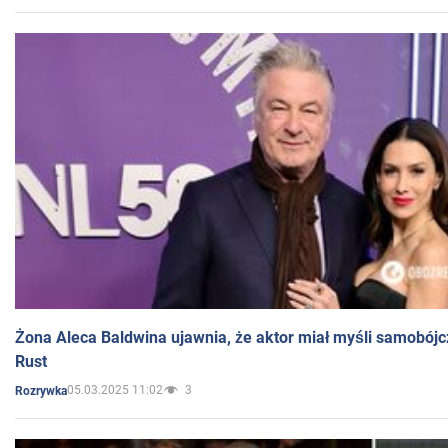
Żona Aleca Baldwina ujawnia, że aktor miał myśli samobójc
Rust
05.03.2025 11:02
3
Rozrywka