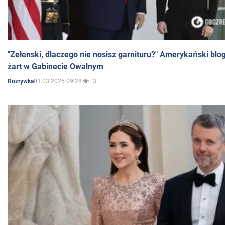
"Zełenski, dlaczego nie nosisz garnituru?" Amerykański blo
żart w Gabinecie Owalnym
03.03.2025 09:28
3
Rozrywka