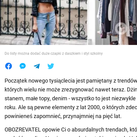
Wojna na Ukrainie
Świat
Jedzenie
Do listy można dodać duże czapki z daszkiem i styl szkolny
Początek nowego tysiąclecia jest pamiętany z trendó
których wielu nie może zrezygnować nawet teraz. Dżin
stanem, małe topy, denim - wszystko to jest niezwykl
roku. Ale są pewne elementy z lat 2000, o których zd
powinieneś zapomnieć, przynajmniej na pięć lat.
OBOZREVATEL opowie Ci o absurdalnych trendach, kt