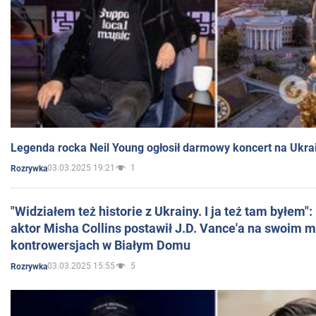
Legenda rocka Neil Young ogłosił darmowy koncert na Ukra
03.03.2025 19:21
1
Rozrywka
"Widziałem też historie z Ukrainy. I ja też tam byłem"
aktor Misha Collins postawił J.D. Vance'a na swoim m
kontrowersjach w Białym Domu
03.03.2025 15:55
5
Rozrywka