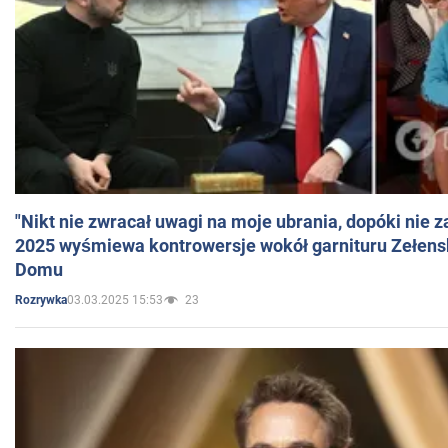
"Nikt nie zwracał uwagi na moje ubrania, dopóki nie z
2025 wyśmiewa kontrowersje wokół garnituru Zełens
Domu
03.03.2025 15:53
23
Rozrywka