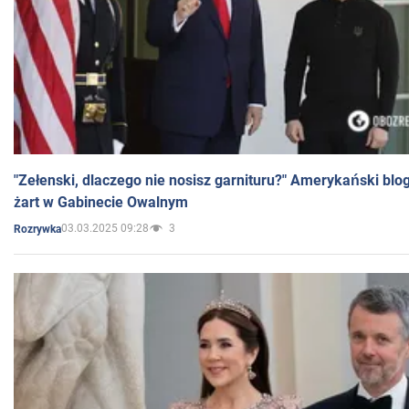
"Zełenski, dlaczego nie nosisz garnituru?" Amerykański blo
żart w Gabinecie Owalnym
03.03.2025 09:28
3
Rozrywka