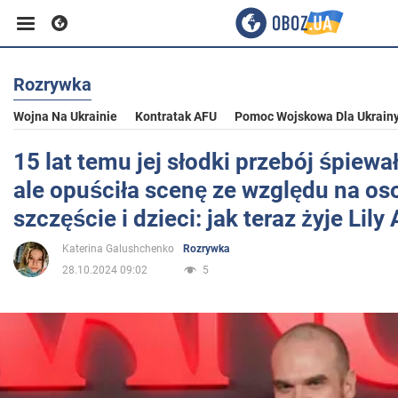
Rozrywka
Biznes
Wojna Na Ukrainie
Kontratak AFU
Pomoc Wojskowa Dla Ukrain
Sport
15 lat temu jej słodki przebój śpiewał
ale opuściła scenę ze względu na os
Rozrywka
szczęście i dzieci: jak teraz żyje Lily 
Katerina Galushchenko
Rozrywka
Życie
28.10.2024 09:02
5
Polityka
Społeczeństwo