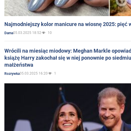
Najmodniejszy kolor manicure na wiosnę 2025: pięć
05.03.2025 18:52
10
Dama
Wrócili na miesiąc miodowy: Meghan Markle opowiada
książę Harry zakochał się w niej ponownie po siedmiu
małżeństwa
05.03.2025 16:20
1
Rozrywka