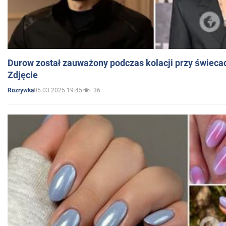
Durow został zauważony podczas kolacji przy świeca
Zdjęcie
05.03.2025 19:45
36
Rozrywka