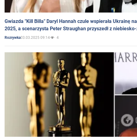
Gwiazda "Kill Billa" Daryl Hannah czule wspierała Ukrainę 
2025, a scenarzysta Peter Straughan przyszedł z niebiesko-
03.03.2025 09:14
4
Rozrywka