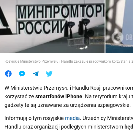
Wojna na Ukrainie
Świat
Jedzenie
Rosyjskie Ministerstwo Przemysłu i Handlu zakazuje pracownikom korzystania 
W Ministerstwie Przemysłu i Handlu Rosji pracownik
korzystać ze
smartfonów iPhone
. Na terytorium kraju
gadżety te są uznawane za urządzenia szpiegowskie.
Informują o tym rosyjskie
media
. Urzędnicy Ministerst
Handlu oraz organizacji podległych ministerstwom
będ