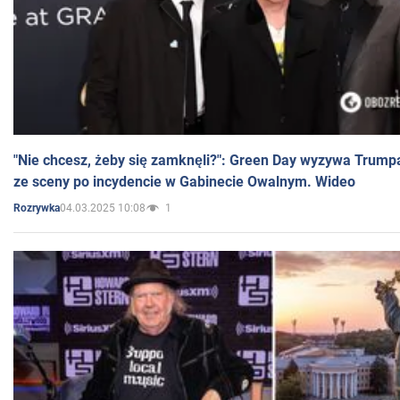
"Nie chcesz, żeby się zamknęli?": Green Day wyzywa Trump
ze sceny po incydencie w Gabinecie Owalnym. Wideo
04.03.2025 10:08
1
Rozrywka