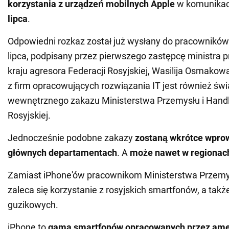
korzystania z urządzeń mobilnych Apple
w komunikacj
lipca
.
Odpowiedni rozkaz został już wysłany do pracowników
lipca, podpisany przez pierwszego zastępcę ministra p
kraju agresora Federacji Rosyjskiej, Wasilija Osmakow
z firm opracowujących rozwiązania IT jest również ś
wewnętrznego zakazu Ministerstwa Przemysłu i Handl
Rosyjskiej.
Jednocześnie podobne zakazy
zostaną wkrótce wpro
głównych departamentach
. A
może nawet w regionac
Zamiast iPhone'ów pracownikom Ministerstwa Przemys
zaleca się korzystanie z rosyjskich smartfonów, a takż
guzikowych.
iPhone to
gama smartfonów opracowanych przez ame