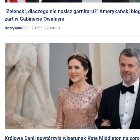
"Zełenski, dlaczego nie nosisz garnituru?" Amerykański blo
żart w Gabinecie Owalnym
03.03.2025 09:28
3
Rozrywka
Królowa Danii powtórzyła wizerunek Kate Middleton na coro