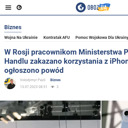
Biznes
Biznes
Wojna Na Ukrainie
Kontratak AFU
Pomoc Wojskowa Dla Ukrain
Sport
W Rosji pracownikom Ministerstwa P
Handlu zakazano korzystania z iPho
Rozrywka
ogłoszono powód
Volodymyr Pazii
Biznes
Życie
13.07.2023 08:51
3
Polityka
Społeczeństwo