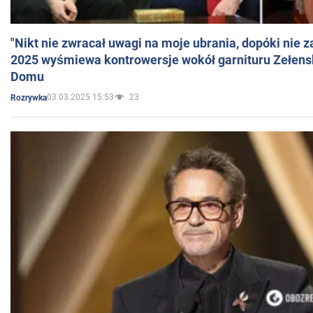
"Nikt nie zwracał uwagi na moje ubrania, dopóki nie z
2025 wyśmiewa kontrowersje wokół garnituru Zełens
Domu
03.03.2025 15:53
23
Rozrywka