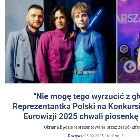
"Nie mogę tego wyrzucić z gł
Reprezentantka Polski na Konkurs
Eurowizji 2025 chwali piosenkę
Ukraina będzie reprezentowana przez zespół Zifer
05.03.2025 16:18
3
Rozrywka