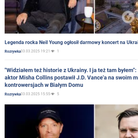
Legenda rocka Neil Young ogłosił darmowy koncert na Ukra
03.03.2025 19:21
1
Rozrywka
"Widziałem też historie z Ukrainy. I ja też tam byłem"
aktor Misha Collins postawił J.D. Vance'a na swoim m
kontrowersjach w Białym Domu
03.03.2025 15:55
5
Rozrywka