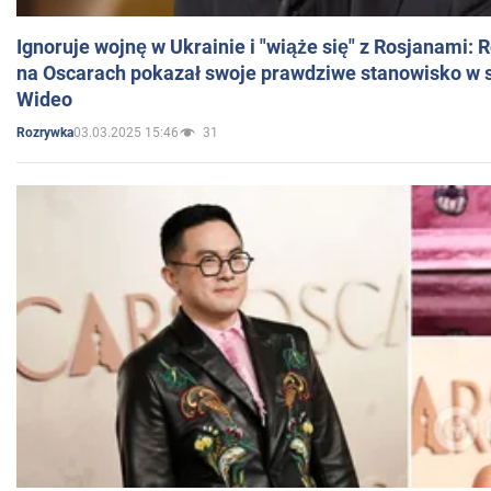
Ignoruje wojnę w Ukrainie i "wiąże się" z Rosjanami: 
na Oscarach pokazał swoje prawdziwe stanowisko w s
Wideo
03.03.2025 15:46
31
Rozrywka