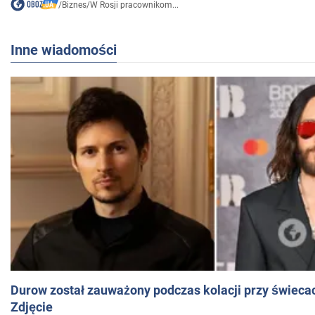
/
Biznes
/
W Rosji pracownikom...
Inne wiadomości
Durow został zauważony podczas kolacji przy świeca
Zdjęcie