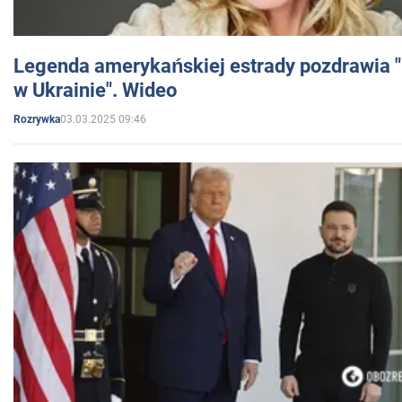
Legenda amerykańskiej estrady pozdrawia "br
w Ukrainie". Wideo
03.03.2025 09:46
Rozrywka