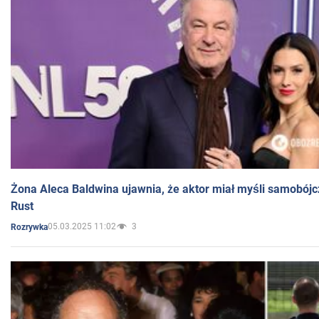
Żona Aleca Baldwina ujawnia, że aktor miał myśli samobójc
Rust
05.03.2025 11:02
3
Rozrywka