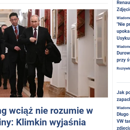
Renaul
Zdjęci
Wiadom
"Nie p
upoka
Usyku
Wiadom
Durow
przy ś
Rozrywk
Jak po
zapac
ng wciąż nie rozumie w
Wiadom
Długo
iny: Klimkin wyjaśnia
VW ta
zdjęci