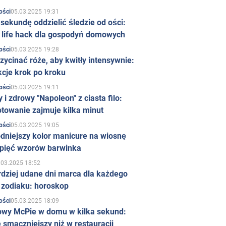
05.03.2025 19:31
ości
sekundę oddzielić śledzie od ości:
y life hack dla gospodyń domowych
05.03.2025 19:28
ości
zycinać róże, aby kwitły intensywnie:
kcje krok po kroku
05.03.2025 19:11
ości
 i zdrowy "Napoleon" z ciasta filo:
towanie zajmuje kilka minut
05.03.2025 19:05
ości
dniejszy kolor manicure na wiosnę
 pięć wzorów barwinka
.03.2025 18:52
rdziej udane dni marca dla każdego
 zodiaku: horoskop
05.03.2025 18:09
ości
owy McPie w domu w kilka sekund:
 smaczniejszy niż w restauracji