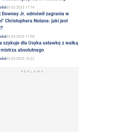
05.03.2025 17:14
ości
t Downey Jr. odmówił zagrania w
i" Christophera Nolana: jaki jest
d?
05.03.2025 17:04
ości
a szykuje dla Usyka ustawkę z walką
ł mistrza absolutnego
05.03.2025 16:22
ości
REKLAMA