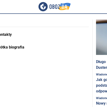
ontakty
ótka biografia
Długo
Duster
Wiadom
Jak g
podst
odpow
Wiadom
Nowy 