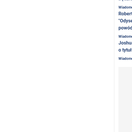
Wiadom
Rober
"Odyse
powó
Wiadom
Joshu
o tytu
Wiadom