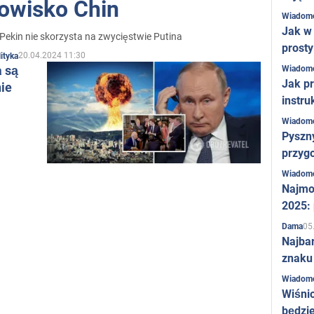
owisko Chin
Wiadom
Jak w 
Pekin nie skorzysta na zwycięstwie Putina
prost
20.04.2024 11:30
ityka
a są
Wiadom
Jak pr
ie
instru
Wiadom
Pyszny
przygo
Wiadom
Najmo
2025:
05
Dama
Najba
znaku
Wiadom
Wiśni
będzie