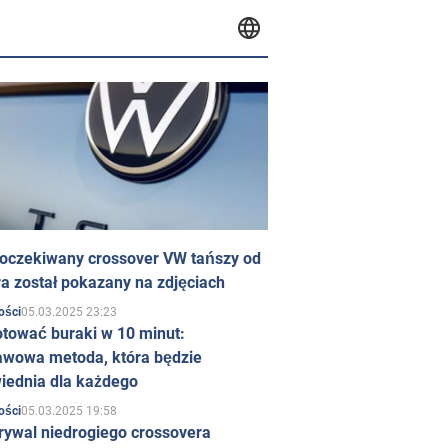
 oczekiwany crossover VW tańszy od
a został pokazany na zdjęciach
05.03.2025 23:23
ości
otować buraki w 10 minut:
awowa metoda, która będzie
iednia dla każdego
05.03.2025 19:58
ości
rywal niedrogiego crossovera