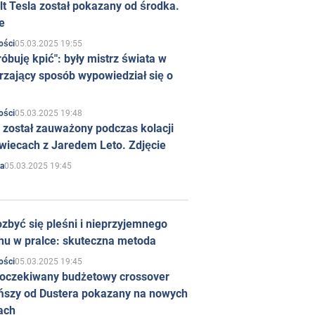
t Tesla został pokazany od środka.
e
05.03.2025 19:55
ości
róbuję kpić": były mistrz świata w
rzający sposób wypowiedział się o
05.03.2025 19:48
ości
 został zauważony podczas kolacji
wiecach z Jaredem Leto. Zdjęcie
05.03.2025 19:45
a
zbyć się pleśni i nieprzyjemnego
hu w pralce: skuteczna metoda
05.03.2025 19:45
ości
 oczekiwany budżetowy crossover
ńszy od Dustera pokazany na nowych
ach