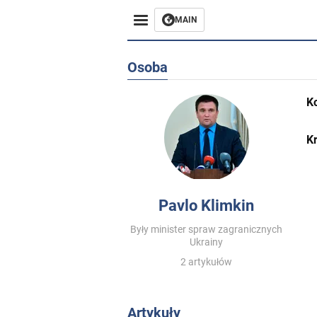
MAIN
Osoba
K
Kr
Pavlo Klimkin
Były minister spraw zagranicznych
Ukrainy
2 artykułów
Artykuły