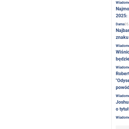
Wiadom
Najmo
2025:
05
Dama
Najba
znaku
Wiadom
Wiśni
będzie
Wiadom
Rober
"Odyse
powó
Wiadom
Joshu
o tytu
Wiadom