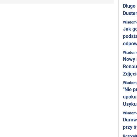
Długo
Duster
Wiadom
Jak g
podst
odpow
Wiadom
Nowy 
Renaul
Zdjęci
Wiadom
"Nie p
upoka
Usyku
Wiadom
Durow
przy ś
Rozrywk