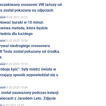
 oczekiwany crossover VW tańszy od
a został pokazany na zdjęciach
05.03.2025 23:23
ości
otować buraki w 10 minut:
awowa metoda, która będzie
iednia dla każdego
05.03.2025 19:58
ości
rywal niedrogiego crossovera
t Tesla został pokazany od środka.
e
05.03.2025 19:55
ości
róbuję kpić": były mistrz świata w
rzający sposób wypowiedział się o
05.03.2025 19:48
ości
 został zauważony podczas kolacji
wiecach z Jaredem Leto. Zdjęcie
05.03.2025 19:45
a