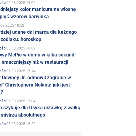
05.03.2025 19:05
ości
dniejszy kolor manicure na wiosnę
 pięć wzorów barwinka
.03.2025 18:52
rdziej udane dni marca dla każdego
 zodiaku: horoskop
05.03.2025 18:09
ości
owy McPie w domu w kilka sekund:
 smaczniejszy niż w restauracji
05.03.2025 17:14
ości
t Downey Jr. odmówił zagrania w
i" Christophera Nolana: jaki jest
d?
05.03.2025 17:04
ości
a szykuje dla Usyka ustawkę z walką
ł mistrza absolutnego
05.03.2025 16:22
ości