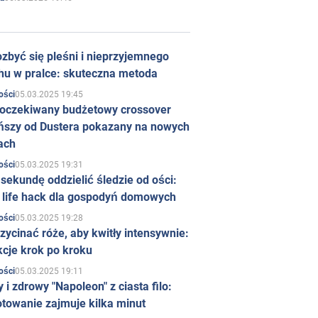
zbyć się pleśni i nieprzyjemnego
hu w pralce: skuteczna metoda
05.03.2025 19:45
ości
 oczekiwany budżetowy crossover
ńszy od Dustera pokazany na nowych
ach
05.03.2025 19:31
ości
sekundę oddzielić śledzie od ości:
y life hack dla gospodyń domowych
05.03.2025 19:28
ości
zycinać róże, aby kwitły intensywnie:
kcje krok po kroku
05.03.2025 19:11
ości
 i zdrowy "Napoleon" z ciasta filo:
towanie zajmuje kilka minut