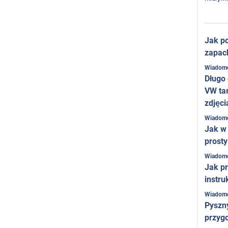
Jak po
zapac
Wiadom
Długo
VW ta
zdjęci
Wiadom
Jak w 
prost
Wiadom
Jak pr
instru
Wiadom
Pyszny
przygo