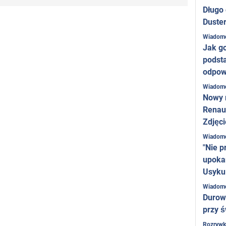
Długo
Duster
Wiadom
Jak g
podst
odpow
Wiadom
Nowy 
Renaul
Zdjęci
Wiadom
"Nie p
upoka
Usyku
Wiadom
Durow
przy ś
Rozrywk