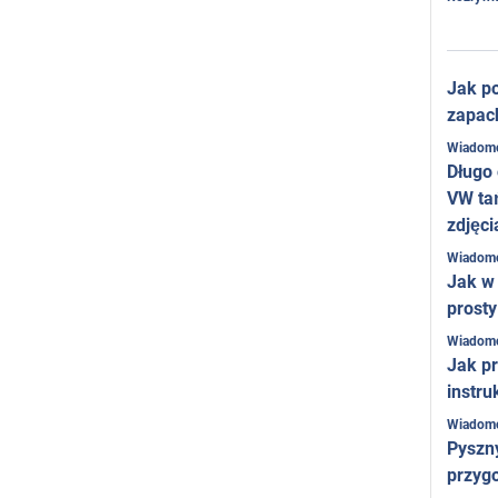
Jak po
zapac
Wiadom
Długo
VW ta
zdjęci
Wiadom
Jak w 
prost
Wiadom
Jak pr
instru
Wiadom
Pyszny
przygo