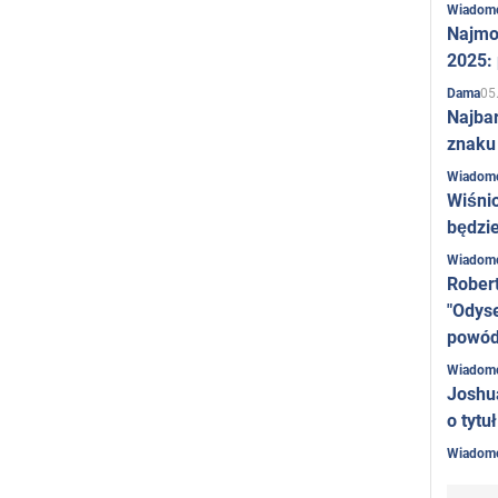
Wiadom
Najmo
2025:
05
Dama
Najba
znaku
Wiadom
Wiśni
będzie
Wiadom
Rober
"Odyse
powó
Wiadom
Joshu
o tytu
Wiadom