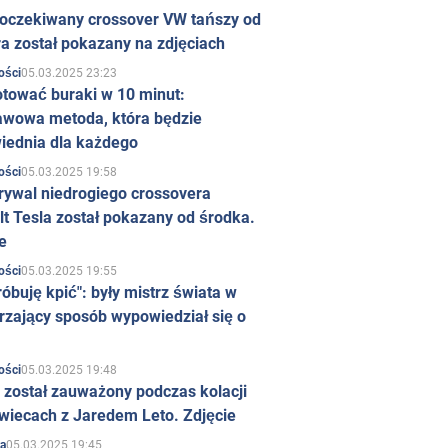
 oczekiwany crossover VW tańszy od
a został pokazany na zdjęciach
05.03.2025 23:23
ości
otować buraki w 10 minut:
awowa metoda, która będzie
iednia dla każdego
05.03.2025 19:58
ości
rywal niedrogiego crossovera
t Tesla został pokazany od środka.
e
05.03.2025 19:55
ości
róbuję kpić": były mistrz świata w
rzający sposób wypowiedział się o
05.03.2025 19:48
ości
 został zauważony podczas kolacji
wiecach z Jaredem Leto. Zdjęcie
05.03.2025 19:45
a