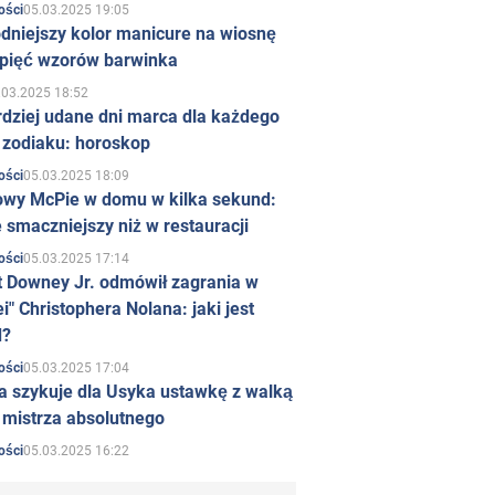
05.03.2025 19:05
ości
dniejszy kolor manicure na wiosnę
 pięć wzorów barwinka
.03.2025 18:52
rdziej udane dni marca dla każdego
 zodiaku: horoskop
05.03.2025 18:09
ości
owy McPie w domu w kilka sekund:
 smaczniejszy niż w restauracji
05.03.2025 17:14
ości
t Downey Jr. odmówił zagrania w
i" Christophera Nolana: jaki jest
d?
05.03.2025 17:04
ości
a szykuje dla Usyka ustawkę z walką
ł mistrza absolutnego
05.03.2025 16:22
ości