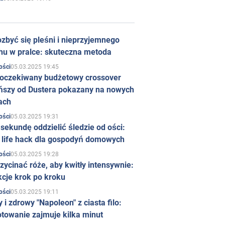
zbyć się pleśni i nieprzyjemnego
hu w pralce: skuteczna metoda
05.03.2025 19:45
ości
 oczekiwany budżetowy crossover
ńszy od Dustera pokazany na nowych
ach
05.03.2025 19:31
ości
sekundę oddzielić śledzie od ości:
y life hack dla gospodyń domowych
05.03.2025 19:28
ości
zycinać róże, aby kwitły intensywnie:
kcje krok po kroku
05.03.2025 19:11
ości
 i zdrowy "Napoleon" z ciasta filo:
towanie zajmuje kilka minut