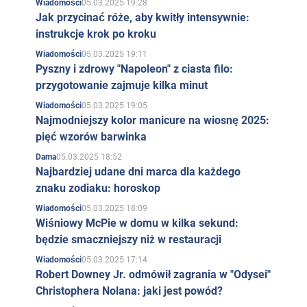
05.03.2025 19:28
Wiadomości
Jak przycinać róże, aby kwitły intensywnie:
instrukcje krok po kroku
05.03.2025 19:11
Wiadomości
Pyszny i zdrowy "Napoleon" z ciasta filo:
przygotowanie zajmuje kilka minut
05.03.2025 19:05
Wiadomości
Najmodniejszy kolor manicure na wiosnę 2025:
pięć wzorów barwinka
05.03.2025 18:52
Dama
Najbardziej udane dni marca dla każdego
znaku zodiaku: horoskop
05.03.2025 18:09
Wiadomości
Wiśniowy McPie w domu w kilka sekund:
będzie smaczniejszy niż w restauracji
05.03.2025 17:14
Wiadomości
Robert Downey Jr. odmówił zagrania w "Odysei"
Christophera Nolana: jaki jest powód?