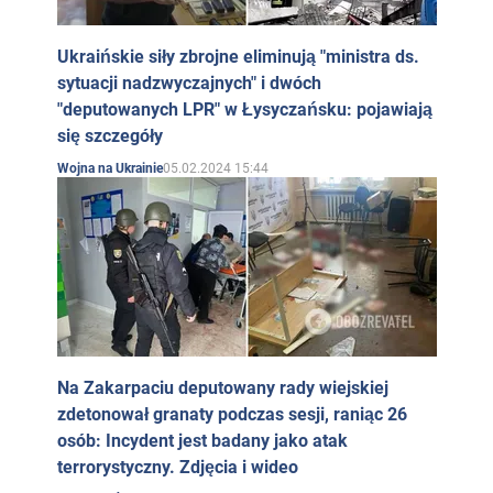
Ukraińskie siły zbrojne eliminują "ministra ds.
sytuacji nadzwyczajnych" i dwóch
"deputowanych LPR" w Łysyczańsku: pojawiają
się szczegóły
05.02.2024 15:44
Wojna na Ukrainie
Na Zakarpaciu deputowany rady wiejskiej
zdetonował granaty podczas sesji, raniąc 26
osób: Incydent jest badany jako atak
terrorystyczny. Zdjęcia i wideo