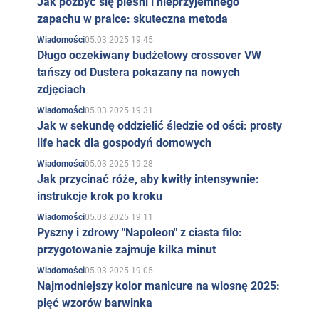
Jak pozbyć się pleśni i nieprzyjemnego
zapachu w pralce: skuteczna metoda
05.03.2025 19:45
Wiadomości
Długo oczekiwany budżetowy crossover VW
tańszy od Dustera pokazany na nowych
zdjęciach
05.03.2025 19:31
Wiadomości
Jak w sekundę oddzielić śledzie od ości: prosty
life hack dla gospodyń domowych
05.03.2025 19:28
Wiadomości
Jak przycinać róże, aby kwitły intensywnie:
instrukcje krok po kroku
05.03.2025 19:11
Wiadomości
Pyszny i zdrowy "Napoleon" z ciasta filo:
przygotowanie zajmuje kilka minut
05.03.2025 19:05
Wiadomości
Najmodniejszy kolor manicure na wiosnę 2025:
pięć wzorów barwinka