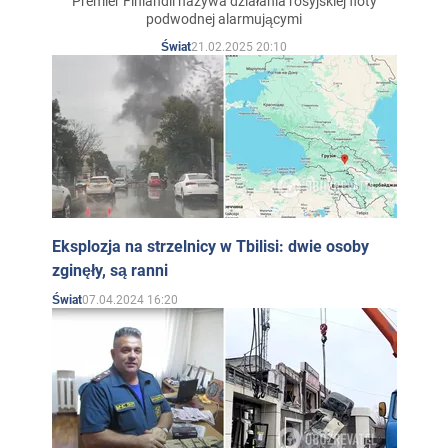
Premier Finlandii nazywa działania rosyjskiej floty
podwodnej alarmującymi
21.02.2025 20:10
Świat
Eksplozja na strzelnicy w Tbilisi: dwie osoby
zginęły, są ranni
07.04.2024 16:20
Świat