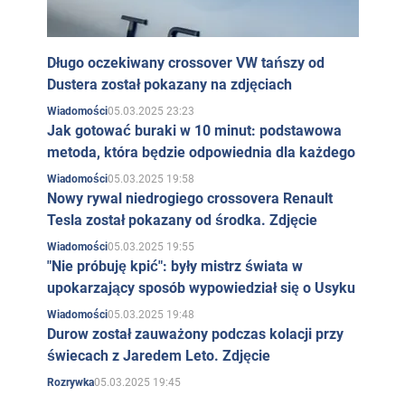
Długo oczekiwany crossover VW tańszy od
Dustera został pokazany na zdjęciach
05.03.2025 23:23
Wiadomości
Jak gotować buraki w 10 minut: podstawowa
metoda, która będzie odpowiednia dla każdego
05.03.2025 19:58
Wiadomości
Nowy rywal niedrogiego crossovera Renault
Tesla został pokazany od środka. Zdjęcie
05.03.2025 19:55
Wiadomości
"Nie próbuję kpić": były mistrz świata w
upokarzający sposób wypowiedział się o Usyku
05.03.2025 19:48
Wiadomości
Durow został zauważony podczas kolacji przy
świecach z Jaredem Leto. Zdjęcie
05.03.2025 19:45
Rozrywka