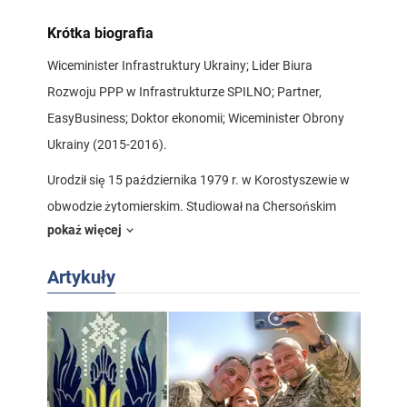
Krótka biografia
Wiceminister Infrastruktury Ukrainy; Lider Biura
Rozwoju PPP w Infrastrukturze SPILNO; Partner,
EasyBusiness; Doktor ekonomii; Wiceminister Obrony
Ukrainy (2015-2016).
Urodził się 15 października 1979 r. w Korostyszewie w
obwodzie żytomierskim. Studiował na Chersońskim
pokaż więcej
Państwowym Uniwersytecie Technicznym, Kijowskim
Narodowym Uniwersytecie Ekonomicznym, Kennedy
Artykuły
School of Government na Uniwersytecie Harvarda
(USA) i Staffordshire University (Wielka Brytania).
Ma doświadczenie w nauczaniu w Narodowej Akademii
Administracji Publicznej przy Prezydencie Ukrainy,
Akademii Dyplomatycznej Ukrainy i Uniwersytecie