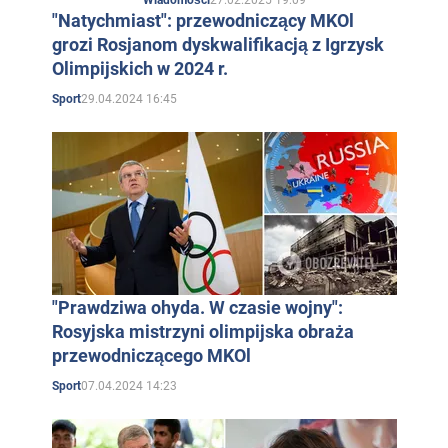
Wiadomości
"Natychmiast": przewodniczący MKOl
grozi Rosjanom dyskwalifikacją z Igrzysk
Olimpijskich w 2024 r.
29.04.2024 16:45
Sport
"Prawdziwa ohyda. W czasie wojny":
Rosyjska mistrzyni olimpijska obraża
przewodniczącego MKOl
07.04.2024 14:23
Sport