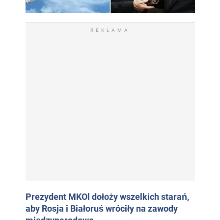
REKLAMA
Prezydent MKOl dołoży wszelkich starań,
aby Rosja i Białoruś wróciły na zawody