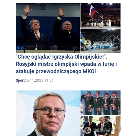
"Chcę oglądać Igrzyska Olimpijskie!".
Rosyjski mistrz olimpijski wpada w furię i
atakuje przewodniczącego MKOl
15.11.2023 11:51
Sport