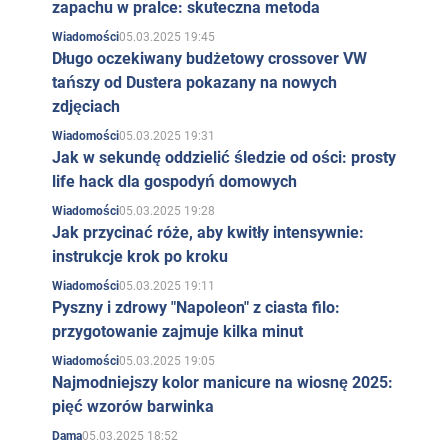
zapachu w pralce: skuteczna metoda
05.03.2025 19:45
Wiadomości
Długo oczekiwany budżetowy crossover VW
tańszy od Dustera pokazany na nowych
zdjęciach
05.03.2025 19:31
Wiadomości
Jak w sekundę oddzielić śledzie od ości: prosty
life hack dla gospodyń domowych
05.03.2025 19:28
Wiadomości
Jak przycinać róże, aby kwitły intensywnie:
instrukcje krok po kroku
05.03.2025 19:11
Wiadomości
Pyszny i zdrowy "Napoleon" z ciasta filo:
przygotowanie zajmuje kilka minut
05.03.2025 19:05
Wiadomości
Najmodniejszy kolor manicure na wiosnę 2025:
pięć wzorów barwinka
05.03.2025 18:52
Dama