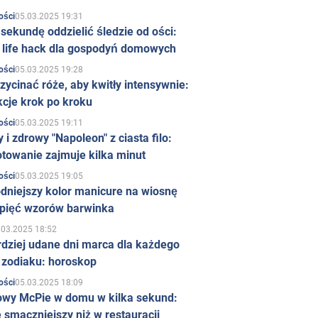
05.03.2025 19:31
ości
sekundę oddzielić śledzie od ości:
y life hack dla gospodyń domowych
05.03.2025 19:28
ości
zycinać róże, aby kwitły intensywnie:
kcje krok po kroku
05.03.2025 19:11
ości
 i zdrowy "Napoleon" z ciasta filo:
towanie zajmuje kilka minut
05.03.2025 19:05
ości
dniejszy kolor manicure na wiosnę
 pięć wzorów barwinka
.03.2025 18:52
rdziej udane dni marca dla każdego
 zodiaku: horoskop
05.03.2025 18:09
ości
owy McPie w domu w kilka sekund:
 smaczniejszy niż w restauracji