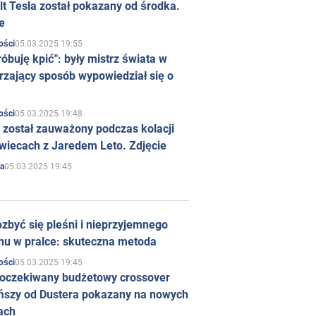
t Tesla został pokazany od środka.
e
05.03.2025 19:55
ości
róbuję kpić": były mistrz świata w
rzający sposób wypowiedział się o
05.03.2025 19:48
ości
 został zauważony podczas kolacji
wiecach z Jaredem Leto. Zdjęcie
05.03.2025 19:45
a
zbyć się pleśni i nieprzyjemnego
hu w pralce: skuteczna metoda
05.03.2025 19:45
ości
 oczekiwany budżetowy crossover
ńszy od Dustera pokazany na nowych
ach