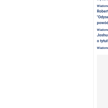
Wiadom
Rober
"Odyse
powó
Wiadom
Joshu
o tytu
Wiadom