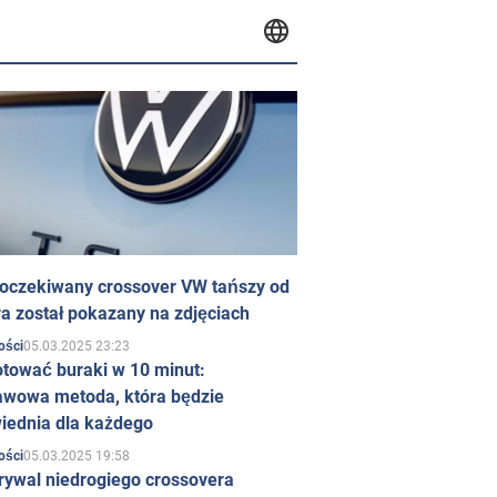
 oczekiwany crossover VW tańszy od
a został pokazany na zdjęciach
05.03.2025 23:23
ości
otować buraki w 10 minut:
awowa metoda, która będzie
iednia dla każdego
05.03.2025 19:58
ości
rywal niedrogiego crossovera