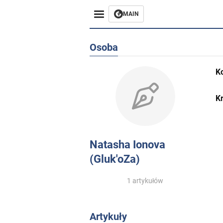
MAIN
Osoba
K
Kr
Natasha Ionova
(Gluk'oZa)
1 artykułów
Artykuły