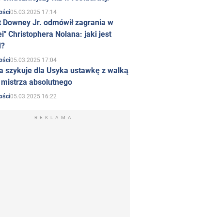
05.03.2025 17:14
ości
t Downey Jr. odmówił zagrania w
i" Christophera Nolana: jaki jest
d?
05.03.2025 17:04
ości
a szykuje dla Usyka ustawkę z walką
ł mistrza absolutnego
05.03.2025 16:22
ości
REKLAMA