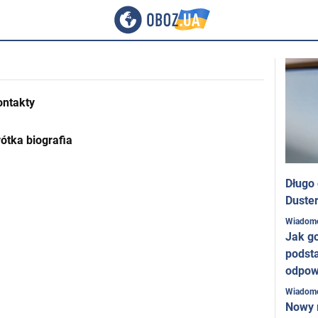
ontakty
ótka biografia
Długo
Duster
Wiadom
Jak g
podst
odpow
Wiadom
Nowy 