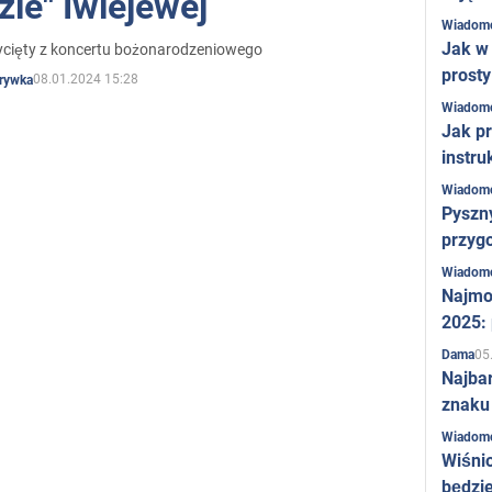
zie" Iwlejewej
Wiadom
Jak w 
ycięty z koncertu bożonarodzeniowego
prost
08.01.2024 15:28
rywka
Wiadom
Jak pr
instru
Wiadom
Pyszny
przygo
Wiadom
Najmo
2025:
05
Dama
Najba
znaku
Wiadom
Wiśni
będzie