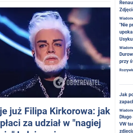
Renaul
Zdjęci
Wiadom
"Nie p
upoka
Usyku
Wiadom
Durow
przy ś
Rozrywk
Jak po
zapac
e już Filipa Kirkorowa: jak
Wiadom
Długo
płaci za udział w "nagiej
VW ta
zdjęci