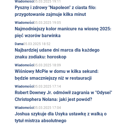
05.03.2025 19:11
Wiadomości
Pyszny i zdrowy "Napoleon" z ciasta filo:
przygotowanie zajmuje kilka minut
05.03.2025 19:05
Wiadomości
Najmodniejszy kolor manicure na wiosnę 2025:
pięć wzorów barwinka
05.03.2025 18:52
Dama
Najbardziej udane dni marca dla każdego
znaku zodiaku: horoskop
05.03.2025 18:09
Wiadomości
Wiśniowy McPie w domu w kilka sekund:
będzie smaczniejszy niż w restauracji
05.03.2025 17:14
Wiadomości
Robert Downey Jr. odmówił zagrania w "Odysei"
Christophera Nolana: jaki jest powód?
05.03.2025 17:04
Wiadomości
Joshua szykuje dla Usyka ustawkę z walką o
tytuł mistrza absolutnego