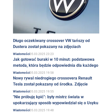
Długo oczekiwany crossover VW tańszy od
Dustera został pokazany na zdjęciach
05.03.2025 23:23
Wiadomości
Jak gotować buraki w 10 minut: podstawowa
metoda, która będzie odpowiednia dla każdego
05.03.2025 19:58
Wiadomości
Nowy rywal niedrogiego crossovera Renault
Tesla został pokazany od środka. Zdjęcie
05.03.2025 19:55
Wiadomości
"Nie próbuję kpić": były mistrz świata w
upokarzający sposób wypowiedział się o Usyku
05.03.2025 19:48
Wiadomości