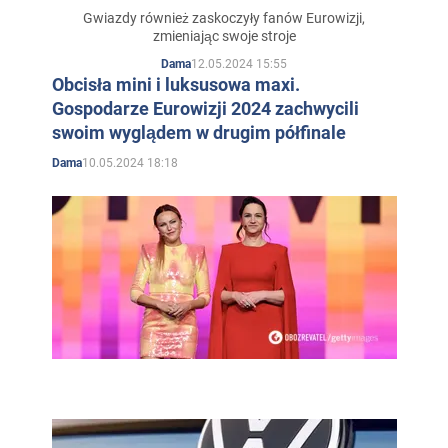
Eurowizji 2024 w
Gwiazdy również zaskoczyły fanów Eurowizji,
zmieniając swoje stroje
kontrastujących ze sobą
12.05.2024 15:55
Dama
stylizacjach
Obcisła mini i luksusowa maxi.
Gospodarze Eurowizji 2024 zachwycili
swoim wyglądem w drugim półfinale
10.05.2024 18:18
Dama