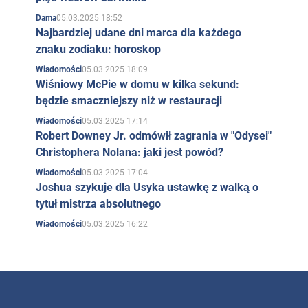
którzy zebrali się na prestiżowym festiwalu w Cannes.
05.03.2025 18:52
Dama
Najbardziej udane dni marca dla każdego
Taki błyskotliwy, uwodzicielski i obcy świat! Młodzieniec
znaku zodiaku: horoskop
nie przypuszczał wtedy, że nadejdzie taki czas i on
05.03.2025 18:09
Wiadomości
również znajdzie się wśród nich. Wracając do
Wiśniowy McPie w domu w kilka sekund:
Chateauroux, Gerard Depardieu spotkał na stacji
będzie smaczniejszy niż w restauracji
kolejowej znajomego, który zaproponował mu wyjazd
05.03.2025 17:14
Wiadomości
Robert Downey Jr. odmówił zagrania w "Odysei"
do Paryża i sprawdzenie się w roli aktora. Gerard
Christophera Nolana: jaki jest powód?
postanowił zaryzykować...
05.03.2025 17:04
Wiadomości
Paryż. Studia
Joshua szykuje dla Usyka ustawkę z walką o
tytuł mistrza absolutnego
Depardieu miał 16 lat, kiedy przybył do Paryża i zapisał
05.03.2025 16:22
Wiadomości
się na kursy sztuki dramatycznej Charlesa Dulaine'a.
Aktor wspomina: "Kurs, na który wstąpiłem, był płatny, a
ja musiałem pracować jako sprzątacz, dozorca,
scenograf. Czasami miałem małe role w masach. W