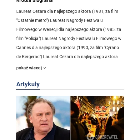
Krótka biografia
Laureat Cezara dla najlepszego aktora (1981, za film
"Ostatnie metro") Laureat Nagrody Festiwalu
Filmowego w Wenecji dla najlepszego aktora (1985, za
film "Policja") Laureat Nagrody Festiwalu Filmowego w
Cannes dla najlepszego aktora (1990, za film "Cyrano
de Bergerac") Laureat Cezara dla najlepszego aktora
(1991, za film "Cyrano de Bergerac") Laureat Złotego
pokaż więcej
Globu dla najlepszego aktora (1991, za film
Artykuły
"Rezydencja") Laureat Złotego Globu dla najlepszego
aktora (1991, za film "Cyrano de Bergerac"), Laureat
Złotego Globu dla najlepszego aktora (1991, za film
"Cyrano de Bergerac") Laureat Złotego Lwa Festiwalu
Filmowego w Wenecji za wybitne osiągnięcia w kinie
(1997) Kawaler Legii Honorowej (1996) Laureat
Nagrody Specjalnej XXVIII MFF za osiągnięcie szczytu