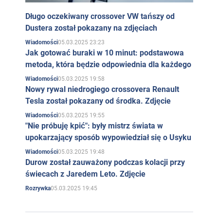
wyglądał odpowiednio starzej niż na swój wiek i
podrywał starszych od siebie kolegów. Z bezczynności
Długo oczekiwany crossover VW tańszy od
Dustera został pokazany na zdjęciach
najpierw po prostu chuliganili, brali udział w bójkach,
05.03.2025 23:23
Wiadomości
palili trawkę, a następnie zajmowali się kradzieżą i
Jak gotować buraki w 10 minut: podstawowa
kradzieżą samochodów. Ale nie ma zła bez dobra. To
metoda, która będzie odpowiednia dla każdego
właśnie w tamtych latach Depardieu nauczył się żyć z
05.03.2025 19:58
Wiadomości
poczuciem wewnętrznej wolności, która później
Nowy rywal niedrogiego crossovera Renault
przydała mu się w zawodzie aktora. Złodziejskie
Tesla został pokazany od środka. Zdjęcie
skłonności Depardieu nie-nie, ale czasami przejawiają
05.03.2025 19:55
Wiadomości
"Nie próbuję kpić": były mistrz świata w
się dzisiaj. Słynny aktor, obecnie otrzymujący bajeczne
upokarzający sposób wypowiedział się o Usyku
honoraria, podczas odwiedzin uwielbia coś wyrwać "na
05.03.2025 19:48
Wiadomości
pamiątkę", jak sam przyznaje: ręce z jakiegoś powodu
Durow został zauważony podczas kolacji przy
same wyciągają się do niego. Mówią, że kiedyś znajome
świecach z Jaredem Leto. Zdjęcie
małżeństwo z wielkim trudem zaprosiło go na spotkanie
05.03.2025 19:45
Rozrywka
towarzyskie. W jednym z pokoi zobaczył piękną
masywną popielniczkę i rozglądając się krzywo,