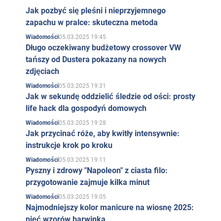
próbował wepchnąć ją do kieszeni. Właściciele,
Jak pozbyć się pleśni i nieprzyjemnego
zapachu w pralce: skuteczna metoda
przyłapani na takim zajęciu, zaniemówili. Depardieu,
05.03.2025 19:45
mamrocząc coś niesłyszalnego, pospieszył do domu ...
Wiadomości
Długo oczekiwany budżetowy crossover VW
Zwrot w życiu
tańszy od Dustera pokazany na nowych
zdjęciach
Ale wróćmy do lat 60... W tym czasie w Châteauroux
05.03.2025 19:31
Wiadomości
znajdowała się baza wojskowa NATO. A miejscowi
Jak w sekundę oddzielić śledzie od ości: prosty
chłopcy niejednokrotnie brali udział w bójkach z
life hack dla gospodyń domowych
amerykańskimi żołnierzami. Po jednej z nich Gerard
05.03.2025 19:28
Wiadomości
Jak przycinać róże, aby kwitły intensywnie:
Depardieu trafił do kliniki w stanie śpiączki. Na
instrukcje krok po kroku
szczęście wszystko było w porządku. To właśnie wtedy
05.03.2025 19:11
Wiadomości
Gerard zdał sobie sprawę, że trzeba coś zmienić w
Pyszny i zdrowy "Napoleon" z ciasta filo:
swoim życiu, bo inaczej wszystko może skończyć się
przygotowanie zajmuje kilka minut
bardzo smutno. Nie mówiąc nic rodzinie ani
05.03.2025 19:05
Wiadomości
przyjaciołom, Gerard udał się na południe - do Cannes,
Najmodniejszy kolor manicure na wiosnę 2025:
pięć wzorów barwinka
gdzie dostał pracę na plaży. Tutaj obserwował aktorów,