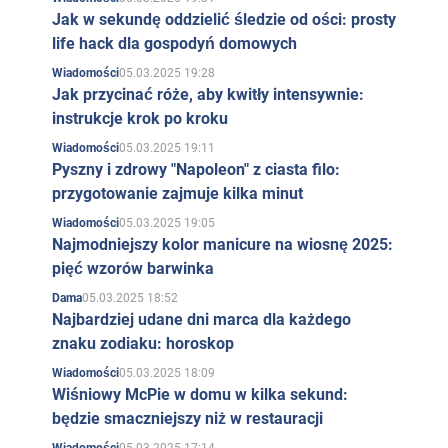
Jak w sekundę oddzielić śledzie od ości: prosty
life hack dla gospodyń domowych
05.03.2025 19:28
Wiadomości
Jak przycinać róże, aby kwitły intensywnie:
instrukcje krok po kroku
05.03.2025 19:11
Wiadomości
Pyszny i zdrowy "Napoleon" z ciasta filo:
przygotowanie zajmuje kilka minut
05.03.2025 19:05
Wiadomości
Najmodniejszy kolor manicure na wiosnę 2025:
pięć wzorów barwinka
05.03.2025 18:52
Dama
Najbardziej udane dni marca dla każdego
znaku zodiaku: horoskop
05.03.2025 18:09
Wiadomości
Wiśniowy McPie w domu w kilka sekund:
będzie smaczniejszy niż w restauracji
05.03.2025 17:14