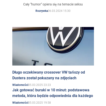
lutego: Iryna Hatun pojawiła
Cały "humor" opiera się na temacie seksu
się tam ponownie
06.03.2024 15:30
Rozrywka
Długo oczekiwany crossover VW tańszy od
Dustera został pokazany na zdjęciach
05.03.2025 23:23
Wiadomości
Jak gotować buraki w 10 minut: podstawowa
metoda, która będzie odpowiednia dla każdego
05.03.2025 19:58
Wiadomości