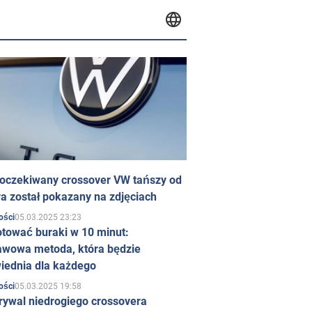
 oczekiwany crossover VW tańszy od
a został pokazany na zdjęciach
05.03.2025 23:23
ości
otować buraki w 10 minut:
awowa metoda, która będzie
iednia dla każdego
05.03.2025 19:58
ości
rywal niedrogiego crossovera