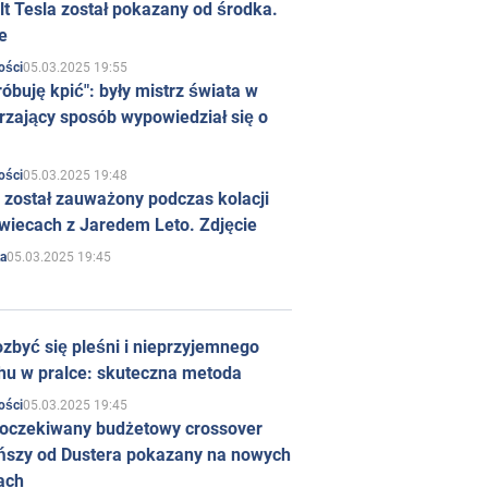
t Tesla został pokazany od środka.
e
05.03.2025 19:55
ości
róbuję kpić": były mistrz świata w
rzający sposób wypowiedział się o
05.03.2025 19:48
ości
 został zauważony podczas kolacji
wiecach z Jaredem Leto. Zdjęcie
05.03.2025 19:45
a
zbyć się pleśni i nieprzyjemnego
hu w pralce: skuteczna metoda
05.03.2025 19:45
ości
 oczekiwany budżetowy crossover
ńszy od Dustera pokazany na nowych
ach