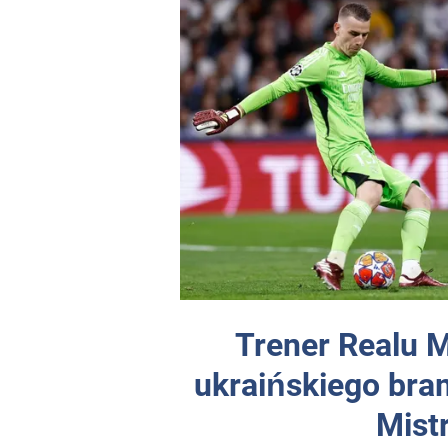
Trener Realu M
ukraińskiego bram
Mist