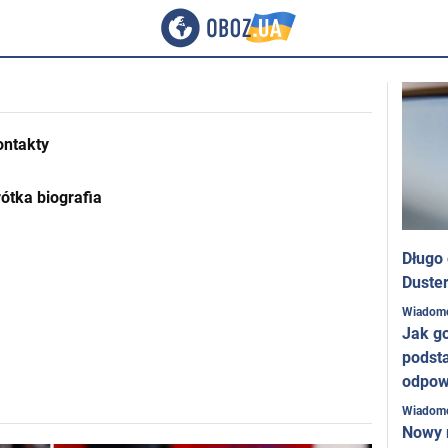
ontakty
ótka biografia
Długo
Duster
Wiadom
Jak g
podst
odpow
Wiadom
Nowy 