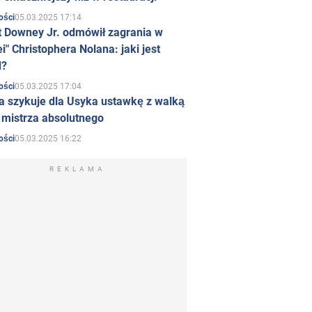
05.03.2025 17:14
ości
t Downey Jr. odmówił zagrania w
i" Christophera Nolana: jaki jest
d?
05.03.2025 17:04
ości
a szykuje dla Usyka ustawkę z walką
ł mistrza absolutnego
05.03.2025 16:22
ości
REKLAMA