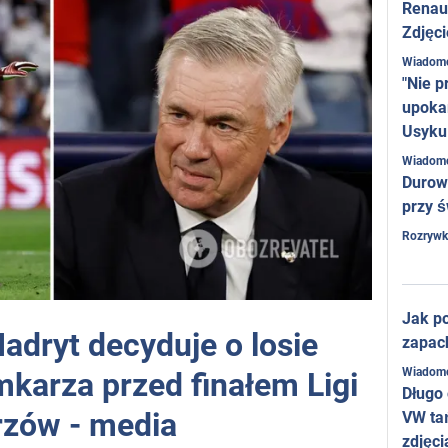
Renaul
Zdjęci
Wiadom
"Nie p
upoka
Usyku
Wiadom
Durow
przy ś
Rozrywk
Jak po
adryt decyduje o losie
zapac
Wiadom
karza przed finałem Ligi
Długo
rzów - media
VW ta
zdjęci