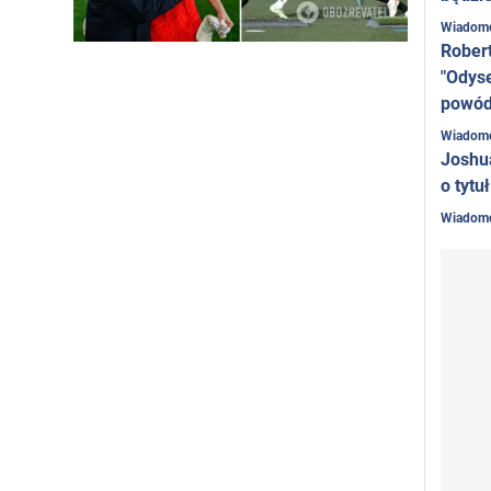
Wiadom
Rober
"Odyse
powó
Wiadom
Joshu
o tytu
Wiadom