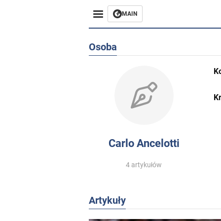
MAIN
Osoba
K
Kr
Carlo Ancelotti
4 artykułów
Artykuły