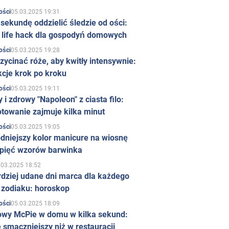
05.03.2025 19:31
ości
sekundę oddzielić śledzie od ości:
y life hack dla gospodyń domowych
05.03.2025 19:28
ości
zycinać róże, aby kwitły intensywnie:
kcje krok po kroku
05.03.2025 19:11
ości
 i zdrowy "Napoleon" z ciasta filo:
towanie zajmuje kilka minut
05.03.2025 19:05
ości
dniejszy kolor manicure na wiosnę
 pięć wzorów barwinka
.03.2025 18:52
rdziej udane dni marca dla każdego
 zodiaku: horoskop
05.03.2025 18:09
ości
owy McPie w domu w kilka sekund:
 smaczniejszy niż w restauracji