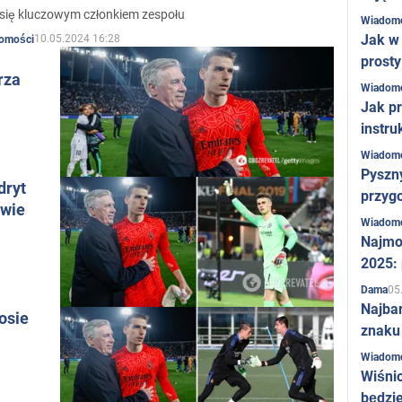
 się kluczowym członkiem zespołu
Wiadom
Jak w 
10.05.2024 16:28
omości
prost
rza
Wiadom
Jak pr
instru
Wiadom
Pyszny
dryt
przygo
awie
Wiadom
Najmo
2025:
05
Dama
Najba
osie
znaku
Wiadom
Wiśni
będzie