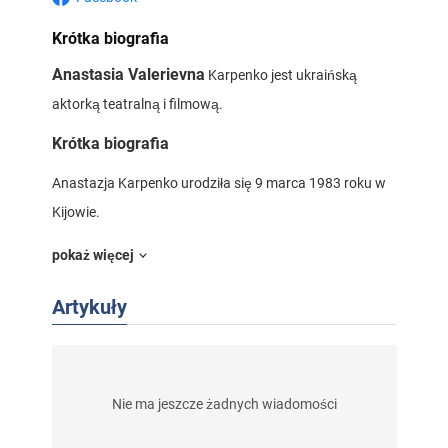
Krótka biografia
Anastasia Valerievna
Karpenko jest ukraińską
aktorką teatralną i filmową.
Krótka biografia
Anastazja Karpenko urodziła się 9 marca 1983 roku w
Kijowie.
Wykształcenie wyższe zdobyła na Kijowskim
pokaż więcej
Państwowym Uniwersytecie Teatru, Filmu i Telewizji im.
Artykuły
Karpenko-Kary. Studiowała w pracowni Eduarda
Mitnickiego.
Od 2004 roku Karpenko jest aktorką Kijowskiego Teatru
Nie ma jeszcze żadnych wiadomości
Dramatyczno-Komediowego na lewym brzegu Dniepru,
gdzie zagrała około dwóch tuzinów ról.