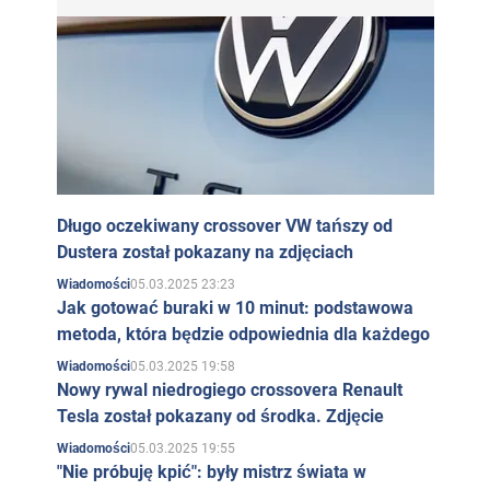
Od 2006 roku zaczęła regularnie występować w
filmach i serialach telewizyjnych. Zasłynęła rolą
kardiochirurg Oksany Kowalczuk w serialu telewizyjnym
"Doktor Kowalczuk" oraz rolą Dany Romanowej w
serialu telewizyjnym "Trzy dni przed miłością".
W wolnym czasie Anastasia uprawia boks klasyczny i
Długo oczekiwany crossover VW tańszy od
tajski.
Dustera został pokazany na zdjęciach
Rodzina
05.03.2025 23:23
Wiadomości
Jak gotować buraki w 10 minut: podstawowa
Karpenko była żoną ukraińskiego aktora Oleksiya
metoda, która będzie odpowiednia dla każdego
Tritenko.
05.03.2025 19:58
Wiadomości
Nowy rywal niedrogiego crossovera Renault
Tesla został pokazany od środka. Zdjęcie
05.03.2025 19:55
Wiadomości
"Nie próbuję kpić": były mistrz świata w