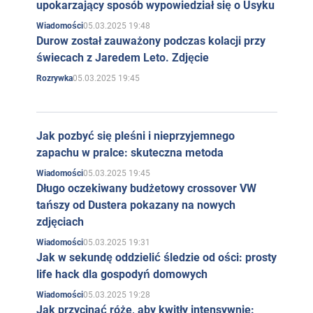
upokarzający sposób wypowiedział się o Usyku
05.03.2025 19:48
Wiadomości
Durow został zauważony podczas kolacji przy
świecach z Jaredem Leto. Zdjęcie
05.03.2025 19:45
Rozrywka
Jak pozbyć się pleśni i nieprzyjemnego
zapachu w pralce: skuteczna metoda
05.03.2025 19:45
Wiadomości
Długo oczekiwany budżetowy crossover VW
tańszy od Dustera pokazany na nowych
zdjęciach
05.03.2025 19:31
Wiadomości
Jak w sekundę oddzielić śledzie od ości: prosty
life hack dla gospodyń domowych
05.03.2025 19:28
Wiadomości
Jak przycinać róże, aby kwitły intensywnie: