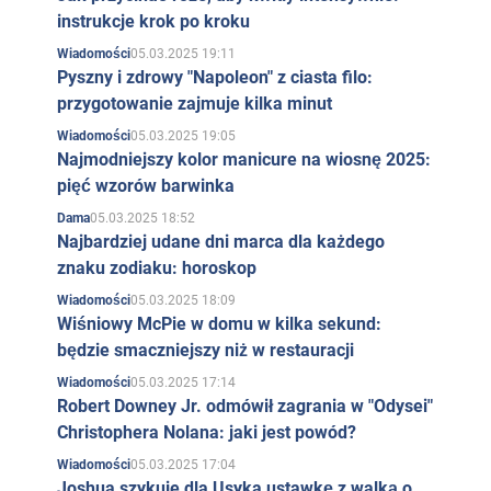
instrukcje krok po kroku
05.03.2025 19:11
Wiadomości
Pyszny i zdrowy "Napoleon" z ciasta filo:
przygotowanie zajmuje kilka minut
05.03.2025 19:05
Wiadomości
Najmodniejszy kolor manicure na wiosnę 2025:
pięć wzorów barwinka
05.03.2025 18:52
Dama
Najbardziej udane dni marca dla każdego
znaku zodiaku: horoskop
05.03.2025 18:09
Wiadomości
Wiśniowy McPie w domu w kilka sekund:
będzie smaczniejszy niż w restauracji
05.03.2025 17:14
Wiadomości
Robert Downey Jr. odmówił zagrania w "Odysei"
Christophera Nolana: jaki jest powód?
05.03.2025 17:04
Wiadomości
Joshua szykuje dla Usyka ustawkę z walką o